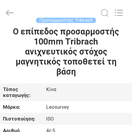
Leo
Survey
Instrument
Co.,Ltd.
All
Προσαρμοστής Tribrach
Rights
Reserved.
Ο επίπεδος προσαρμοστής
ΣΠΊΤΙ
100mm Tribrach
ΠΡΟΪΌΝΤΑ
ανιχνευτικός στόχος
μαγνητικός τοποθετεί τη
ΠΕΡΊΠΟΥ
βάση
ΕΜΕΊΣ
Τόπος
Κίνα
καταγωγής:
ΓΎΡΟΣ
ΕΡΓΟΣΤΑΣΊΩΝ
Μάρκα:
Leosurvey
Πιστοποίηση:
ISO
ΠΟΙΟΤΙΚΌΣ
Αριθμό
Al-5