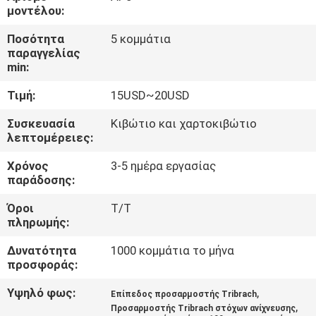
ΈΛΕΓΧΟΣ
μοντέλου:
Ποσότητα
5 κομμάτια
ΜΑΣ
παραγγελίας
min:
ΕΛΆΤΕ
Τιμή:
15USD~20USD
ΣΕ
ΕΠΑΦΉ
Συσκευασία
Κιβώτιο και χαρτοκιβώτιο
λεπτομέρειες:
ΜΕ
Χρόνος
3-5 ημέρα εργασίας
παράδοσης:
ΖΗΤΉΣΤΕ
Όροι
T/T
ΈΝΑ
πληρωμής:
ΑΠΌΣΠΑΣΜΑ
Δυνατότητα
1000 κομμάτια το μήνα
προσφοράς:
SITEMAP
Υψηλό φως:
,
Επίπεδος προσαρμοστής Tribrach
,
Προσαρμοστής Tribrach στόχων ανίχνευσης