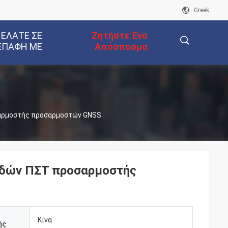
Greek
 ΕΛΆΤΕ ΣΕ
Ζητήστε Ένα
ΕΠΑΦΉ ΜΕ
Απόσπασμα
描
σαρμοστής προσαρμοστών GNSS
述
ιδών ΠΣΤ προσαρμοστής
Κίνα
ής