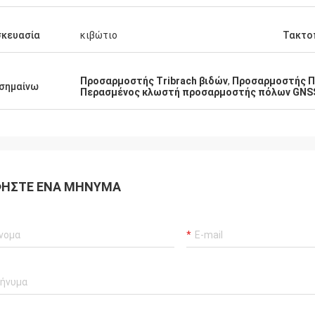
σκευασία
κιβώτιο
Τακτο
Προσαρμοστής Tribrach βιδών
,
Προσαρμοστής Π
σημαίνω
Περασμένος κλωστή προσαρμοστής πόλων GNS
ΉΣΤΕ ΈΝΑ ΜΉΝΥΜΑ