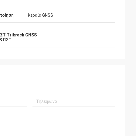
ποίηση
Κεραία GNSS
ΣΤ Tribrach GNSS
,
S ΠΣΤ