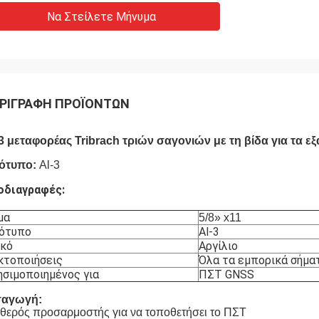
Να Στείλετε Μήνυμα
ΡΙΓΡΑΦΉ ΠΡΟΪΌΝΤΩΝ
-3 μεταφορέας Tribrach τριών σαγονιών με τη βίδα για τα
ότυπο:
Al-3
οδιαγραφές:
μα
5/8» x11
ότυπο
Al-3
ικό
Αργίλιο
κτοποιήσεις
Όλα τα εμπορικά σήματ
ησιμοποιημένος για
ΠΣΤ GNSS
σαγωγή:
θερός προσαρμοστής για να τοποθετήσει το ΠΣΤ