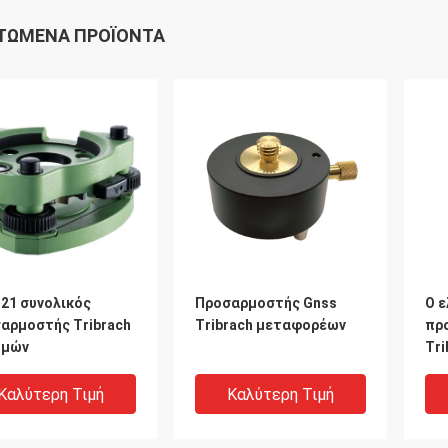
ΤΏΜΕΝΑ ΠΡΟΪΌΝΤΑ
21 συνολικός
Προσαρμοστής Gnss
Ο ε
αρμοστής Tribrach
Tribrach μεταφορέων
πρ
θμών
Tri
πέ
στ
Καλύτερη Τιμή
Καλύτερη Τιμή