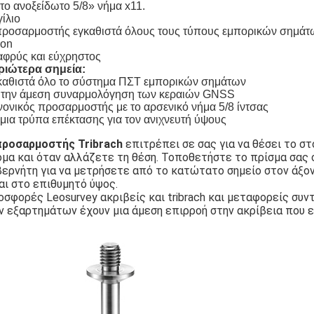
το ανοξείδωτο 5/8» νήμα x11.
ίλιο
ροσαρμοστής εγκαθιστά όλους τους τύπους εμπορικών σημάτων 
kon
φρύς και εύχρηστος
ριώτερα σημεία:
καθιστά όλο το σύστημα ΠΣΤ εμπορικών σημάτων
α την άμεση συναρμολόγηση των κεραιών GNSS
ονικός προσαρμοστής με το αρσενικό νήμα 5/8 ίντσας
μια τρύπα επέκτασης για τον ανιχνευτή ύψους
προσαρμοστής Tribrach
επιτρέπει σε σας για να θέσει το στ
όμα και όταν αλλάζετε τη θέση. Τοποθετήστε το πρίσμα σας
ερνήτη για να μετρήσετε από το κατώτατο σημείο στον άξον
αι στο επιθυμητό ύψος.
σφορές Leosurvey ακριβείς και tribrach και μεταφορείς συν
 εξαρτημάτων έχουν μια άμεση επιρροή στην ακρίβεια που ε