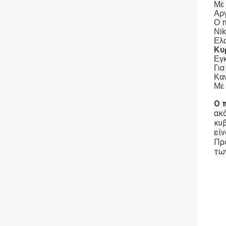
Με 
Αργ
Ο π
Ni
Ελα
Κυ
Εγ
Γι
Καν
Με 
Ο 
ακ
κυβ
είν
Προ
των