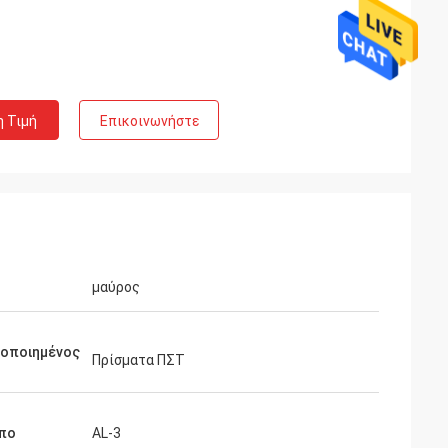
η Τιμή
Επικοινωνήστε
μαύρος
μοποιημένος
Πρίσματα ΠΣΤ
πο
AL-3