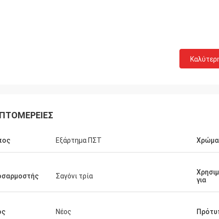
Καλύτερ
ΠΤΟΜΈΡΕΙΕΣ
πος
Εξάρτημα ΠΣΤ
Χρώμα
Χρησι
οσαρμοστής
Σαγόνι τρία
για
ος
Νέος
Πρότυ