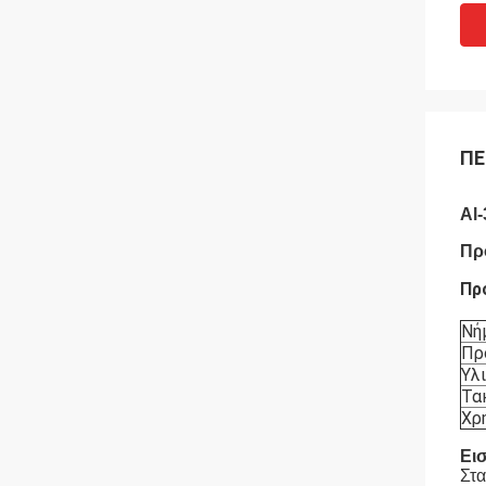
ΠΕ
Al
Πρ
Πρ
Νή
Πρ
Υλ
Τα
Χρ
Ει
Στα