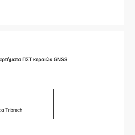
 εξαρτήματα ΠΣΤ κεραιών GNSS
α Tribrach