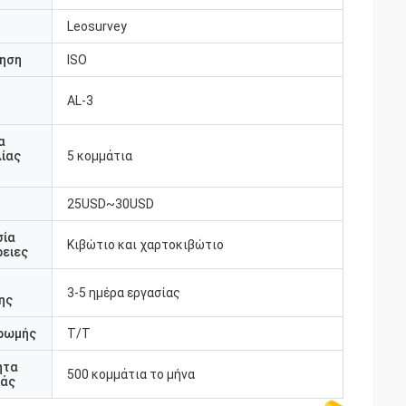
Leosurvey
ηση
ISO
AL-3
υ
α
ίας
5 κομμάτια
25USD~30USD
σία
Κιβώτιο και χαρτοκιβώτιο
ειες
3-5 ημέρα εργασίας
ης
ρωμής
T/T
ητα
500 κομμάτια το μήνα
άς