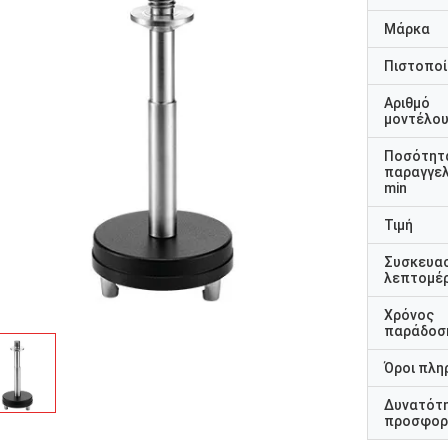
Μάρκα
Πιστοποί
Αριθμό
μοντέλο
Ποσότητ
παραγγελ
min
Τιμή
Συσκευα
λεπτομέρ
Χρόνος
παράδοσ
Όροι πλη
Δυνατότ
προσφορ