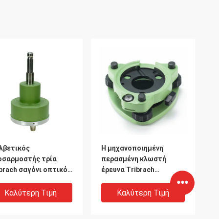
λβετικός
Η μηχανοποιημένη
οσαρμοστής τρία
περασμένη κλωστή
brach σαγόνι οπτικό
έρευνα Tribrach
φτει κατακόρυφα
προσαρμοστών GDF311
ο συνολικό σταθμό
Πολωνού χωρίς οπτικό
Καλύτερη Τιμή
Καλύτερη Τιμή
πέφτει κατακόρυφα