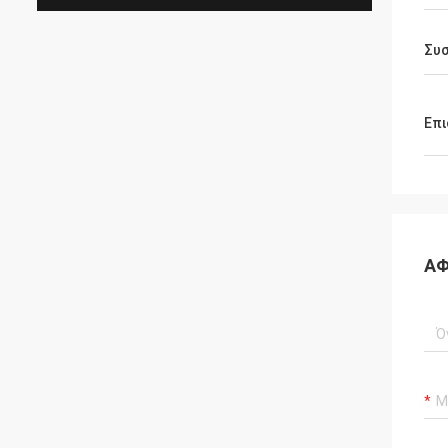
Συ
Επι
ΑΦ