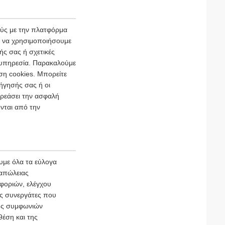
ούς με την πλατφόρμα
ι να χρησιμοποιήσουμε
ής σας ή σχετικές
ι υπηρεσία. Παρακαλούμε
ση cookies. Μπορείτε
ήγησής σας ή οι
ρεάσει την ασφαλή
νται από την
με όλα τα εύλογα
 απώλειας
φοριών, ελέγχου
ύς συνεργάτες που
φής συμφωνιών
θέση και της