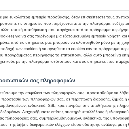
 μια ευκολότερη εμπειρία πρόσβασης, όταν επισκέπτεστε τους σχετικ
μοποιείτε τις υπηρεσίες που παρέχονται από την πλατφόρμα, ενδέχετα
 ή άλλη τοπική αποθήκευση που παρέχεται από το πρόγραμμα περιήγησ
ookies) για να σας παρέχουμε μια εξατομικευμένη εμπειρία χρήστη κα
σμένες από τις υπηρεσίες μας μπορούν να υλοποιηθούν μόνο με τη χρή
ποδοχή των cookies ή να αρνηθείτε τα cookies εάν το πρόγραμμα περι
ου προγράμματος περιήγησης το επιτρέπουν, αλλά αυτό μπορεί να επη
ετικούς με την πλατφόρμα ιστότοπους και στις υπηρεσίες που παρέχο
Προσωπικών σας Πληροφοριών
τεύσουμε την ασφάλεια των πληροφοριών σας, προσπαθούμε να λάβου
ην προστασία των πληροφοριών σας, σε περίπτωση διαρροής, ζημιάς ή
αμβανομένων, ενδεικτικά, SSL, κρυπτογράφησης αποθήκευσης πληρο
δεδομένων. Διαχειριζόμαστε επίσης αυστηρά υπαλλήλους ή εξωτερικο
στις πληροφορίες σας, συμπεριλαμβανομένων, ενδεικτικά, της υπογρα
 τους, της λήψης διαφορετικών ελέγχων εξουσιοδότησης ανάλογα με τη 