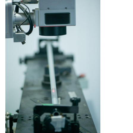
ΈΛΕΓΧΟΣ
ΜΑΣ
ΕΛΆΤΕ
ΣΕ
ΕΠΑΦΉ
ΜΕ
ΖΗΤΉΣΤΕ
ΈΝΑ
ΑΠΌΣΠΑΣΜΑ
SITEMAP