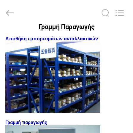
Leo
Survey
Instrument
Co.,Ltd.
All
Rights
Γραμμή Παραγωγής
Reserved.
ΣΠΊΤΙ
Αποθήκη εμπορευμάτων ανταλλακτικών
ΠΡΟΪΌΝΤΑ
ΠΕΡΊΠΟΥ
ΕΜΕΊΣ
ΓΎΡΟΣ
ΕΡΓΟΣΤΑΣΊΩΝ
Γραμμή παραγωγής
ΠΟΙΟΤΙΚΌΣ