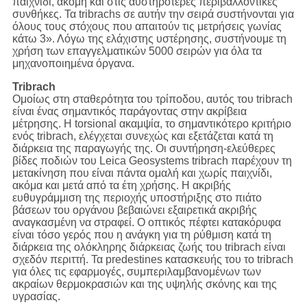
παιχνίδι, ακόμη και στις αυστηρότερες περιβαλλοντικές
συνθήκες. Τα tribrachs σε αυτήν την σειρά συστήνονται για
όλους τους στόχους που απαιτούν τις μετρήσεις γωνίας
κάτω 3». Λόγω της ελάχιστης υστέρησης, συστήνουμε τη
χρήση των επαγγελματικών 5000 σειρών για όλα τα
μηχανοποιημένα όργανα.
Tribrach
Ομοίως στη σταθερότητα του τρίποδου, αυτός του tribrach
είναι ένας σημαντικός παράγοντας στην ακρίβεια
μέτρησης. Η torsional ακαμψία, το σημαντικότερο κριτήριο
ενός tribrach, ελέγχεται συνεχώς και εξετάζεται κατά τη
διάρκεια της παραγωγής της. Οι συντήρηση-ελεύθερες
βίδες ποδιών του Leica Geosystems tribrach παρέχουν τη
μετακίνηση που είναι πάντα ομαλή και χωρίς παιχνίδι,
ακόμα και μετά από τα έτη χρήσης. Η ακριβής
ευθυγράμμιση της περιοχής υποστήριξης στο πιάτο
βάσεων του οργάνου βεβαιώνει εξαιρετικά ακριβής
αναγκασμένη να στραφεί. Ο οπτικός πέφτει κατακόρυφα
είναι τόσο γερός που η ανάγκη για τη ρύθμιση κατά τη
διάρκεια της ολόκληρης διάρκειας ζωής του tribrach είναι
σχεδόν περιττή. Τα predestines κατασκευής του το tribrach
για όλες τις εφαρμογές, συμπεριλαμβανομένων των
ακραίων θερμοκρασιών και της υψηλής σκόνης και της
υγρασίας.