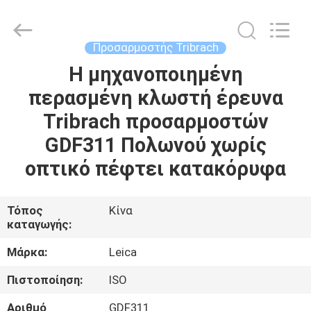
Leo
Survey
Instrument
Co.,Ltd.
All
Προσαρμοστής Tribrach
Rights
Reserved.
Η μηχανοποιημένη
ΣΠΊΤΙ
περασμένη κλωστή έρευνα
ΠΡΟΪΌΝΤΑ
Tribrach προσαρμοστών
GDF311 Πολωνού χωρίς
ΠΕΡΊΠΟΥ
οπτικό πέφτει κατακόρυφα
ΕΜΕΊΣ
Τόπος
Κίνα
καταγωγής:
ΓΎΡΟΣ
ΕΡΓΟΣΤΑΣΊΩΝ
Μάρκα:
Leica
Πιστοποίηση:
ISO
ΠΟΙΟΤΙΚΌΣ
Αριθμό
GDF311