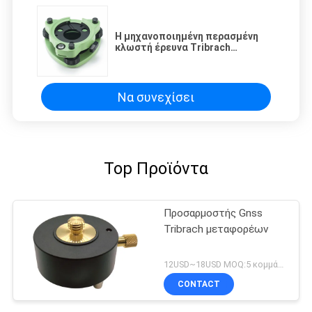
Η μηχανοποιημένη περασμένη
κλωστή έρευνα Tribrach
προσαρμοστών GDF311 Πολωνού
χωρίς οπτικό πέφτει
κατακόρυφα
Να συνεχίσει
Top Προϊόντα
Προσαρμοστής Gnss
Tribrach μεταφορέων
12USD~18USD MOQ:5 κομμάτια
CONTACT