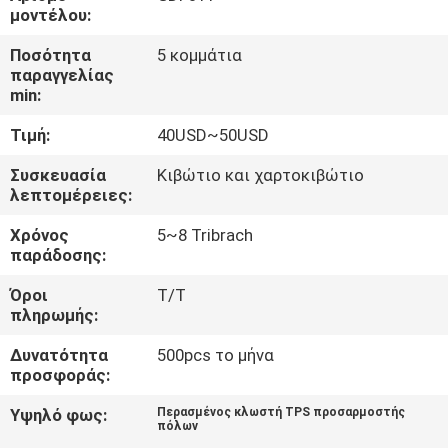
ΈΛΕΓΧΟΣ
μοντέλου:
Ποσότητα
5 κομμάτια
ΜΑΣ
παραγγελίας
min:
ΕΛΆΤΕ
Τιμή:
40USD~50USD
ΣΕ
ΕΠΑΦΉ
Συσκευασία
Κιβώτιο και χαρτοκιβώτιο
λεπτομέρειες:
ΜΕ
Χρόνος
5~8 Tribrach
παράδοσης:
ΖΗΤΉΣΤΕ
Όροι
T/T
ΈΝΑ
πληρωμής:
ΑΠΌΣΠΑΣΜΑ
Δυνατότητα
500pcs το μήνα
προσφοράς:
SITEMAP
Υψηλό φως:
Περασμένος κλωστή TPS προσαρμοστής
πόλων
,