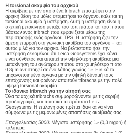
Η torsional ακαμψία του αρχικού
Η ακρίβεια με την οποία ένα tribrach επιστρέφει στην
αρχική θέση του μόλις σταματήσει το όργανο, καλείται τη
torsional ακαμψία ή υστέρηση. Αυτή η υστέρηση είναι η
σχετική μετακίνηση μεταξύ του τοπ πιάτου και του πιάτου
βάσεων ενός tribrach που εμφανίζεται μέσω της
περιστροφής ενός οργάνου TPS. Η υστέρηση έχει την
άμεση επιρροή στη γωνιακή ακρίβεια του οργάνου – και
αυτός μιλά για τον αρχικό. Να βελτιστοποιήσει την
υστέρηση δεδομένου ότι Leica Geosystems έχει κάνει
είναι σύνθετος και απαιτεί την υψηλότερη ακρίβεια: μια
μετακίνηση του ανώτερου πιάτου στο χαμηλότερο πιάτο
0.3μm αντιστοιχεί σε ένα λάθος γωνίας 1». Ειδικά τα
μηχανοποιημένα όργανα με την υψηλή δύναμή τους
επιτάχυνσης και φρένων απαιτούν tribrachs με την πολύ
υψηλή torsional ακαμψία.
Το ιδανικό tribrach για την αίτησή σας
Όλα τα αρχικά tribrachs συμμορφώνονται με τις ακριβή
προδιαγραφές και ποιοτικά τα πρότυπα Leica
Geosystems. Η επιλογή σας πρέπει ιδανικά να γίνει
σύμφωνα με τις μεμονωμένες απαιτήσεις ακρίβειάς σας.
Επαγγελματίας 5000:
Μέγιστο υστέρησης 1» (0,3 mgon) ή
καλύτερα