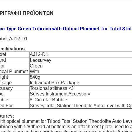
ΡΙΓΡΑΦΉ ΠΡΟΪΌΝΤΩΝ
ca Type Green Tribrach with Optical Plummet for Total Sta
del:
AJ12-D1
cifications:
del
AJ12-D1
and
Leosurvey
lor
Green
tical Plummet
With
ight
840g
ckage
Individual Box Package
curacy
Torsional stiffness <3"
pe
Survey Instrument Accessory
bble
8' Circular Bubble
ed For
Survey Total Station Theodlite Auto Level with O
tures:
ith optical plummet for Tripod Total Station Theodolite Auto Lev
ribrach with 5/8”thread at bottom is an attachment plate used to 
asy to carry and use. High quality and accuracy products 8-minut