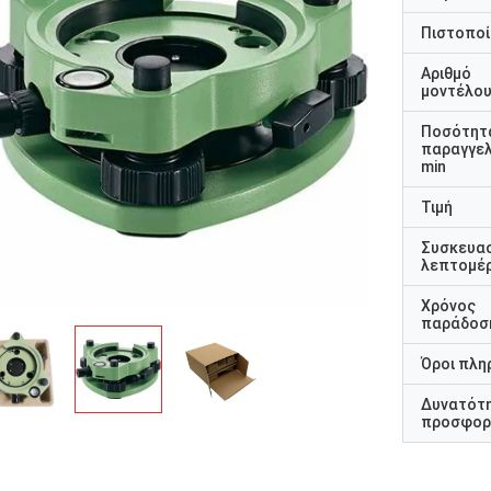
Πιστοποί
Αριθμό
μοντέλο
Ποσότητ
παραγγελ
min
Τιμή
Συσκευα
λεπτομέρ
Χρόνος
παράδοσ
Όροι πλη
Δυνατότ
προσφορ