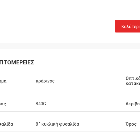
Καλύτερ
ΠΤΟΜΈΡΕΙΕΣ
Οπτικ
ώμα
πράσινος
κατακ
ρος
840G
Ακρίβε
σαλίδα
8 " κυκλική φυσαλίδα
Όρος