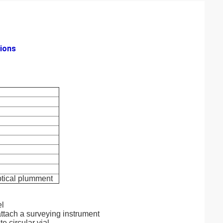
tions
ptical plumment
el
attach a surveying instrument
e circular vial