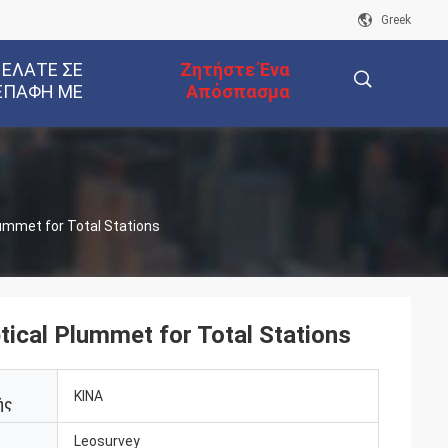
Greek
 ΕΛΆΤΕ ΣΕ
Ζητήστε Ένα
ΕΠΑΦΉ ΜΕ
Απόσπασμα
描
ummet for Total Stations
述
tical Plummet for Total Stations
ΚΙΝΑ
ής
Leosurvey