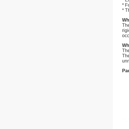
* F
* T
Wha
The
rig
occ
Why
The
The
unn
Pa