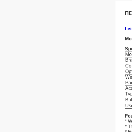
ΠΕ
Lei
Mo
Spe
Mo
Br
Co
Op
We
Pa
Ac
Ty
Bu
Us
Fea
* W
* T
* E