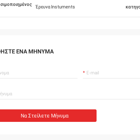
σιμοποιημένος
Έρευνα Instuments
κατηγ
ΉΣΤΕ ΈΝΑ ΜΉΝΥΜΑ
Να Στείλετε Μήνυμα