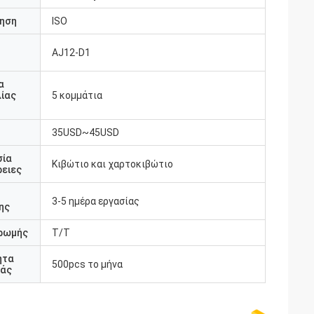
ηση
ISO
AJ12-D1
υ
α
ίας
5 κομμάτια
35USD~45USD
σία
Κιβώτιο και χαρτοκιβώτιο
ειες
3-5 ημέρα εργασίας
ης
ρωμής
T/T
ητα
500pcs το μήνα
άς