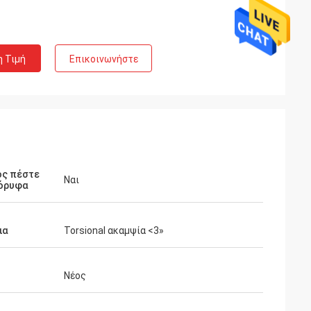
η Τιμή
Επικοινωνήστε
ός πέστε
Ναι
όρυφα
ια
Torsional ακαμψία <3»
Νέος