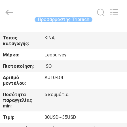
Leo
Survey
Instrument
Co.,Ltd.
All
Προσαρμοστής Tribrach
Rights
Reserved.
ΣΠΊΤΙ
Τόπος
ΚΙΝΑ
καταγωγής:
ΠΡΟΪΌΝΤΑ
Μάρκα:
Leosurvey
ΠΕΡΊΠΟΥ
Πιστοποίηση:
ISO
ΕΜΕΊΣ
Αριθμό
AJ10-D4
μοντέλου:
ΓΎΡΟΣ
Ποσότητα
5 κομμάτια
παραγγελίας
ΕΡΓΟΣΤΑΣΊΩΝ
min:
Τιμή:
30USD~35USD
ΠΟΙΟΤΙΚΌΣ