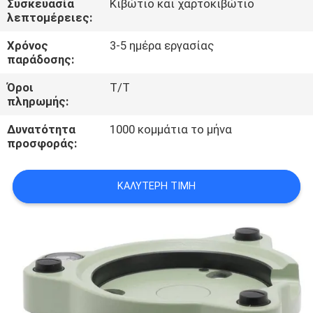
Συσκευασία
Κιβώτιο και χαρτοκιβώτιο
ΈΛΕΓΧΟΣ
λεπτομέρειες:
Χρόνος
3-5 ημέρα εργασίας
ΜΑΣ
παράδοσης:
ΕΛΆΤΕ
Όροι
T/T
ΣΕ
πληρωμής:
ΕΠΑΦΉ
Δυνατότητα
1000 κομμάτια το μήνα
προσφοράς:
ΜΕ
ΚΑΛΎΤΕΡΗ ΤΙΜΉ
ΖΗΤΉΣΤΕ
ΈΝΑ
ΑΠΌΣΠΑΣΜΑ
SITEMAP