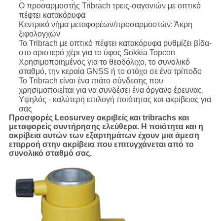
Ο προσαρμοστής Tribrach τρεις-σαγονιών με οπτικό
πέφτει κατακόρυφα
Κεντρικό νήμα μεταφορέων/προσαρμοστών: Άκρη
ξιφολογχών
Το Tribrach με οπτικό πέφτει κατακόρυφα ρυθμίζει βίδα-
στο αριστερό χέρι για το ύφος Sokkia Topcon
Χρησιμοποιημένος για το θεοδόλιχο, το συνολικό
σταθμό, την κεραία GNSS ή το στόχο σε ένα τρίποδο
Το Tribrach είναι ένα πιάτο σύνδεσης που
χρησιμοποιείται για να συνδέσει ένα όργανο έρευνας,
Υψηλός - καλύτερη επιλογή ποιότητας και ακρίβειας για
σας
Προσφορές Leosurvey ακριβείς και tribrachs και
μεταφορείς συντήρησης ελεύθερα. Η ποιότητα και η
ακρίβεια αυτών των εξαρτημάτων έχουν μια άμεση
επιρροή στην ακρίβεια που επιτυγχάνεται από το
συνολικό σταθμό σας
.