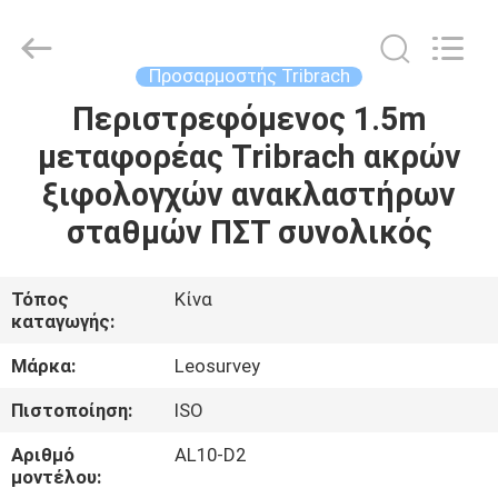
Leo
Survey
Instrument
Co.,Ltd.
All
Προσαρμοστής Tribrach
Rights
Reserved.
Περιστρεφόμενος 1.5m
ΣΠΊΤΙ
μεταφορέας Tribrach ακρών
ΠΡΟΪΌΝΤΑ
ξιφολογχών ανακλαστήρων
σταθμών ΠΣΤ συνολικός
ΠΕΡΊΠΟΥ
ΕΜΕΊΣ
Τόπος
Κίνα
καταγωγής:
ΓΎΡΟΣ
Μάρκα:
Leosurvey
ΕΡΓΟΣΤΑΣΊΩΝ
Πιστοποίηση:
ISO
Αριθμό
AL10-D2
ΠΟΙΟΤΙΚΌΣ
μοντέλου: