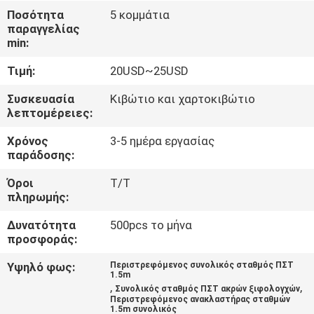
ΈΛΕΓΧΟΣ
Ποσότητα
5 κομμάτια
παραγγελίας
min:
ΜΑΣ
Τιμή:
20USD~25USD
ΕΛΆΤΕ
ΣΕ
Συσκευασία
Κιβώτιο και χαρτοκιβώτιο
λεπτομέρειες:
ΕΠΑΦΉ
Χρόνος
3-5 ημέρα εργασίας
ΜΕ
παράδοσης:
Όροι
T/T
ΖΗΤΉΣΤΕ
πληρωμής:
ΈΝΑ
Δυνατότητα
500pcs το μήνα
ΑΠΌΣΠΑΣΜΑ
προσφοράς:
Υψηλό φως:
Περιστρεφόμενος συνολικός σταθμός ΠΣΤ
1.5m
SITEMAP
,
,
Συνολικός σταθμός ΠΣΤ ακρών ξιφολογχών
Περιστρεφόμενος ανακλαστήρας σταθμών
1.5m συνολικός