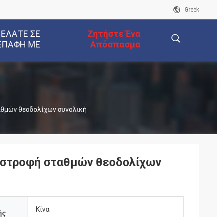
Greek
 ΕΛΆΤΕ ΣΕ
Ζητήστε Ένα
ΕΠΑΦΉ ΜΕ
Απόσπασμα
描
αθμών θεοδολίχων συνολική
述
ριστροφή σταθμών θεοδολίχων
Κίνα
ής