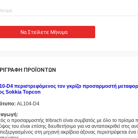
Να Στείλετε Μήνυμα
ΡΙΓΡΑΦΉ ΠΡΟΪΌΝΤΩΝ
10-D4 περιστρεφόμενος τον γκρίζο προσαρμοστή μεταφορέω
ος Sokkia Topcon
ότυπο:
AL104-D4
σαγωγή:
ός ο προσαρμοστής tribrach είναι συμβατός με όλο το πρίσμα 
ύψος του είναι επίσης διευθετήσιμο για να ανταποκριθεί στις
πεξεργασμένος στη μηχανή ακρίβεια άξονας περιστρέφεται ένα πλή
γανώσεις.