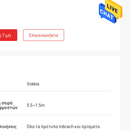
η Τιμή
Επικοινωνήστε
Sokkia
 σειρά
0.5~1.5m
ρμοστών
ποιήσεις
Όλα τα πρότυπα tribrach και πρίσματα