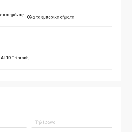
μοποιημένος
Όλα τα εμπορικά σήματα
AL10 Tribrach
,