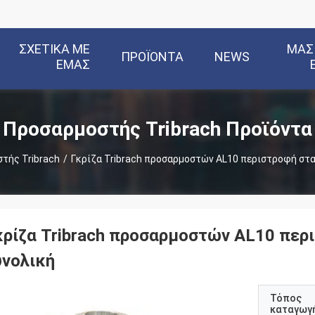
ΣΧΕΤΙΚΆ ΜΕ
ΜΑΣ
ΠΡΟΪΌΝΤΑ
NEWS
ΕΜΆΣ
Προσαρμοστής Tribrach Προϊόντα
τής Tribrach
/
Γκρίζα Tribrach προσαρμοστών AL10 περιστροφή στ
κρίζα Tribrach προσαρμοστών AL10 πε
υνολική
Τόπος
καταγωγ