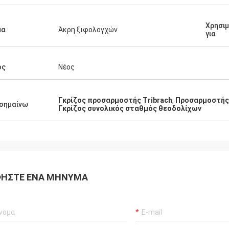
Χρησι
μα
Άκρη ξιφολογχών
για
ος
Νέος
Γκρίζος προσαρμοστής Tribrach
,
Προσαρμοστής 
σημαίνω
Γκρίζος συνολικός σταθμός θεοδολίχων
ΉΣΤΕ ΈΝΑ ΜΉΝΥΜΑ