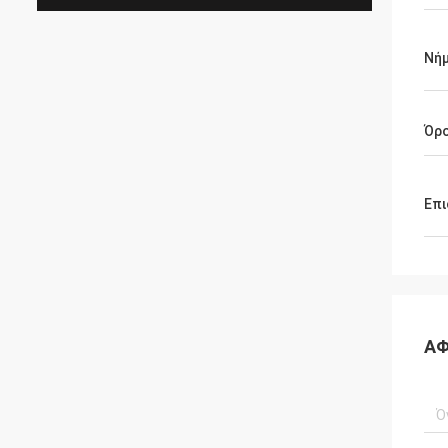
Νή
Όρ
Επι
ΑΦ