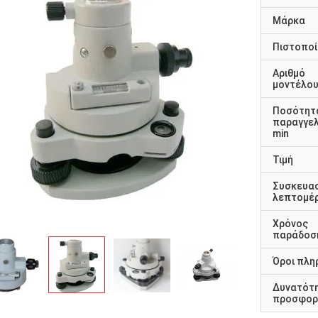
Μάρκα
Πιστοποί
Αριθμό
μοντέλο
Ποσότητ
παραγγελ
min
Τιμή
Συσκευα
λεπτομέρ
Χρόνος
παράδοσ
Όροι πλη
Δυνατότ
προσφορ