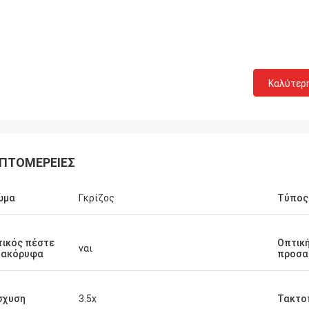
Καλύτερ
ΠΤΟΜΈΡΕΙΕΣ
ώμα
Γκρίζος
Τύπος
ικός πέστε
Οπτική
ναι
τακόρυφα
προσα
σχυση
3.5x
Τακτο