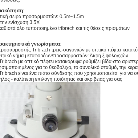
ισκόπηση:
τική σειρά προσαρμοστών: 0.5m~1.5m
την ενίσχυση 3.5X
αθιστά όλο τυποποιημένο tribrach και τις θέσεις πρισμάτων
ρακτηριστικά γνωρίσματα:
ροσαρμοστής Tribrach τρεις-σαγονιών με οπτικό πέφτει κατακ
ντρικό νήμα μεταφορέων/προσαρμοστών: Άκρη ξιφολογχών
Tribrach με οπτικό πέφτει κατακόρυφα ρυθμίζει βίδα-στο αριστε
σιμοποιημένος για το θεοδόλιχο, το συνολικό σταθμό, την κερ
Tribrach είναι ένα πιάτο σύνδεσης που χρησιμοποιείται για να 
λός - καλύτερη επιλογή ποιότητας και ακρίβειας για σας