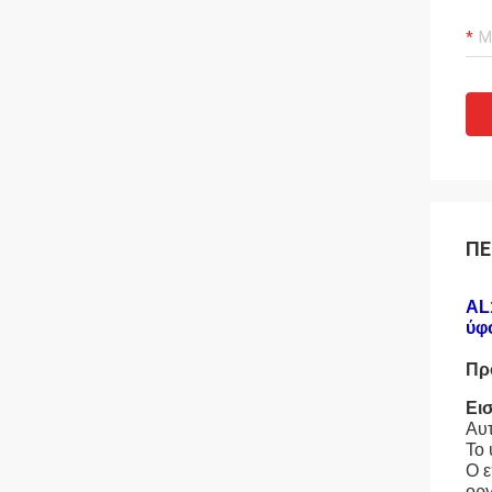
ΠΕ
AL
ύφ
Πρ
Ει
Αυτ
Το 
Ο ε
ορ