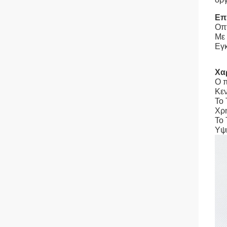
Επ
Οπ
Με 
Εγκ
Χα
Ο π
Κε
Το 
Χρη
Το 
Υψη