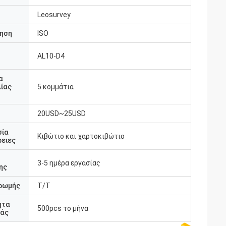
Leosurvey
ηση
ISO
AL10-D4
υ
α
ίας
5 κομμάτια
20USD~25USD
σία
Κιβώτιο και χαρτοκιβώτιο
ειες
3-5 ημέρα εργασίας
ης
ρωμής
T/T
ητα
500pcs το μήνα
άς