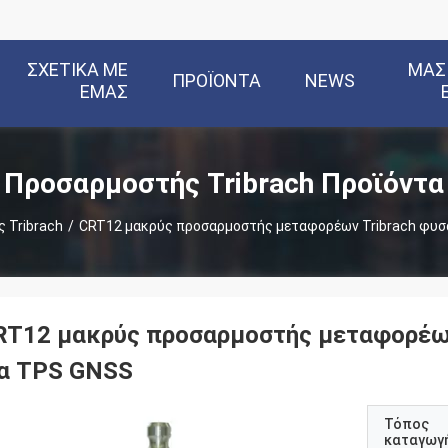
ΣΧΕΤΙΚΆ ΜΕ
ΜΑΣ
ΠΡΟΪΌΝΤΑ
NEWS
ΕΜΆΣ
Προσαρμοστής Tribrach Προϊόντα
 Tribrach
/
CRT12 μακρύς προσαρμοστής μεταφορέων Tribrach φυσ
RT12 μακρύς προσαρμοστής μεταφορέων
ια TPS GNSS
Τόπος
καταγωγ