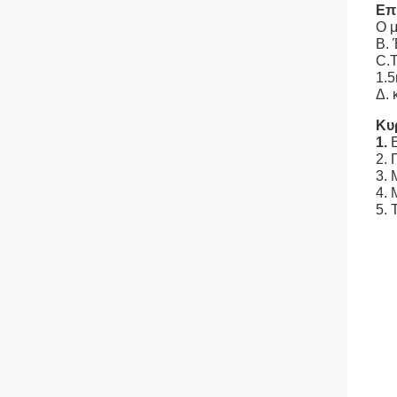
Επ
Ο μ
Β. 
C.T
1.5
Δ. 
Κυ
1.
2.
3. 
4. 
5. 