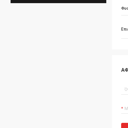
Φυ
Επι
ΑΦ