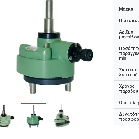
Μάρκα
Πιστοποί
Αριθμό
μοντέλο
Ποσότητ
παραγγελ
min
Συσκευα
λεπτομέρ
Χρόνος
παράδοσ
Όροι πλη
Δυνατότ
προσφορ