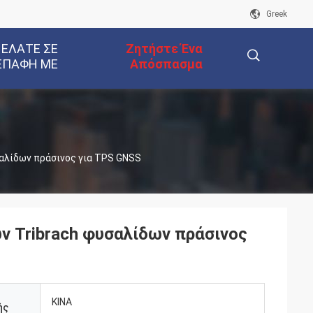
Greek
 ΕΛΆΤΕ ΣΕ
Ζητήστε Ένα
ΕΠΑΦΉ ΜΕ
Απόσπασμα
描
αλίδων πράσινος για TPS GNSS
述
 Tribrach φυσαλίδων πράσινος
ΚΙΝΑ
ής