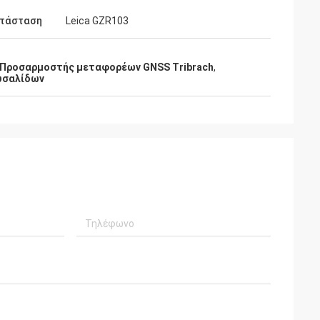
ατάσταση
Leica GZR103
Προσαρμοστής μεταφορέων GNSS Tribrach
,
υσαλίδων