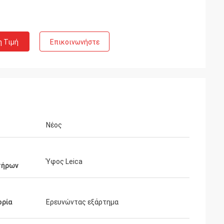
η Τιμή
Επικοινωνήστε
Νέος
Ύφος Leica
τήρων
ορία
Ερευνώντας εξάρτημα