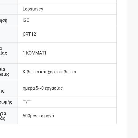
Leosurvey
ηση
ISO
CRT12
υ
α
ίας
1 ΚΟΜΜΑΤΙ
σία
Κιβώτιο και χαρτοκιβώτιο
ειες
ημέρα 5~8 εργασίας
ης
ρωμής
T/T
ητα
500pcs το μήνα
άς