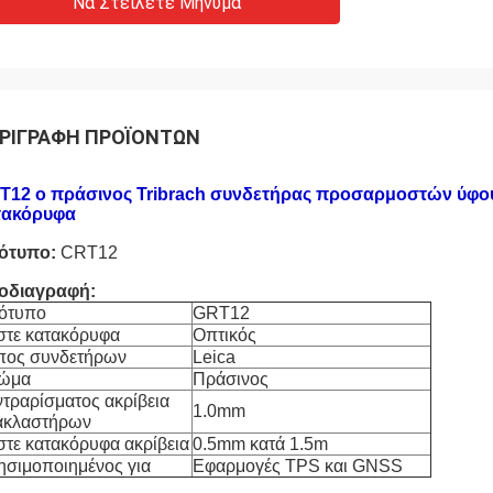
Να Στείλετε Μήνυμα
ΡΙΓΡΑΦΉ ΠΡΟΪΌΝΤΩΝ
T12 ο πράσινος Tribrach συνδετήρας προσαρμοστών ύφους
τακόρυφα
ότυπο:
CRT12
οδιαγραφή:
ότυπο
GRT12
στε κατακόρυφα
Οπτικός
πος συνδετήρων
Leica
ώμα
Πράσινος
ντραρίσματος ακρίβεια
1.0mm
ακλαστήρων
στε κατακόρυφα ακρίβεια
0.5mm κατά 1.5m
ησιμοποιημένος για
Εφαρμογές TPS και GNSS