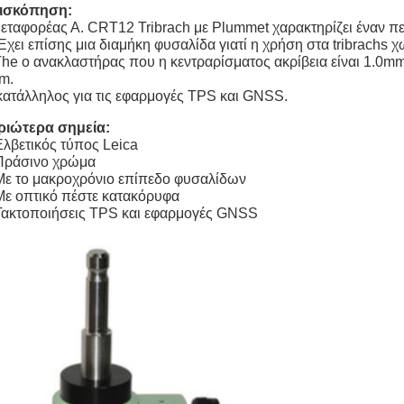
ισκόπηση:
εταφορέας Α. CRT12 Tribrach με Plummet χαρακτηρίζει έναν π
Έχει επίσης μια διαμήκη φυσαλίδα γιατί η χρήση στα tribrachs 
he ο ανακλαστήρας που η κεντραρίσματος ακρίβεια είναι 1.0mm
m.
κατάλληλος για τις εφαρμογές TPS και GNSS.
ριώτερα σημεία:
Ελβετικός τύπος Leica
 Πράσινο χρώμα
Με το μακροχρόνιο επίπεδο φυσαλίδων
Με οπτικό πέστε κατακόρυφα
Τακτοποιήσεις TPS και εφαρμογές GNSS