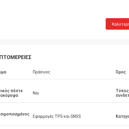
Καλύτερ
ΠΤΟΜΈΡΕΙΕΣ
ώμα
Πράσινος
Όρος
ικός πέστε
Τύπος
Ναι
τακόρυφα
συνδε
σιμοποιημένος
Εφαρμογές TPS και GNSS
Κατηγ