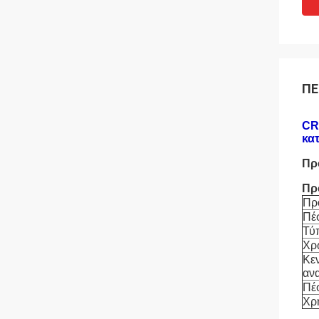
ΠΕ
CR
κα
Πρ
Πρ
Πρ
Πέ
Τύ
Χρ
Κε
αν
Πέ
Χρ