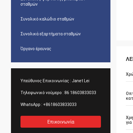
σταθμών
Συνολικό καλώδιο σταθμών
Συνολικά εξαρτήματα σταθμών
Όργανο έρευνας
ΛΕ
Χρ
Υπεύθυνος Επικοινωνίας :
Janet Lei
Τηλεφωνικό νούμερο :
86 18603833033
Οπτ
κα
WhatsApp :
+8618603833033
Χρη
Επικοινωνία
για