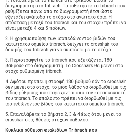
1. Τοποθετήστε το tribrach στο τρίποδο. Βάλτε το
διαγραμμιστή στο tribrach. Τοποθετήστε το tribrach που
ρυθμίζεται πάνω από το διαγραμμιστή έτσι ώστε
εξετάζει ανάποδα το στόχο στο ανώτατο όριο. Η
απόσταση μεταξύ του tribrach και του στόχου πρέπει να
είναι μεταξύ 4 και 5 ποδιών.
2. Η χρησιμοποίηση των ισοπεδώνοντας βιδών του
κατώτατου σημείου tribrach, δείχνει το crosshair του
δοκιμής του tribrach για να συμπέσει με το στόχο.
3. Περιστραφείτε το tribrach που εξετάζεται 180
βαθμούς στο διαγραμμιστή. Το Crosshairs θα μείνει στο
στόχο ρυθμισμένη tribrach.
4. Αφότου πρέπει η στροφή 180 βαθμού εάν το crosshair
δεν μένει στο στόχο, το μισό λάθος να διορθωθεί με τις
βίδες ρύθμισης που παρέχονται από τον κατασκευαστή
του tribrach. Το υπόλοιπο πρέπει να διορθωθεί με τις
ισοπεδώνοντας βίδες του κατώτατου σημείου tribrach.
5. Επαναλάβετε τα βήματα 2, 3 & 4 έως ότου μένει το
crosshair στις θέσεις στόχων καθόλου.
Κυκλική ρύθμιση φιαλιδίων Tribrach που