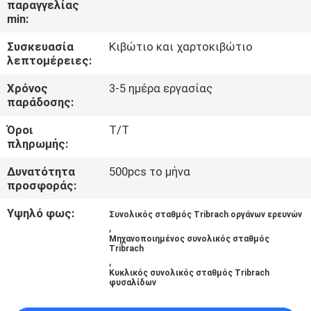
παραγγελίας
ΈΛΕΓΧΟΣ
min:
Συσκευασία
Κιβώτιο και χαρτοκιβώτιο
ΜΑΣ
λεπτομέρειες:
ΕΛΆΤΕ
Χρόνος
3-5 ημέρα εργασίας
ΣΕ
παράδοσης:
ΕΠΑΦΉ
Όροι
T/T
πληρωμής:
ΜΕ
Δυνατότητα
500pcs το μήνα
προσφοράς:
ΖΗΤΉΣΤΕ
ΈΝΑ
Υψηλό φως:
Συνολικός σταθμός Tribrach οργάνων ερευνών
,
ΑΠΌΣΠΑΣΜΑ
Μηχανοποιημένος συνολικός σταθμός
Tribrach
,
Κυκλικός συνολικός σταθμός Tribrach
SITEMAP
φυσαλίδων