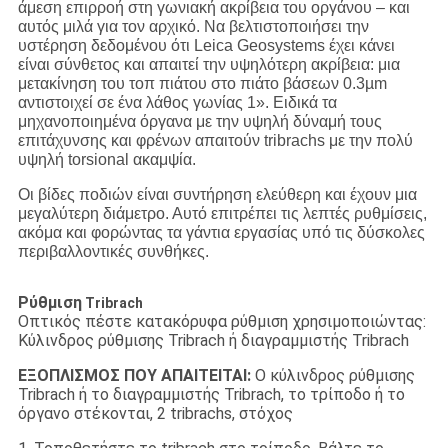
άμεση επιρροή στη γωνιακή ακρίβεια του οργάνου – και
αυτός μιλά για τον αρχικό. Να βελτιστοποιήσει την
υστέρηση δεδομένου ότι Leica Geosystems έχει κάνει
είναι σύνθετος και απαιτεί την υψηλότερη ακρίβεια: μια
μετακίνηση του τοπ πιάτου στο πιάτο βάσεων 0.3µm
αντιστοιχεί σε ένα λάθος γωνίας 1». Ειδικά τα
μηχανοποιημένα όργανα με την υψηλή δύναμή τους
επιτάχυνσης και φρένων απαιτούν tribrachs με την πολύ
υψηλή torsional ακαμψία.
Οι βίδες ποδιών είναι συντήρηση ελεύθερη και έχουν μια
μεγαλύτερη διάμετρο. Αυτό επιτρέπει τις λεπτές ρυθμίσεις,
ακόμα και φορώντας τα γάντια εργασίας υπό τις δύσκολες
περιβαλλοντικές συνθήκες.
Ρύθμιση
Tribrach
Οπτικός πέστε κατακόρυφα ρύθμιση χρησιμοποιώντας:
Κύλινδρος ρύθμισης Tribrach ή διαγραμμιστής Tribrach
ΕΞΟΠΛΙΣΜΟΣ ΠΟΥ ΑΠΑΙΤΕΙΤΑΙ:
Ο κύλινδρος ρύθμισης
Tribrach ή το διαγραμμιστής Tribrach, το τρίποδο ή το
όργανο στέκονται, 2 tribrachs, στόχος