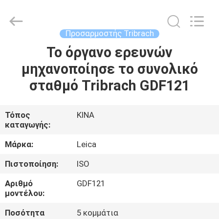
Leo
Survey
Instrument
Co.,Ltd.
All
Προσαρμοστής Tribrach
Rights
Reserved.
Το όργανο ερευνών
ΣΠΊΤΙ
μηχανοποίησε το συνολικό
ΠΡΟΪΌΝΤΑ
σταθμό Tribrach GDF121
ΠΕΡΊΠΟΥ
Τόπος
ΚΙΝΑ
καταγωγής:
ΕΜΕΊΣ
Μάρκα:
Leica
ΓΎΡΟΣ
Πιστοποίηση:
ISO
ΕΡΓΟΣΤΑΣΊΩΝ
Αριθμό
GDF121
μοντέλου:
ΠΟΙΟΤΙΚΌΣ
Ποσότητα
5 κομμάτια