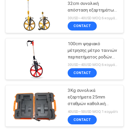
32cm συνολική
απόσταση εξαρτημάτων
53
που μετρά τα ABS
30USD~40USD MOQ:6 κομμάτια
ροδών
Τηλεσκοπικό
CONTACT
ισοπεδώνοντας
100cm ψηφιακό
προσωπικό
μέτρησης μέτρο ταινιών
περπατήματος ροδών
TM12 κόκκινο
30USD~40USD MOQ:6 κομμάτια
CONTACT
46
Προσαρμοστής
3Kg συνολικά
εξαρτήματα 25mm
Tribrach
σταθμών καθολική
σκληρή περίπτωση
40USD~50USD MOQ:1 κομμάτι
μεταφοράς
CONTACT