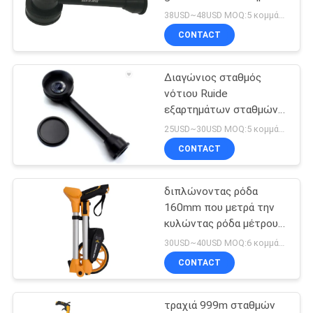
διαγώνιο προσοφθάλμιο
PRIVACY
38USD~48USD MOQ:5 κομμάτια
CONTACT
POLICY
11
Πρίσμα Πολωνός
Διαγώνιος σταθμός
νότιου Ruide
Bipod
εξαρτημάτων σταθμών
προσοφθαλμίων
25USD~30USD MOQ:5 κομμάτια
συνολικός συνολικός
CONTACT
διπλώνοντας ρόδα
11
160mm που μετρά την
τηλεσκοπικός
κυλώντας ρόδα μέτρου
εργαλείων TM06
30USD~40USD MOQ:6 κομμάτια
πόλος ινών
CONTACT
άνθρακα
τραχιά 999m σταθμών