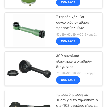
συνολικό σταθμό
ΈΛΕΓΧΟΣ
CONTACT
Στερεός χάλυβα
ΜΑΣ
13
συνολικός σταθμός
ΕΛΆΤΕ
προσοφθαλμίων
Πρίσμα 360 βαθμού
ΣΕ
τηλεσκοπίων διαγώνιος
50USD~60USD MOQ:5 κομμάτια
προσοφθάλμιο 90
ΕΠΑΦΉ
CONTACT
βαθμού
ΜΕ
30R συνολικά
εξαρτήματα σταθμών
ΖΗΤΉΣΤΕ
διαγώνιος
11
προσοφθαλμίων 90
ΈΝΑ
70USD~90USD MOQ:5 κομμάτια
βαθμού
συνολικό πρίσμα
CONTACT
ΑΠΌΣΠΑΣΜΑ
σταθμών
πρίσμα δημιουργίας
SITEMAP
10cm για το τηλεσκόπιο
gts-102 ανακλαστήρων