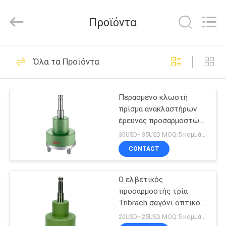
Leo
Survey
Instrument
Προϊόντα
Co.,Ltd.
All
Rights
Reserved.
ΣΠΊΤΙ
23
Όλα τα Προϊόντα
Ερευνώντας
ΠΡΟΪΌΝΤΑ
πρίσμα
Περασμένο κλωστή
πρίσμα ανακλαστήρων
ανακλαστήρων
ΠΕΡΊΠΟΥ
έρευνας προσαρμοστών
ΕΜΕΊΣ
GRT144 Πολωνού
30USD~35USD MOQ:5 κομμάτια
Tribrach στήριγμα
CONTACT
33
ΓΎΡΟΣ
Μίνι πρίσμα
Ο ελβετικός
ΕΡΓΟΣΤΑΣΊΩΝ
προσαρμοστής τρία
ερευνών
Tribrach σαγόνι οπτικό
ΠΟΙΟΤΙΚΌΣ
πέφτει κατακόρυφα στο
20USD~25USD MOQ:5 κομμάτια