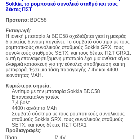
Sokkia, το ρομποτικό συνολικό σταθμό και τους
δέκτες ΠΣΤ
Πρότυπο:
BDC58
Εισαγωγή:
Η ιονική μπαταρία λι BDC58 σχεδιάζεται γιατί η μακράς
διαρκείας δύναμη πηγαίνει. Το συμβατό σύστημα με τους
ρομποτικούς συνολικούς σταθμούς Sokkia SRX, τους
συνολικούς σταθμούς SETX, και τους δέκτες ΠΣΤ GRX1,
αυτή η επαναφορτιζόμενη μπαταρία έχει μια ανθεκτική και
ελαφριά κατασκευή για την εύκολες αποθήκευση και τη
μεταφορά. Έχει μια τάση παραγωγής 7.4V και 4400
ικανότητας MAH.
Κυριώτερα σημεία:
Αντίτιμο με την μπαταρία Sokkia BDC58
Επανακαταλογηστέος
7,4 βολτ
4400 ικανότητα MAh
Συμβατό σύστημα με τους ρομποτικούς συνολικούς
σταθμούς Sokkia SRX, τους συνολικούς σταθμούς
SETX, και τους δέκτες ΠΣΤ GRX1
Προδιαγραφές:
Τάση
7.4V