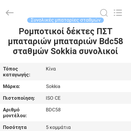
Leo
Survey
Instrument
Co.,Ltd.
All
Συνολικές μπαταρίες σταθμών
Rights
Reserved.
Ρομποτικοί δέκτες ΠΣΤ
ΣΠΊΤΙ
μπαταριών μπαταριών Bdc58
ΠΡΟΪΌΝΤΑ
σταθμών Sokkia συνολικοί
ΠΕΡΊΠΟΥ
Τόπος
Κίνα
καταγωγής:
ΕΜΕΊΣ
Μάρκα:
Sokkia
ΓΎΡΟΣ
Πιστοποίηση:
ISO CE
ΕΡΓΟΣΤΑΣΊΩΝ
Αριθμό
BDC58
μοντέλου:
ΠΟΙΟΤΙΚΌΣ
Ποσότητα
5 κομμάτια