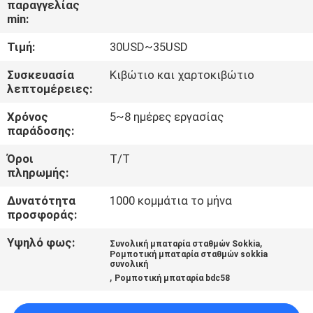
παραγγελίας
ΈΛΕΓΧΟΣ
min:
Τιμή:
30USD~35USD
ΜΑΣ
ΕΛΆΤΕ
Συσκευασία
Κιβώτιο και χαρτοκιβώτιο
λεπτομέρειες:
ΣΕ
Χρόνος
5~8 ημέρες εργασίας
ΕΠΑΦΉ
παράδοσης:
ΜΕ
Όροι
T/T
πληρωμής:
ΖΗΤΉΣΤΕ
Δυνατότητα
1000 κομμάτια το μήνα
ΈΝΑ
προσφοράς:
ΑΠΌΣΠΑΣΜΑ
Υψηλό φως:
,
Συνολική μπαταρία σταθμών Sokkia
Ρομποτική μπαταρία σταθμών sokkia
συνολική
,
Ρομποτική μπαταρία bdc58
SITEMAP