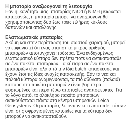
Η μπαταρία αναζωογονεί τη λειτουργία
Εάν η ικανότητα μιας μπαταρίας NiCd ή NiMH μειώνεται
καταφανώς, η μπαταρία μπορεί να αναζωογονηθεί
χρησιμοποιώντας δύο έως τρεις πλήρεις κύκλους
δαπανών και απαλλαγής.
Ελαττωματικές μπαταρίες
Ακόμη και στην περίπτωση του σωστού χειρισμού, μπορεί
να εμφανιστεί ότι ένας στατιστικά μικρός αριθμός
μπαταριών αποτυγχάνει πρόωρα. Ένα ενδεχομένως
ελαττωματικό κύτταρο δεν πρέπει ποτέ να αντικατασταθεί
σε ένα πακέτο μπαταριών. Τα κύτταρα σε ένα πακέτο
μπαταριών είναι όλα από την ίδια batch κατασκευής και
έχουν έτσι τις ίδιες ανοχές κατασκευής. Εάν τα νέα και
παλαιά κύτταρα αναμιγνύονται, τα πιό αδύνατα (παλαιά)
κύτταρα στο πακέτο μπαταριών είναι βαρύτερα
φορτωμένες και περαιτέρω αποτυχίες αναπόφευκτες. Για
το λόγο αυτό, το ολόκληρο πακέτο μπαταριών
αντικαθίσταται πάντα στα κέντρα υπηρεσιών Leica
Geosystems. Οι μπαταρίες λι-ιόντων και camcorder τύπων
είναι στις σφραγισμένες κατοικίες και τα κύτταρα δεν
μπορούν να αντικατασταθούν.