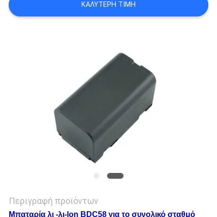
ΚΑΛΎΤΕΡΗ ΤΙΜΉ
PRIVACY
POLICY
Περιγραφή προϊόντων
Μπαταρία λι -λι-lon BDC58 για το συνολικό σταθμό