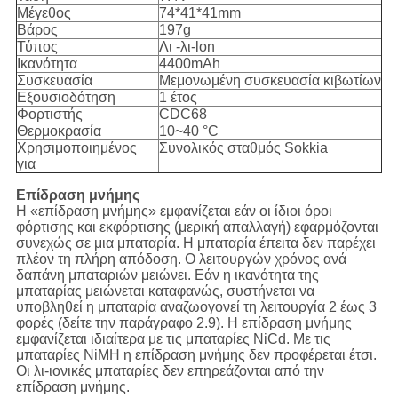
Μέγεθος
74*41*41mm
Βάρος
197g
Τύπος
Λι -λι-lon
Ικανότητα
4400mAh
Συσκευασία
Μεμονωμένη συσκευασία κιβωτίων
Εξουσιοδότηση
1 έτος
Φορτιστής
CDC68
Θερμοκρασία
10~40 °C
Χρησιμοποιημένος
Συνολικός σταθμός Sokkia
για
Επίδραση μνήμης
Η «επίδραση μνήμης» εμφανίζεται εάν οι ίδιοι όροι
φόρτισης και εκφόρτισης (μερική απαλλαγή) εφαρμόζονται
συνεχώς σε μια μπαταρία. Η μπαταρία έπειτα δεν παρέχει
πλέον τη πλήρη απόδοση. Ο λειτουργών χρόνος ανά
δαπάνη μπαταριών μειώνει. Εάν η ικανότητα της
μπαταρίας μειώνεται καταφανώς, συστήνεται να
υποβληθεί η μπαταρία αναζωογονεί τη λειτουργία 2 έως 3
φορές (δείτε την παράγραφο 2.9). Η επίδραση μνήμης
εμφανίζεται ιδιαίτερα με τις μπαταρίες NiCd. Με τις
μπαταρίες NiMH η επίδραση μνήμης δεν προφέρεται έτσι.
Οι λι-ιονικές μπαταρίες δεν επηρεάζονται από την
επίδραση μνήμης.