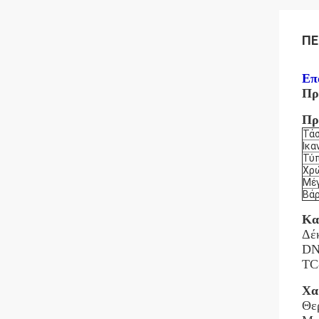
ΠΕ
Επ
Πρ
Πρ
Τά
Ικα
Τύ
Χρ
Μέ
Βά
Κα
Δέ
DN
TC
Χα
Θε