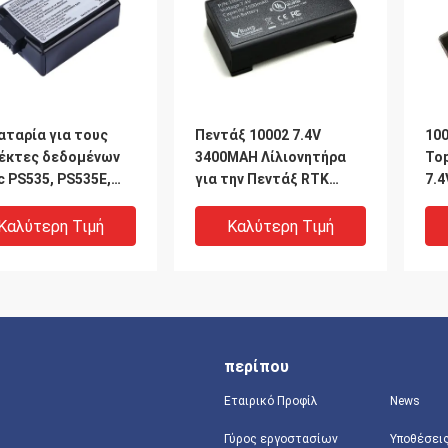
αταρία για τους
Πεντάξ 10002 7.4V
100
έκτες δεδομένων
3400MAH Λίλιονητήρα
To
c PS535, PS535E,
για την Πεντάξ RTK
7.4
5F και Sokkia
GNSS G3100
To
on FC-25A, SHC-25
Καλύτερη Τιμή
Καλύτερη Τιμή
περίπου
Εταιρικό Προφίλ
News
Γύρος εργοστασίων
Υποθέσει