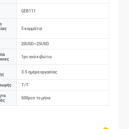
GEB111
υ
α
ίας
5 κομμάτια
20USD~25USD
σία
1pc ανά κιβώτιο
ειες
3-5 ημέρα εργασίας
ης
ρωμής
T/T
ητα
500pcs το μήνα
άς