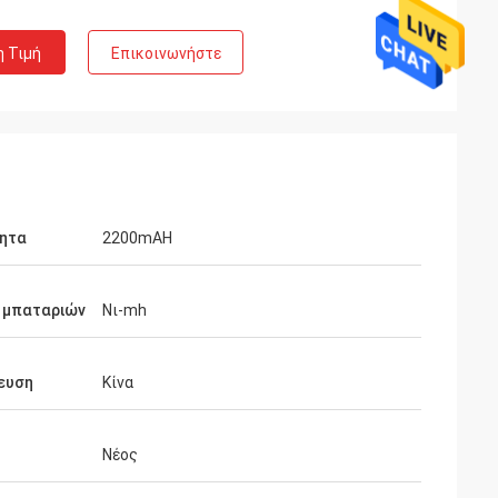
η Τιμή
Επικοινωνήστε
τητα
2200mAH
 μπαταριών
Νι-mh
ευση
Κίνα
Νέος