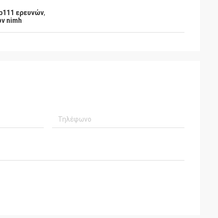
b111 ερευνών
,
ν nimh