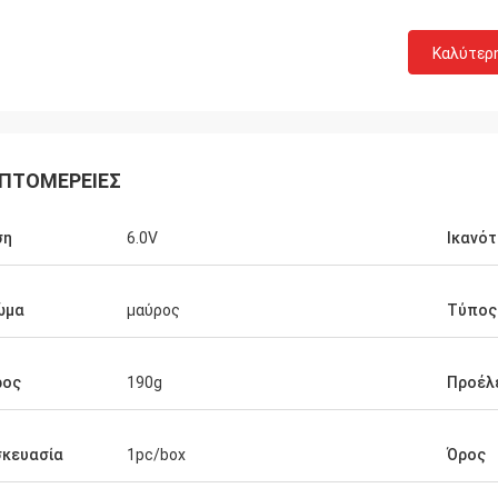
Καλύτερ
ΠΤΟΜΈΡΕΙΕΣ
ση
6.0V
Ικανό
ώμα
μαύρος
Τύπος
ρος
190g
Προέλ
σκευασία
1pc/box
Όρος