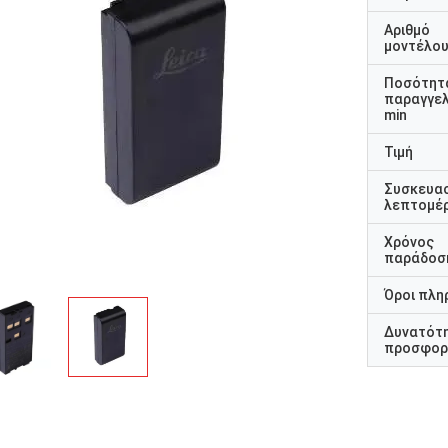
Αριθμό
μοντέλο
Ποσότητ
παραγγελ
min
Τιμή
Συσκευα
λεπτομέρ
Χρόνος
παράδοσ
Όροι πλη
Δυνατότ
προσφορ