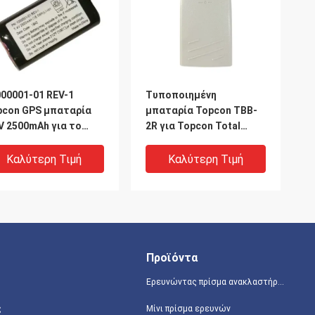
00001-01 REV-1
Τυποποιημένη
pcon GPS μπαταρία
μπαταρία Topcon TBB-
V 2500mAh για το
2R για Topcon Total
pcon SR GPS GNSS
Station GTS-102N GTS-
102R
Καλύτερη Τιμή
Καλύτερη Τιμή
Προϊόντα
Ερευνώντας πρίσμα ανακλαστήρων
ς
Μίνι πρίσμα ερευνών