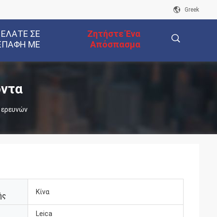
Greek
 ΕΛΆΤΕ ΣΕ
Ζητήστε Ένα
ΕΠΑΦΉ ΜΕ
Απόσπασμα
描
όντα
 ερευνών
述
Κίνα
ής
Leica