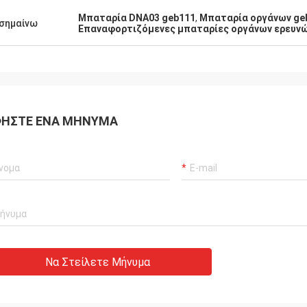
Μπαταρία DNA03 geb111
,
Μπαταρία οργάνων ge
σημαίνω
Επαναφορτιζόμενες μπαταρίες οργάνων ερευνώ
ΉΣΤΕ ΈΝΑ ΜΉΝΥΜΑ
Να Στείλετε Μήνυμα