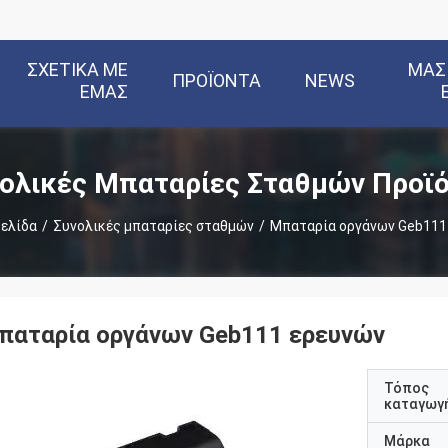
ΣΧΕΤΙΚΆ ΜΕ
ΜΑΣ
ΠΡΟΪΌΝΤΑ
NEWS
ΕΜΆΣ
ολικές Μπαταρίες Σταθμών Προϊ
Σελίδα
/
Συνολικές μπαταρίες σταθμών
/
Μπαταρία οργάνων Geb111
παταρία οργάνων Geb111 ερευνών
Τόπος
καταγωγ
Μάρκα