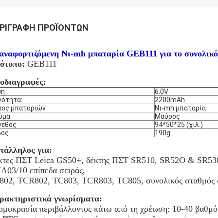
ΡΙΓΡΑΦΉ ΠΡΟΪΌΝΤΩΝ
αναφορτιζόμενη Νι-mh μπαταρία GEB111 για το συνολικ
ότυπο:
GEB111
οδιαγραφές:
ση
6.0V
νότητα:
2200mAh
πος μπαταριών
Νι-mh μπαταρία
ώμα
Μαύρος
γεθος
94*50*25 (χιλ.)
ρος
190g
τάλληλος για:
κτες ΠΣΤ Leica GS50+, δέκτης ΠΣΤ SR510, SR52O & SR530
A03/10 επίπεδα σειράς,
802, TCR802, TC803, TCR803, TC805, συνολικός σταθμός
ρακτηριστικά γνωρίσματα:
ρμοκρασία περιβάλλοντος κάτω από τη χρέωση: 10-40 βαθμό