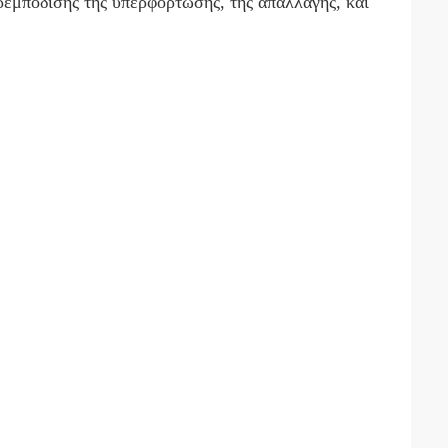
ρεμπόδισης της υπερφόρτωσης, της απαλλαγής, και