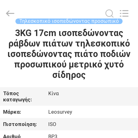
Leo
Survey
Instrument
Co.,Ltd.
All
Τηλεσκοπικό ισοπεδώνοντας προσωπικό
Rights
Reserved.
3KG 17cm ισοπεδώνοντας
ΣΠΊΤΙ
ράβδων πιάτων τηλεσκοπικό
ΠΡΟΪΌΝΤΑ
ισοπεδώνοντας πιάτο ποδιών
προσωπικού μετρικό χυτό
ΠΕΡΊΠΟΥ
σίδηρος
ΕΜΕΊΣ
Τόπος
Κίνα
καταγωγής:
ΓΎΡΟΣ
ΕΡΓΟΣΤΑΣΊΩΝ
Μάρκα:
Leosurvey
Πιστοποίηση:
ISO
ΠΟΙΟΤΙΚΌΣ
Αριθμό
BP3