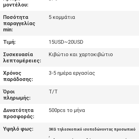
ΈΛΕΓΧΟΣ
μοντέλου:
Ποσότητα
5 κομμάτια
ΜΑΣ
παραγγελίας
min:
ΕΛΆΤΕ
Τιμή:
15USD~20USD
ΣΕ
ΕΠΑΦΉ
Συσκευασία
Κιβώτιο και χαρτοκιβώτιο
λεπτομέρειες:
ΜΕ
Χρόνος
3-5 ημέρα εργασίας
παράδοσης:
ΖΗΤΉΣΤΕ
Όροι
T/T
ΈΝΑ
πληρωμής:
ΑΠΌΣΠΑΣΜΑ
Δυνατότητα
500pcs το μήνα
προσφοράς:
SITEMAP
Υψηλό φως:
3KG τηλεσκοπικό ισοπεδώνοντας προσωπικό
,