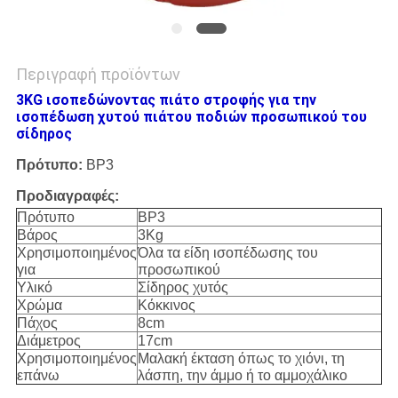
Περιγραφή προϊόντων
3KG ισοπεδώνοντας πιάτο στροφής για την
ισοπέδωση χυτού πιάτου ποδιών προσωπικού του
σίδηρος
Πρότυπο:
BP3
Προδιαγραφές:
Πρότυπο
BP3
Βάρος
3Kg
Χρησιμοποιημένος
Όλα τα είδη ισοπέδωσης του
για
προσωπικού
Υλικό
Σίδηρος χυτός
Χρώμα
Κόκκινος
Πάχος
8cm
Διάμετρος
17cm
Χρησιμοποιημένος
Μαλακή έκταση όπως το χιόνι, τη
επάνω
λάσπη, την άμμο ή το αμμοχάλικο