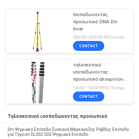
Ισοπεδώνοντας
προσωπικό DNA 2m
Invar
500USD~600USD MOQ:2 κομμάτια
CONTACT
τηλεσκοπικό
ισοπεδώνοντας
προσωπικό αλουμινίου
5m
12USD~15USD MOQ:10 κομμάτια
CONTACT
Τηλεσκοπικό ισοπεδώνοντας προσωπικό
3m Ψηφιακό Επίπεδο Συσκευή Μαγκανέζης Ράβδος Επίπεδο
για Topcon DL502 503 Ψηφιακό Επίπεδο