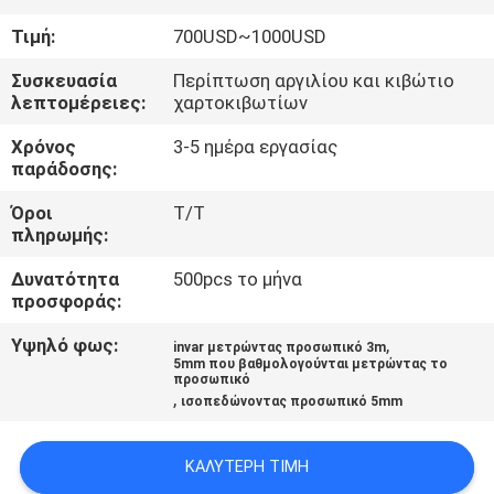
ΈΛΕΓΧΟΣ
Τιμή:
700USD~1000USD
ΜΑΣ
Συσκευασία
Περίπτωση αργιλίου και κιβώτιο
λεπτομέρειες:
χαρτοκιβωτίων
ΕΛΆΤΕ
Χρόνος
3-5 ημέρα εργασίας
ΣΕ
παράδοσης:
ΕΠΑΦΉ
Όροι
T/T
ΜΕ
πληρωμής:
Δυνατότητα
500pcs το μήνα
ΖΗΤΉΣΤΕ
προσφοράς:
ΈΝΑ
Υψηλό φως:
,
invar μετρώντας προσωπικό 3m
5mm που βαθμολογούνται μετρώντας το
ΑΠΌΣΠΑΣΜΑ
προσωπικό
,
ισοπεδώνοντας προσωπικό 5mm
SITEMAP
ΚΑΛΎΤΕΡΗ ΤΙΜΉ