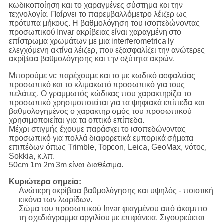
κωδικοποίηση και το χαραγμένες σύστημα και την
τεχνολογία. Παίρνει το παρεμβαλλόμετρο λέιζερ ως
πρότυπα μήκους. Η βαθμολόγηση του ισοπεδώνοντας
προσωπικού Invar ακρίβειας είναι χαραγμένη στο
επίστρωμα χρωμάτων με μια interferometrically
ελεγχόμενη ακτίνα λέιζερ, που εξασφαλίζει την ανώτερες
ακρίβεια βαθμολόγησης και την οξύτητα ακρών.
Μπορούμε να παρέχουμε και το με κωδικό ασφαλείας
προσωπικό και το κλιμακωτό προσωπικό για τους
πελάτες. Ο γραμμωτός κώδικας που χαρακτηρίζει το
προσωπικό χρησιμοποιείται για τα ψηφιακά επίπεδα και
βαθμολογημένος ο χαρακτηρισμός του προσωπικού
χρησιμοποιείται για τα οπτικά επίπεδα.
Μέχρι στιγμής έχουμε παράσχει το ισοπεδώνοντας
προσωπικό για πολλά διαφορετικά εμπορικά σήματα
επιπέδων όπως Trimble, Topcon, Leica, GeoMax, νότος,
Sokkia, κ.λπ.
50cm 1m 2m 3m είναι διαθέσιμα.
Κυριώτερα σημεία:
Ανώτερη ακρίβεια βαθμολόγησης και υψηλός - ποιοτική
εικόνα των λωρίδων.
Σώμα του προσωπικού Invar φιαγμένου από άκαμπτο
τη σχεδιάγραμμα αργιλίου με επιφάνεια. Σιγουρεύεται