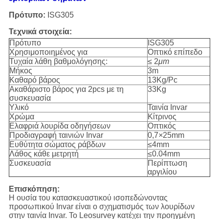
Πρότυπο:
ISG305
Τεχνικά στοιχεία:
Πρότυπο
ISG305
Χρησιμοποιημένος για
Οπτικό επίπεδο
Τυχαία λάθη βαθμολόγησης:
≤ 2
μm
Μήκος
3m
Καθαρό βάρος
13Kg/Pc
Ακαθάριστο βάρος για 2pcs με τη
33Kg
συσκευασία
Υλικό
Ταινία Invar
Χρώμα
Κίτρινος
Ελαφριά λουρίδα οδηγήσεων
Οπτικός
Προδιαγραφή ταινιών Invar
0,7
×
25mm
Ευθύτητα σώματος ράβδων
≤4mm
Λάθος κάθε μετρητή
≤0.04mm
Συσκευασία
Περίπτωση
αργιλίου
Επισκόπηση:
Η ουσία του κατασκευαστικού ισοπεδώνοντας
προσωπικού Invar είναι ο σχηματισμός των λουρίδων
στην ταινία Invar. Το Leosurvey κατέχει την προηγμένη