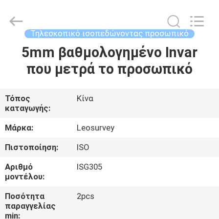
Leo
Survey
Instrument
Co.,Ltd.
All
Τηλεσκοπικό ισοπεδώνοντας προσωπικό
Rights
Reserved.
5mm βαθμολογημένο Invar
ΣΠΊΤΙ
που μετρά το προσωπικό
ΠΡΟΪΌΝΤΑ
Τόπος
Κίνα
καταγωγής:
ΠΕΡΊΠΟΥ
ΕΜΕΊΣ
Μάρκα:
Leosurvey
Πιστοποίηση:
ISO
ΓΎΡΟΣ
Αριθμό
ISG305
ΕΡΓΟΣΤΑΣΊΩΝ
μοντέλου:
Ποσότητα
2pcs
παραγγελίας
ΠΟΙΟΤΙΚΌΣ
min: