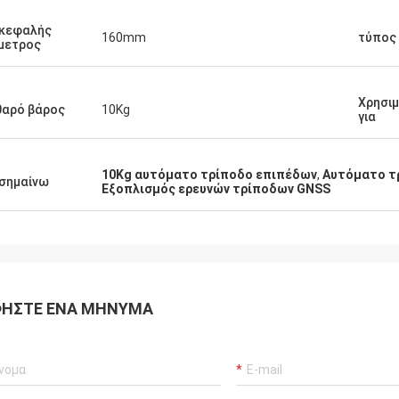
ικεφαλής
160mm
τύπος 
μετρος
Χρησι
θαρό βάρος
10Kg
για
10Kg αυτόματο τρίποδο επιπέδων
,
Αυτόματο τ
σημαίνω
Εξοπλισμός ερευνών τρίποδων GNSS
ΉΣΤΕ ΈΝΑ ΜΉΝΥΜΑ