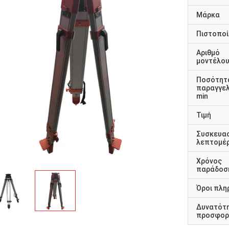
Μάρκα
Πιστοποί
Αριθμό
μοντέλο
Ποσότητ
παραγγελ
min
Τιμή
Συσκευα
λεπτομέρ
Χρόνος
παράδοσ
Όροι πλη
Δυνατότ
προσφορ