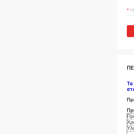
ΠΕ
Τα
στ
Πρ
Πρ
Πρ
Χρ
Υλ