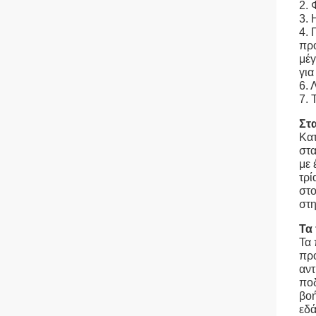
2. 
3. 
4. 
προ
μέγ
για
6.
7. 
Στ
Κατ
στα
με 
τρί
στο
στη
Τα
Τα 
προ
αντ
ποδ
βοή
εδά