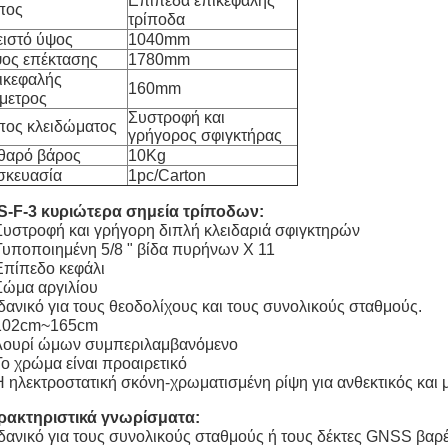
Επίπεδα επικεφαλής
πος
τρίποδα
ειστό ύψος
1040mm
ος επέκτασης
1780mm
ικεφαλής
160mm
άμετρος
Συστροφή και
πος κλειδώματος
γρήγορος σφιγκτήρας
θαρό βάρος
10Kg
σκευασία
1pc/Carton
S-F-3 κυριώτερα σημεία τρίποδων:
Συστροφή και γρήγορη διπλή κλειδαριά σφιγκτηρών
 Τυποποιημένη
5/8 " βίδα πυρήνων Χ 11
Επίπεδο κεφάλι
Σώμα αργιλίου
Ιδανικό για τους θεοδολίχους και τους συνολικούς σταθμούς.
102cm~165cm
 Λουρί ώμων συμπεριλαμβανόμενο
Το χρώμα είναι προαιρετικό
Η ηλεκτροστατική σκόνη-χρωματισμένη ρίψη για ανθεκτικός και 
ρακτηριστικά γνωρίσματα:
Ιδανικό για τους συνολικούς σταθμούς ή τους δέκτες GNSS βαρ