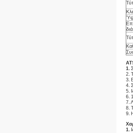
Τύ
Κλ
Ύψ
Επ
δι
Τύ
Κα
Συ
AT
1.
2.
3. 
4. 
5. 
6.
7.
8. 
9. 
Χα
1.