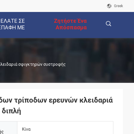
Greek
 ΕΛΆΤΕ ΣΕ
Ζητήστε Ένα
ΕΠΑΦΉ ΜΕ
Απόσπασμα
描
κλειδαριά σφιγκτηρών συστροφής
述
δων τρίποδων ερευνών κλειδαριά
 διπλή
Κίνα
ής