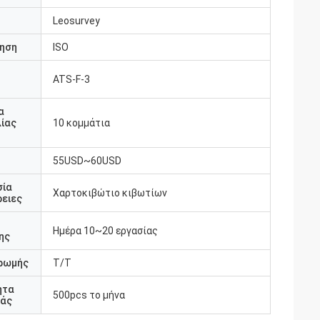
Leosurvey
ηση
ISO
ATS-F-3
υ
α
ίας
10 κομμάτια
55USD~60USD
σία
Χαρτοκιβώτιο κιβωτίων
ειες
Ημέρα 10~20 εργασίας
ης
ρωμής
T/T
ητα
500pcs το μήνα
άς