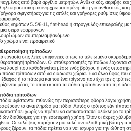
Φιαγμένος από βαρύ αργίλιο μετρητών. Ανθεκτικός, ακριβής και 
Η ηλεκτροστατική σκόνη-χρωματισμένη ρίψη για ανθεκτικός και 
Γρήγορα σφιγκτήρας-για τις απλές και γρήγορες ρυθμίσεις ύψου
αιρετικός
εθος νημάτων 5. 5/8-11, flat-head ή στρογγυλός-επικεφαλής με 
 μια σειρά εφαρμογών
 Λουρί ώμων συμπεριλαμβανόμενο
Το χρώμα είναι προαιρετικό
αθεροποίηση τρίποδων
ά εργασία στις λείες επιφάνειες όπως το τελειωμένο σκυρόδεμα
θεροποιητή τρίποδων. Οι σταθεροποιητές τρίποδων έρχονται σ
ένα λουρί που καθοδηγείται μέσω ενός βρόχου ή ενός υποστηρίγ
α πόδια τρίποδων από να διαδώσει χώρια. Ένα άλλο ύφος του σ
 έδαφος ή το πάτωμα και του ένα τρίγωνο που έχει τρεις τρύπε
ρίζονται μέσα, το οποίο κρατά τα πόδια τρίποδων από τη διάδο
 πόδια τρίποδων
πόδια υφίστανται πιθανώς την περισσότερη φθορά λόγω χρήση
σφέρουν τα αναπληρώσιμα πόδια. Αυτός ο τρόπος εάν τίποτα σ
ικαταστήσει χωρίς να πρέπει να αντικατασταθεί ολόκληρο το τ
ιών διαθέσιμες για την εσωτερική χρήση. Όταν οι άκρες χάλυβα
θεια. Οι καλύψεις παρέχουν μια καλή αντιολισθητική βάση για 
φους ξέρουν, τα πόδια πρέπει να είναι ισχυρά για την ώθηση 