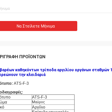
Να Στείλετε Μήνυμα
ΡΙΓΡΑΦΉ ΠΡΟΪΌΝΤΩΝ
 βαρέων καθηκόντων τρίποδα αργιλίου οργάνων σταθμών 1
ερεώνουν την κλειδαριά
ότυπο:
ATS-F-3
οδιαγραφές:
ότυπο
ATS-F-3
ώμα
Μαύρος
ικό
Αργίλιο