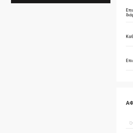
Επ
διά
Κα
Επι
ΑΦ