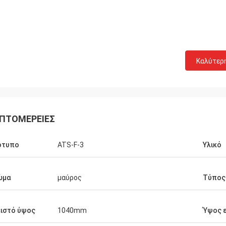
Καλύτερ
ΠΤΟΜΈΡΕΙΕΣ
ότυπο
ATS-F-3
Υλικό
ώμα
μαύρος
Τύπος
ιστό ύψος
1040mm
Ύψος 