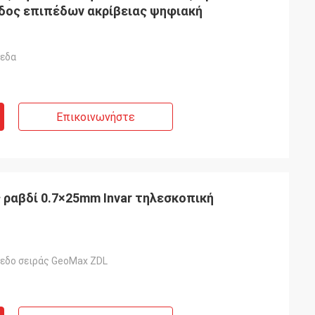
δος επιπέδων ακρίβειας ψηφιακή
εδα
Επικοινωνήστε
ραβδί 0.7×25mm Invar τηλεσκοπική
εδο σειράς GeoMax ZDL