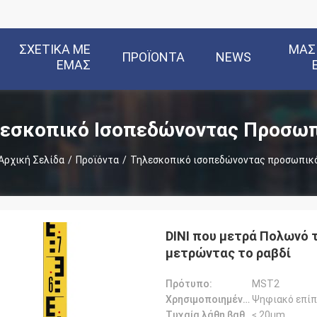
ΣΧΕΤΙΚΆ ΜΕ
ΜΑΣ
ΠΡΟΪΌΝΤΑ
NEWS
ΕΜΆΣ
εσκοπικό Ισοπεδώνοντας Προσω
Αρχική Σελίδα
/
Προϊόντα
/
Τηλεσκοπικό ισοπεδώνοντας προσωπικ
DINI που μετρά Πολωνό 
μετρώντας το ραβδί
Πρότυπο:
MST2
Χρησιμοποιημένος για:
Ψηφιακό επίπε
Τυχαία λάθη βαθμολόγησης::
≤ 20μm