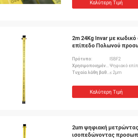
Καλύτερη Τιμή
2m 24Kg Invar με κωδικ
επίπεδο Πολωνού προσω
Πρότυπο:
ISBF2
Χρησιμοποιημένος για:
Ψηφιακό επίπε
Τυχαία λάθη βαθμολόγησης::
≤ 2μm
Καλύτερη Τιμή
2um ψηφιακή μετρώντας 
ισοπεδώνοντας προσωπ