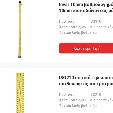
Invar 10mm βαθμολογημ
10mm ισοπεδώνοντας ρά
Πρότυπο:
ISG310
Χρησιμοποιημένος για:
Διαφορετικά 
Τυχαία λάθη βαθμολόγησης::
≤ 2μm
Καλύτερη Τιμή
ISG210 οπτικό τηλεσκοπ
επιθεωρητές που μετρο
Πρότυπο:
ISG210
Χρησιμοποιημένος για:
Διαφορετικά 
Τυχαία λάθη βαθμολόγησης::
≤ 2μm