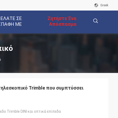
Greek
 ΕΛΆΤΕ ΣΕ
Ζητήστε Ένα
ΕΠΑΦΉ ΜΕ
Απόσπασμα
描
πικό
ό
述
τηλεσκοπικό Trimble που συμπτύσσει
δο Trimble DINI και οπτικά επίπεδα