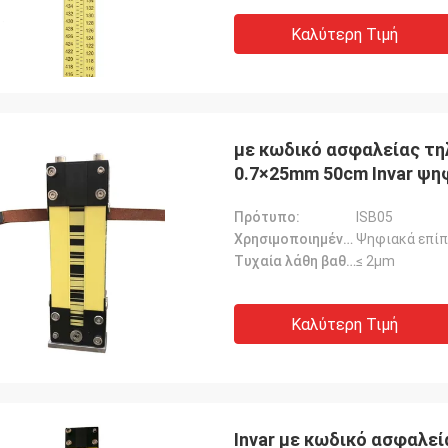
Καλύτερη Τιμή
με κωδικό ασφαλείας τ
0.7×25mm 50cm Invar ψη
Πρότυπο:
ISB05
Χρησιμοποιημένος για:
Ψηφιακά επίπ
Τυχαία λάθη βαθμολόγησης::
≤ 2μm
Καλύτερη Τιμή
Invar με κωδικό ασφαλε