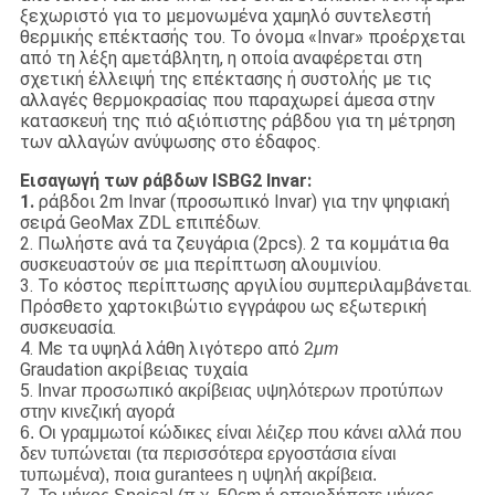
ξεχωριστό για το μεμονωμένα χαμηλό συντελεστή
θερμικής επέκτασής του. Το όνομα «Invar» προέρχεται
από τη λέξη αμετάβλητη, η οποία αναφέρεται στη
σχετική έλλειψή της επέκτασης ή συστολής με τις
αλλαγές θερμοκρασίας που παραχωρεί άμεσα στην
κατασκευή της πιό αξιόπιστης ράβδου για τη μέτρηση
των αλλαγών ανύψωσης στο έδαφος.
Εισαγωγή των ράβδων ISBG2 Invar:
1.
ράβδοι 2m Invar (προσωπικό Invar) για την ψηφιακή
σειρά GeoMax ZDL επιπέδων.
2. Πωλήστε ανά τα ζευγάρια (2pcs). 2 τα κομμάτια θα
συσκευαστούν σε μια περίπτωση αλουμινίου.
3. Το κόστος περίπτωσης αργιλίου συμπεριλαμβάνεται.
Πρόσθετο χαρτοκιβώτιο εγγράφου ως εξωτερική
συσκευασία.
4. Με τα υψηλά λάθη λιγότερο από
2
μm
Graudation ακρίβειας τυχαία
5.
Invar προσωπικό ακρίβειας υψηλότερων προτύπων
στην κινεζική αγορά
6. Οι γραμμωτοί κώδικες είναι λέιζερ που κάνει αλλά που
δεν τυπώνεται (τα περισσότερα εργοστάσια είναι
τυπωμένα), ποια gurantees η υψηλή ακρίβεια.