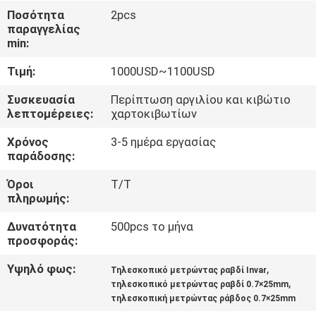
ΈΛΕΓΧΟΣ
Ποσότητα
2pcs
παραγγελίας
min:
ΜΑΣ
Τιμή:
1000USD~1100USD
ΕΛΆΤΕ
ΣΕ
Συσκευασία
Περίπτωση αργιλίου και κιβώτιο
λεπτομέρειες:
χαρτοκιβωτίων
ΕΠΑΦΉ
Χρόνος
3-5 ημέρα εργασίας
ΜΕ
παράδοσης:
Όροι
T/T
ΖΗΤΉΣΤΕ
πληρωμής:
ΈΝΑ
Δυνατότητα
500pcs το μήνα
ΑΠΌΣΠΑΣΜΑ
προσφοράς:
Υψηλό φως:
,
Τηλεσκοπικό μετρώντας ραβδί Invar
,
SITEMAP
τηλεσκοπικό μετρώντας ραβδί 0.7×25mm
τηλεσκοπική μετρώντας ράβδος 0.7×25mm