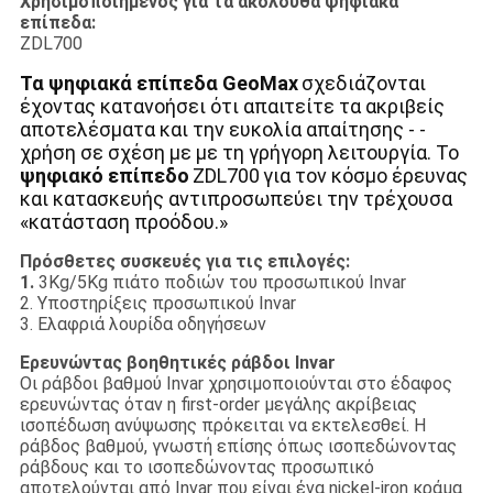
Χρησιμοποιημένος για τα ακόλουθα ψηφιακά
επίπεδα:
ZDL700
Τα ψηφιακά
επίπεδα
GeoMax
σχεδιάζονται
έχοντας κατανοήσει ότι
απαιτείτε
τα ακριβείς
αποτελέσματα και
την ευκολία απαίτησης - -
χρήση σε σχέση με με τη γρήγορη
λειτουργία
. Το
ψηφιακό
επίπεδο
ZDL700
για τον κόσμο έρευνας
και
κατασκευής
αντιπροσωπεύει
την τρέχουσα
«κατάσταση προόδου.»
Πρόσθετες συσκευές για τις επιλογές:
1.
3Kg/5Kg πιάτο ποδιών του προσωπικού Invar
2. Υποστηρίξεις προσωπικού Invar
3. Ελαφριά λουρίδα οδηγήσεων
Ερευνώντας βοηθητικές ράβδοι Invar
Οι ράβδοι βαθμού Invar χρησιμοποιούνται στο έδαφος
ερευνώντας όταν η first-order μεγάλης ακρίβειας
ισοπέδωση ανύψωσης πρόκειται να εκτελεσθεί. Η
ράβδος βαθμού, γνωστή επίσης όπως ισοπεδώνοντας
ράβδους και το ισοπεδώνοντας προσωπικό
αποτελούνται από Invar που είναι ένα nickel-iron κράμα