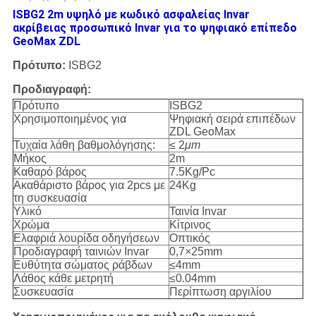
ISBG2 2m υψηλό με κωδικό ασφαλείας Invar
ακρίβειας προσωπικό Invar για το ψηφιακό επίπεδο
GeoMax ZDL
Πρότυπο:
ISBG2
Προδιαγραφή:
Πρότυπο
ISBG2
Χρησιμοποιημένος για
Ψηφιακή σειρά επιπέδων
ZDL GeoMax
Τυχαία λάθη βαθμολόγησης:
≤ 2
μm
Μήκος
2m
Καθαρό βάρος
7.5Kg/Pc
Ακαθάριστο βάρος για 2pcs με
24Kg
τη συσκευασία
Υλικό
Ταινία Invar
Χρώμα
Κίτρινος
Ελαφριά λουρίδα οδηγήσεων
Οπτικός
Προδιαγραφή ταινιών Invar
0,7
×
25mm
Ευθύτητα σώματος ράβδων
≤4mm
Λάθος κάθε μετρητή
≤0.04mm
Συσκευασία
Περίπτωση αργιλίου