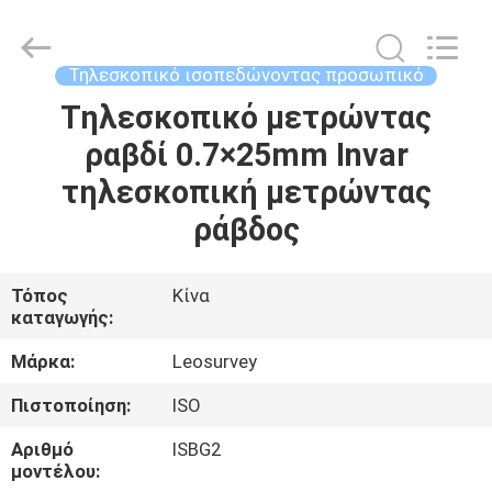
Leo
Survey
Instrument
Co.,Ltd.
All
Τηλεσκοπικό ισοπεδώνοντας προσωπικό
Rights
Reserved.
Τηλεσκοπικό μετρώντας
ΣΠΊΤΙ
ραβδί 0.7×25mm Invar
ΠΡΟΪΌΝΤΑ
τηλεσκοπική μετρώντας
ράβδος
ΠΕΡΊΠΟΥ
ΕΜΕΊΣ
Τόπος
Κίνα
καταγωγής:
ΓΎΡΟΣ
Μάρκα:
Leosurvey
ΕΡΓΟΣΤΑΣΊΩΝ
Πιστοποίηση:
ISO
Αριθμό
ISBG2
ΠΟΙΟΤΙΚΌΣ
μοντέλου: