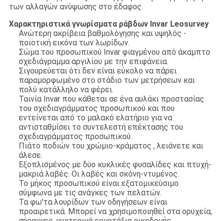
των αλλαγών ανύψωσης στο έδαφος.
Χαρακτηριστικά γνωρίσματα ράβδων Invar Leosurvey
Ανώτερη ακρίβεια βαθμολόγησης και υψηλός -
ποιοτική εικόνα των λωρίδων.
Σώμα του προσωπικού Invar φιαγμένου από άκαμπτο
σχεδιάγραμμα αργιλίου με την επιφάνεια.
Σιγουρεύεται ότι δεν είναι εύκολο να πάρει
παραμορφωμένο στο στάδιο των μετρήσεων και
πολύ κατάλληλο να φέρει.
Ταινία Invar που κάθεται σε ένα αυλάκι προστασίας
του σχεδιαγράμματος προσωπικού και που
εντείνεται από το μαλακό ελατήριο για να
αντισταθμίσει το συντελεστή επέκτασης του
σχεδιαγράμματος προσωπικού.
Πιάτο ποδιών του χρώμιο-κράματος , λειάνετε και
άλεσε.
Εξοπλισμένος με δύο κυκλικές φυσαλίδες και πτυχή-
μακριά λαβές. Οι λαβές και σκόνη-ντυμένος.
Το μήκος προσωπικού είναι εξατομικεύσιμο
σύμφωνα με τις ανάγκες των πελατών.
Τα φω'τα λουρίδων των οδηγήσεων είναι
προαιρετικά. Μπορεί να χρησιμοποιηθεί στα ορυχεία,
σήραγγες, νυχτερινά εργοτάξια οικοδομής.