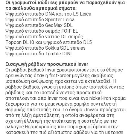
Οι γραμμωτοί κώδικες μπορούν να παρασχεθούν για
τα ακόλουθα εμπορικά σήματα:
Ψηφιακό επίπεδο DNA και του LS Leica
Ψηφιακό επίπεδο Sprinter Leica
Ψηφιακό επίπεδο GeoMax SDL
Ψηφιακό επίπεδο σειράς FOIF EL
Ψηφιακό επίπεδο νότιας DL σειράς
Topcon DL10 και ψηφιακό επίπεδο DL5
Ψηφιακό επίπεδο Sokkia SDL sereies
Ψηφιακό επίπεδο Trimble DINI
Εισαγωγή ράβδων προσωπικού Invar
Οι ράβδοι βαθμού Invar χρησιμοποιούνται στο έδαφος
ερευνώντας όταν η first-order μεγάλης ακρίβειας
ισοπέδωση ανύψωσης πρόκειται να εκτελεσθεί. Η
ράβδος βαθμού, γνωστή επίσης όπως ισοπεδώνοντας
ράβδους και το ισοπεδώνοντας προσωπικό
αποτελούνται από Invar που είναι ένα nickel-iron κράμα
ξεχωριστό για το μεμονωμένα χαμηλό συντελεστή
θερμικής επέκτασής του. Το όνομα «Invar» προέρχεται
από τη λέξη αμετάβλητη, η οποία αναφέρεται στη
σχετική έλλειψή της επέκτασης ή συστολής με τις
αλλαγές θερμοκρασίας που παραχωρεί άμεσα στην
κατασκευή της πιό αξιόπιστης ράβδου για τη μέτρηση