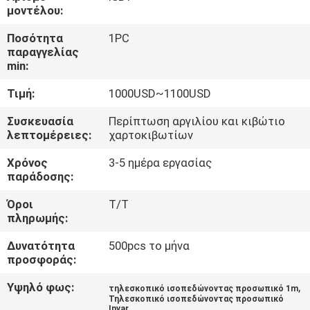
ΈΛΕΓΧΟΣ
μοντέλου:
Ποσότητα
1PC
ΜΑΣ
παραγγελίας
min:
ΕΛΆΤΕ
Τιμή:
1000USD~1100USD
ΣΕ
ΕΠΑΦΉ
Συσκευασία
Περίπτωση αργιλίου και κιβώτιο
λεπτομέρειες:
χαρτοκιβωτίων
ΜΕ
Χρόνος
3-5 ημέρα εργασίας
παράδοσης:
ΖΗΤΉΣΤΕ
Όροι
T/T
ΈΝΑ
πληρωμής:
ΑΠΌΣΠΑΣΜΑ
Δυνατότητα
500pcs το μήνα
προσφοράς:
SITEMAP
Υψηλό φως:
,
τηλεσκοπικό ισοπεδώνοντας προσωπικό 1m
Τηλεσκοπικό ισοπεδώνοντας προσωπικό
Invar