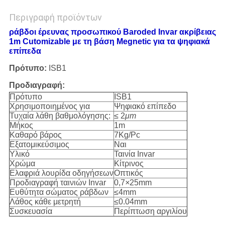
Περιγραφή προϊόντων
ράβδοι έρευνας προσωπικού Baroded Invar ακρίβειας
1m Cutomizable με τη βάση Megnetic για τα ψηφιακά
επίπεδα
Πρότυπο:
ISB1
Προδιαγραφή:
Πρότυπο
ISB1
Χρησιμοποιημένος για
Ψηφιακό επίπεδο
Τυχαία λάθη βαθμολόγησης:
≤ 2
μm
Μήκος
1m
Καθαρό βάρος
7Kg/Pc
Εξατομικεύσιμος
Ναι
Υλικό
Ταινία Invar
Χρώμα
Κίτρινος
Ελαφριά λουρίδα οδηγήσεων
Οπτικός
Προδιαγραφή ταινιών Invar
0,7
×
25mm
Ευθύτητα σώματος ράβδων
≤4mm
Λάθος κάθε μετρητή
≤0.04mm
Συσκευασία
Περίπτωση αργιλίου