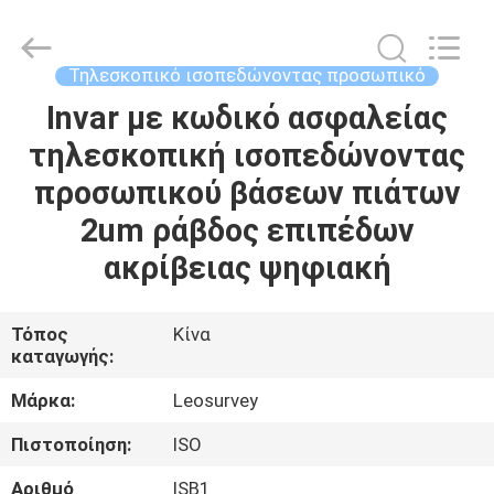
Leo
Survey
Instrument
Co.,Ltd.
All
Τηλεσκοπικό ισοπεδώνοντας προσωπικό
Rights
Reserved.
Invar με κωδικό ασφαλείας
ΣΠΊΤΙ
τηλεσκοπική ισοπεδώνοντας
ΠΡΟΪΌΝΤΑ
προσωπικού βάσεων πιάτων
2um ράβδος επιπέδων
ΠΕΡΊΠΟΥ
ακρίβειας ψηφιακή
ΕΜΕΊΣ
Τόπος
Κίνα
καταγωγής:
ΓΎΡΟΣ
ΕΡΓΟΣΤΑΣΊΩΝ
Μάρκα:
Leosurvey
Πιστοποίηση:
ISO
ΠΟΙΟΤΙΚΌΣ
Αριθμό
ISB1