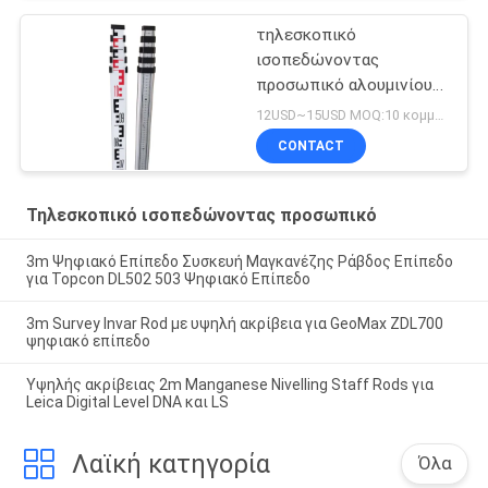
τηλεσκοπικό
ισοπεδώνοντας
προσωπικό αλουμινίου
5m
12USD~15USD MOQ:10 κομμάτια
CONTACT
Τηλεσκοπικό ισοπεδώνοντας προσωπικό
3m Ψηφιακό Επίπεδο Συσκευή Μαγκανέζης Ράβδος Επίπεδο
για Topcon DL502 503 Ψηφιακό Επίπεδο
3m Survey Invar Rod με υψηλή ακρίβεια για GeoMax ZDL700
ψηφιακό επίπεδο
Υψηλής ακρίβειας 2m Manganese Nivelling Staff Rods για
Leica Digital Level DNA και LS
Λαϊκή κατηγορία
Όλα