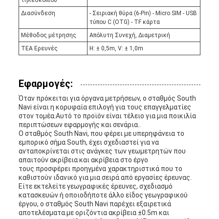
Διασύνδεση
- Σειριακή θύρα (6-Pin) - Micro SIM - USB
τύπου C (OTG) - TF κάρτα
Μέθοδος μέτρησης
Απόλυτη Συνεχή, Διαμετρική
ΤΕΑ Ερευνές
H: ± 0,5m, V: ± 1,0m
Εφαρμογές:
Όταν πρόκειται για όργανα μετρήσεων, ο σταθμός South
Navi είναι η κορυφαία επιλογή για τους επαγγελματίες
στον τομέα.Αυτό το προϊόν είναι τέλειο για μια ποικιλία
περιπτώσεων εφαρμογής και σενάρια..
Ο σταθμός South Navi, που φέρει με υπερηφάνεια το
εμπορικό σήμα South, έχει σχεδιαστεί για να
ανταποκρίνεται στις ανάγκες των γεωμετρητών που
απαιτούν ακρίβεια και ακρίβεια στο έργο
τους.προσφέρει προηγμένα χαρακτηριστικά που το
καθιστούν ιδανικό για μια σειρά από εργασίες έρευνας.
Είτε εκτελείτε γεωγραφικές έρευνες, σχεδιασμό
κατασκευών ή οποιοδήποτε άλλο είδος γεωγραφικού
έργου, ο σταθμός South Navi παρέχει εξαιρετικά
αποτελέσματα.με οριζόντια ακρίβεια ±0.5m και