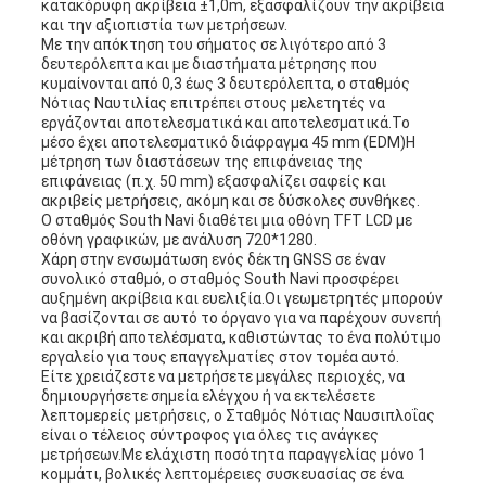
κατακόρυφη ακρίβεια ±1,0m, εξασφαλίζουν την ακρίβεια
και την αξιοπιστία των μετρήσεων.
Με την απόκτηση του σήματος σε λιγότερο από 3
δευτερόλεπτα και με διαστήματα μέτρησης που
κυμαίνονται από 0,3 έως 3 δευτερόλεπτα, ο σταθμός
Νότιας Ναυτιλίας επιτρέπει στους μελετητές να
εργάζονται αποτελεσματικά και αποτελεσματικά.Το
μέσο έχει αποτελεσματικό διάφραγμα 45 mm (EDM)Η
μέτρηση των διαστάσεων της επιφάνειας της
επιφάνειας (π.χ. 50 mm) εξασφαλίζει σαφείς και
ακριβείς μετρήσεις, ακόμη και σε δύσκολες συνθήκες.
Ο σταθμός South Navi διαθέτει μια οθόνη TFT LCD με
οθόνη γραφικών, με ανάλυση 720*1280.
Χάρη στην ενσωμάτωση ενός δέκτη GNSS σε έναν
συνολικό σταθμό, ο σταθμός South Navi προσφέρει
αυξημένη ακρίβεια και ευελιξία.Οι γεωμετρητές μπορούν
να βασίζονται σε αυτό το όργανο για να παρέχουν συνεπή
και ακριβή αποτελέσματα, καθιστώντας το ένα πολύτιμο
εργαλείο για τους επαγγελματίες στον τομέα αυτό.
Είτε χρειάζεστε να μετρήσετε μεγάλες περιοχές, να
δημιουργήσετε σημεία ελέγχου ή να εκτελέσετε
λεπτομερείς μετρήσεις, ο Σταθμός Νότιας Ναυσιπλοΐας
είναι ο τέλειος σύντροφος για όλες τις ανάγκες
μετρήσεων.Με ελάχιστη ποσότητα παραγγελίας μόνο 1
κομμάτι, βολικές λεπτομέρειες συσκευασίας σε ένα