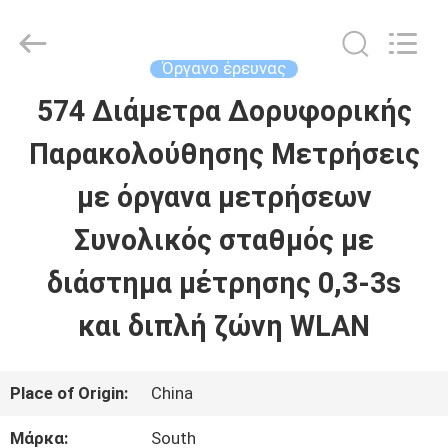
2026
Leo
Survey
Instrument
Όργανο έρευνας
Co.,Ltd.
All
574 Διάμετρα Δορυφορικής
ΣΠΊΤΙ
Rights
Reserved.
Παρακολούθησης Μετρήσεις
ΠΡΟΪΌΝΤΑ
με όργανα μετρήσεων
Συνολικός σταθμός με
ΠΕΡΊΠΟΥ
διάστημα μέτρησης 0,3-3s
ΕΜΕΊΣ
και διπλή ζώνη WLAN
ΓΎΡΟΣ
Place of Origin:
China
ΕΡΓΟΣΤΑΣΊΩΝ
Μάρκα:
South