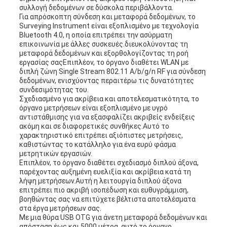
συλλογή δεδομένων σε δύσκολα περιβάλλοντα.
Για απρόσκοπτη σύνδεση και μεταφορά δεδομένων, το
Surveying Instrument είναι εξοπλισμένο με τεχνολογία
Bluetooth 4.0, η οποία επιτρέπει την ασύρματη
επικοινωνία με άλλες συσκευές.διευκολύνοντας τη
μεταφορά δεδομένων και εξορθολογίζοντας τη ροή
εργασίας σαςΕπιπλέον, το όργανο διαθέτει WLAN με
διπλή ζώνη Single Stream 802.11 A/b/g/n RF για σύνδεση
δεδομένων, ενισχύοντας περαιτέρω τις δυνατότητες
συνδεσιμότητας του.
Σχεδιασμένο για ακρίβεια και αποτελεσματικότητα, το
όργανο μετρήσεων είναι εξοπλισμένο με υγρό
αντιστάθμισης για να εξασφαλίζει ακριβείς ενδείξεις
ακόμη και σε διαφορετικές συνθήκες.Αυτό το
χαρακτηριστικό επιτρέπει αξιόπιστες μετρήσεις,
καθιστώντας το κατάλληλο για ένα ευρύ φάσμα
μετρητικών εργασιών.
Επιπλέον, το όργανο διαθέτει σχεδιασμό διπλού άξονα,
παρέχοντας αυξημένη ευελιξία και ακρίβεια κατά τη
λήψη μετρήσεων.Αυτή η λειτουργία διπλού άξονα
επιτρέπει πιο ακριβή ισοπέδωση και ευθυγράμμιση,
βοηθώντας σας να επιτύχετε βέλτιστα αποτελέσματα
στα έργα μετρήσεων σας.
Με μια θύρα USB OTG για άνετη μεταφορά δεδομένων και
απόσταση έως και 5000 μέτρα, αυτό το όργανο