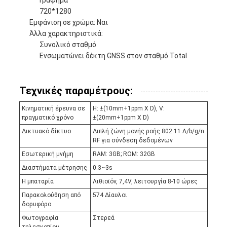
720*1280
Εμφάνιση σε χρώμα: Ναι
Άλλα χαρακτηριστικά:
Συνολικό σταθμό
Ενσωματώνει δέκτη GNSS στον σταθμό Total
Τεχνικές παραμέτρους:
Κινηματική έρευνα σε
H: ±(10mm+1ppm X D), V:
πραγματικό χρόνο
±(20mm+1ppm X D)
Δικτυακό δίκτυο
Διπλή ζώνη μονής ροής 802.11 A/b/g/n
RF για σύνδεση δεδομένων
Εσωτερική μνήμη
RAM: 3GB; ROM: 32GB
Διαστήματα μέτρησης
0.3~3s
Η μπαταρία
Λιθιοϊόν, 7,4V, λειτουργία 8-10 ώρες
Παρακολούθηση από
574 Δίαυλοι
δορυφόρο
Φωτογραφία
Στερεά
τηλεσκοπίου