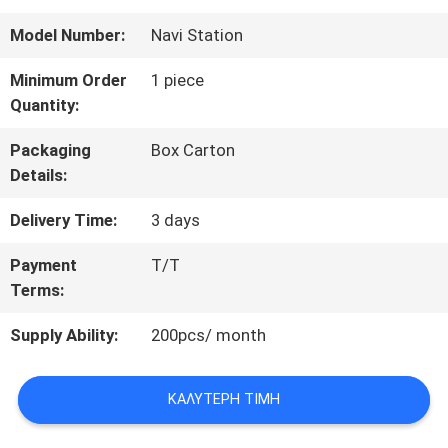
ΠΟΙΟΤΙΚΌΣ
Model Number:
Navi Station
ΈΛΕΓΧΟΣ
Minimum Order
1 piece
Quantity:
ΜΑΣ
Packaging
Box Carton
Details:
ΕΛΆΤΕ
Delivery Time:
3 days
ΣΕ
Payment
T/T
ΕΠΑΦΉ
Terms:
ΜΕ
Supply Ability:
200pcs/ month
ΖΗΤΉΣΤΕ
ΚΑΛΎΤΕΡΗ ΤΙΜΉ
ΈΝΑ