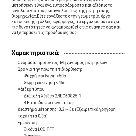
μετρήσεων είναι ένα ευπροσάρμοστο και αξιόπιστο
εργαλείο για τους επαγγελματίες της μετρητικής
βιομηχανίας.Είτε εργάζεστε στην γεωμετρία, έργα
κατασκευής ή άλλες εφαρμογές, το εργαλείο αυτό έχει
τις δυνατότητες να ανταποκριθεί στις ανάγκες σας και
να ξεπεράσει τις προσδοκίες σας.
Χαρακτηριστικά:
Ονομασία προϊόντος: Μηχανισμός μετρήσεων
Ώρα για την πρώτη επιδιόρθωση:
Ψυχρή εκκίνηση <50s
Θερμή εκκίνηση <45s
Λάιζερ τύπου:
Διάταξη λέιζερ 2/IEC60825-1
4 Επίπεδο φωτεινότητας
Διαστήμα μέτρησης: 0,3 ~ 3s (Εξαιρετικά γρήγορη
ταχύτητα 0,3s)
Εμφάνιση:
Εικόνα LCD TFT
Γράφημα