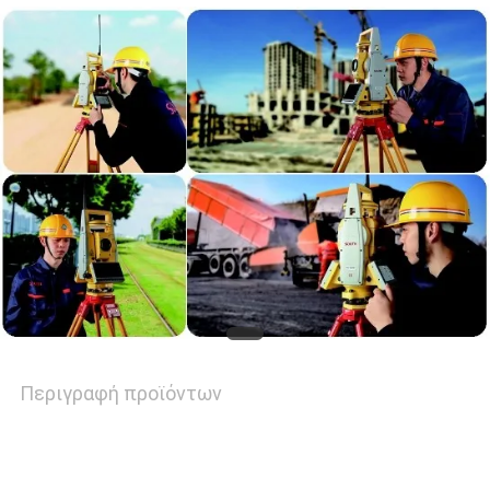
ΑΠΌΣΠΑΣΜΑ
SITEMAP
PRIVACY
POLICY
Περιγραφή προϊόντων