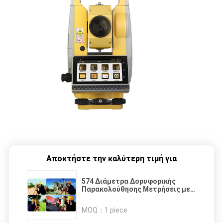
Αποκτήστε την καλύτερη τιμή για
574 Διάμετρα Δορυφορικής
Παρακολούθησης Μετρήσεις με
όργανα μετρήσεων Συνολικός
σταθμός με διάστημα μέτρησης
MOQ：
1 piece
0,3-3s και διπλή ζώνη WLAN