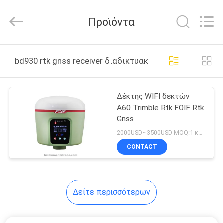
Leo
Survey
Instrument
Προϊόντα
Co.,Ltd.
All
Rights
Reserved.
ΣΠΊΤΙ
bd930 rtk gnss receiver διαδικτυακή κατασκευή
ΠΡΟΪΌΝΤΑ
Δέκτης WIFI δεκτών
A60 Trimble Rtk FOIF Rtk
ΠΕΡΊΠΟΥ
Gnss
ΕΜΕΊΣ
2000USD~3500USD MOQ:1 κομμάτι
CONTACT
ΓΎΡΟΣ
ΕΡΓΟΣΤΑΣΊΩΝ
Δείτε περισσότερων
ΠΟΙΟΤΙΚΌΣ