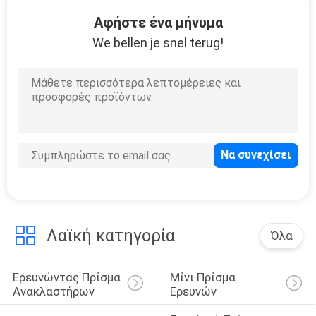
ΈΛΕΓΧΟΣ
Αφήστε ένα μήνυμα
We bellen je snel terug!
ΜΑΣ
ΕΛΆΤΕ
ΣΕ
ΕΠΑΦΉ
ΜΕ
ΖΗΤΉΣΤΕ
ΈΝΑ
Λαϊκή κατηγορία
Όλα
ΑΠΌΣΠΑΣΜΑ
Ερευνώντας Πρίσμα 
Μίνι Πρίσμα 
SITEMAP
Ανακλαστήρων
Ερευνών