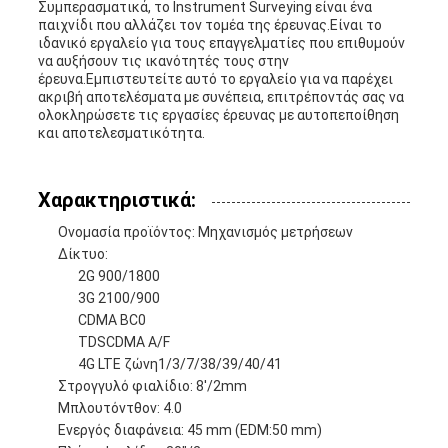
Συμπερασματικά, το Instrument Surveying είναι ένα
παιχνίδι που αλλάζει τον τομέα της έρευνας.Είναι το
ιδανικό εργαλείο για τους επαγγελματίες που επιθυμούν
να αυξήσουν τις ικανότητές τους στην
έρευνα.Εμπιστευτείτε αυτό το εργαλείο για να παρέχει
ακριβή αποτελέσματα με συνέπεια, επιτρέποντάς σας να
ολοκληρώσετε τις εργασίες έρευνας με αυτοπεποίθηση
και αποτελεσματικότητα.
Χαρακτηριστικά:
Ονομασία προϊόντος: Μηχανισμός μετρήσεων
Δίκτυο:
2G 900/1800
3G 2100/900
CDMA BC0
TDSCDMA A/F
4G LTE ζώνη1/3/7/38/39/40/41
Στρογγυλό φιαλίδιο: 8'/2mm
Μπλουτόντθον: 4.0
Ενεργός διαφάνεια: 45 mm (EDM:50 mm)