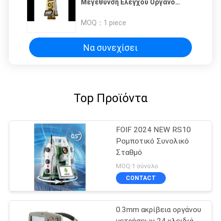
Μεγέθυνση Ελέγχου Όργανο
Συνολικό Σταθμό με 574 Κανάλια
Δορυφορική Παρακολούθηση και
MOQ：
1 piece
επεξεργαστής MT6753
Να συνεχίσει
Top Προϊόντα
FOIF 2024 NEW RS10
Ρομποτικό Συνολικό
Σταθμό
MOQ:1 σύνολο
CONTACT
0.3mm ακρίβεια οργάνου