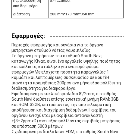
Παρακολούθηση
574 Δίαυλοι
από δορυφόρο
Διάσταση
200 mm*170 mm*350 mm
Εφαρμογές:
Περιοχές εφαρμογής και σενάρια για το όργανο
μετρήσεων σταθμού νότιας ναυσιπλοΐας:
Το όργανο μετρήσεων του σταθμού South Navi,
καταγωγής Κίνας, είναι ένα εργαλείο υψηλής ποιότητας
και ευέλικτο, κατάλληλο για ένα ευρύ φάσμα
εφαρμογών.Με ελάχιστη ποσότητα παραγγελίας 1
κομμάτι και λεπτομέρειες συσκευασίας σε κουτίΗ
ικανότητα προμήθειας 200pcs ανά μήνα εξασφαλίζει τη
διαθεσιμότητα για διάφορα έργα.
Εφοδιασμένο με κυκλικό φιαλίδιο 8'/2mm, ο σταθμός
South Navi διαθέτει επίσης εσωτερική μνήμη RAM: 3GB
και ROM: 32GB, επιτρέποντας την αποτελεσματική
αποθήκευση και διαχείριση δεδομένων.Η ακρίβεια του
οργάνου ενισχύεται με ακρίβεια αντανακλαστή
±(3+2ppmxD) mm, εξασφαλίζοντας ακριβείς μετρήσεις
σε απόσταση 5000 μέτρων.
Σχεδιασμένο με διπλό laser EDM, ο σταθμός South Navi