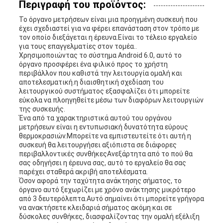
Περιγραφή του προϊόντος:
Το όργανο μετρήσεων είναι μια προηγμένη συσκευή που
έχει σχεδιαστεί για να φέρει επανάσταση στον τρόπο με
τον οποίο διεξάγεται η έρευνα.Είναι το τέλειο εργαλείο
για τους επαγγελματίες στον τομέα..
Χρησιμοποιώντας το σύστημα Android 6.0, αυτό το
όργανο προσφέρει ένα φιλικό προς το χρήστη
περιβάλλον που καθιστά την λειτουργία ομαλή και
αποτελεσματική.η διαισθητική σχεδίαση του
λειτουργικού συστήματος εξασφαλίζει ότι μπορείτε
εύκολα να πλοηγηθείτε μέσω των διαφόρων λειτουργιών
της συσκευής.
Ένα από τα χαρακτηριστικά αυτού του οργάνου
μετρήσεων είναι η εντυπωσιακή δυνατότητα εύρους
θερμοκρασιών.Μπορείτε να εμπιστευτείτε ότι αυτή η
συσκευή θα λειτουργήσει αξιόπιστα σε διάφορες
περιβαλλοντικές συνθήκεςΑνεξάρτητα από το πού θα
σας οδηγήσει η έρευνα σας, αυτό το εργαλείο θα σας
παρέχει σταθερά ακριβή αποτελέσματα.
Όσον αφορά την ταχύτητα ανάκτησης σήματος, το
όργανο αυτό ξεχωρίζει με χρόνο ανάκτησης μικρότερο
από 3 δευτερόλεπτα.Αυτό σημαίνει ότι μπορείτε γρήγορα
να ανακτήσετε κλειδαριά σήματος ακόμη και σε
δύσκολες συνθήκες, διασφαλίζοντας την ομαλή εξέλιξη