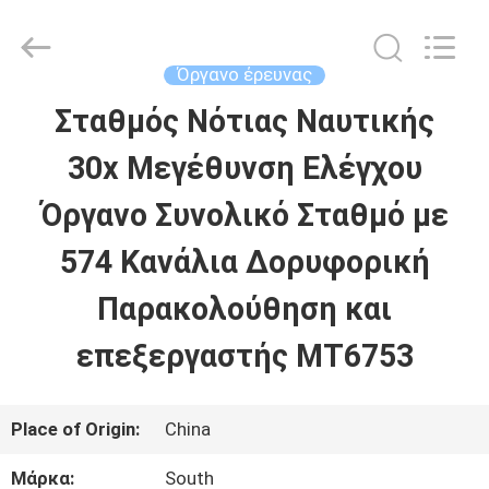
2026
Leo
Survey
Instrument
Όργανο έρευνας
Co.,Ltd.
All
Σταθμός Νότιας Ναυτικής
ΣΠΊΤΙ
Rights
Reserved.
30x Μεγέθυνση Ελέγχου
ΠΡΟΪΌΝΤΑ
Όργανο Συνολικό Σταθμό με
574 Κανάλια Δορυφορική
ΠΕΡΊΠΟΥ
Παρακολούθηση και
ΕΜΕΊΣ
επεξεργαστής MT6753
ΓΎΡΟΣ
Place of Origin:
China
ΕΡΓΟΣΤΑΣΊΩΝ
Μάρκα:
South