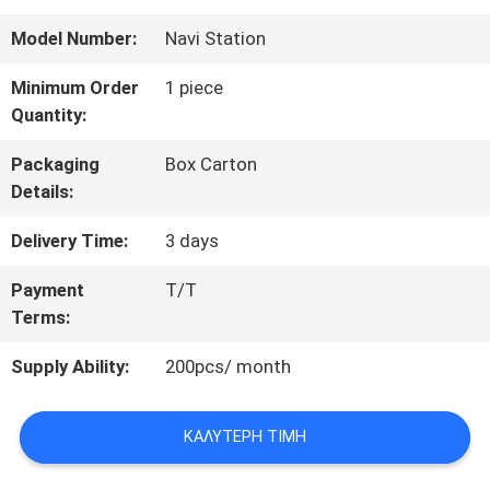
ΠΟΙΟΤΙΚΌΣ
Model Number:
Navi Station
ΈΛΕΓΧΟΣ
Minimum Order
1 piece
Quantity:
ΜΑΣ
Packaging
Box Carton
Details:
ΕΛΆΤΕ
Delivery Time:
3 days
ΣΕ
Payment
T/T
ΕΠΑΦΉ
Terms:
ΜΕ
Supply Ability:
200pcs/ month
ΖΗΤΉΣΤΕ
ΚΑΛΎΤΕΡΗ ΤΙΜΉ
ΈΝΑ