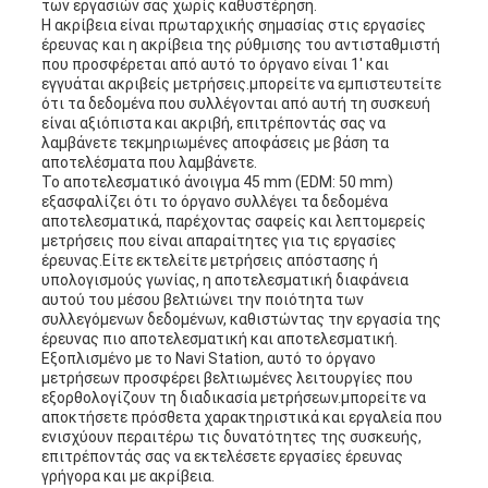
των εργασιών σας χωρίς καθυστέρηση.
Η ακρίβεια είναι πρωταρχικής σημασίας στις εργασίες
έρευνας και η ακρίβεια της ρύθμισης του αντισταθμιστή
που προσφέρεται από αυτό το όργανο είναι 1' και
εγγυάται ακριβείς μετρήσεις.μπορείτε να εμπιστευτείτε
ότι τα δεδομένα που συλλέγονται από αυτή τη συσκευή
είναι αξιόπιστα και ακριβή, επιτρέποντάς σας να
λαμβάνετε τεκμηριωμένες αποφάσεις με βάση τα
αποτελέσματα που λαμβάνετε.
Το αποτελεσματικό άνοιγμα 45 mm (EDM: 50 mm)
εξασφαλίζει ότι το όργανο συλλέγει τα δεδομένα
αποτελεσματικά, παρέχοντας σαφείς και λεπτομερείς
μετρήσεις που είναι απαραίτητες για τις εργασίες
έρευνας.Είτε εκτελείτε μετρήσεις απόστασης ή
υπολογισμούς γωνίας, η αποτελεσματική διαφάνεια
αυτού του μέσου βελτιώνει την ποιότητα των
συλλεγόμενων δεδομένων, καθιστώντας την εργασία της
έρευνας πιο αποτελεσματική και αποτελεσματική.
Εξοπλισμένο με το Navi Station, αυτό το όργανο
μετρήσεων προσφέρει βελτιωμένες λειτουργίες που
εξορθολογίζουν τη διαδικασία μετρήσεων.μπορείτε να
αποκτήσετε πρόσθετα χαρακτηριστικά και εργαλεία που
ενισχύουν περαιτέρω τις δυνατότητες της συσκευής,
επιτρέποντάς σας να εκτελέσετε εργασίες έρευνας
γρήγορα και με ακρίβεια.