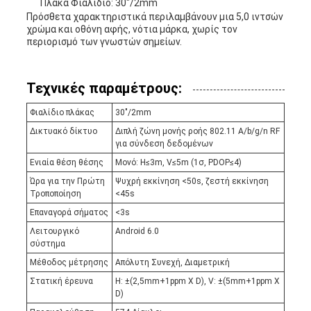
Πλάκα Φιαλίδιο: 30"/2mm
Πρόσθετα χαρακτηριστικά περιλαμβάνουν μια 5,0 ιντσών
χρώμα και οθόνη αφής, νότια μάρκα, χωρίς τον
περιορισμό των γνωστών σημείων.
Τεχνικές παραμέτρους:
Φιαλίδιο πλάκας
30"/2mm
Δικτυακό δίκτυο
Διπλή ζώνη μονής ροής 802.11 A/b/g/n RF
για σύνδεση δεδομένων
Ενιαία θέση θέσης
Μονό: H≤3m, V≤5m (1σ, PDOP≤4)
Ώρα για την Πρώτη
Ψυχρή εκκίνηση <50s, ζεστή εκκίνηση
Τροποποίηση
<45s
Επαναγορά σήματος
<3s
Λειτουργικό
Android 6.0
σύστημα
Μέθοδος μέτρησης
Απόλυτη Συνεχή, Διαμετρική
Στατική έρευνα
H: ±(2,5mm+1ppm X D), V: ±(5mm+1ppm X
D)