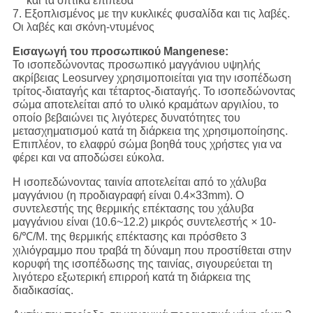
και τα οπτικά επίπεδα
7. Εξοπλισμένος με την κυκλικές φυσαλίδα και τις λαβές.
Οι λαβές και σκόνη-ντυμένος
Εισαγωγή του προσωπικού Mangenese:
Το ισοπεδώνοντας προσωπικό μαγγάνιου υψηλής
ακρίβειας Leosurvey χρησιμοποιείται για την ισοπέδωση
τρίτος-διαταγής και τέταρτος-διαταγής. Το ισοπεδώνοντας
σώμα αποτελείται από το υλικό κραμάτων αργιλίου, το
οποίο βεβαιώνει τις λιγότερες δυνατότητες του
μετασχηματισμού κατά τη διάρκεια της χρησιμοποίησης.
Επιπλέον, το ελαφρύ σώμα βοηθά τους χρήστες για να
φέρει και να αποδώσει εύκολα.
Η ισοπεδώνοντας ταινία αποτελείται από το χάλυβα
μαγγάνιου (η προδιαγραφή είναι 0.4×33mm). Ο
συντελεστής της θερμικής επέκτασης του χάλυβα
μαγγάνιου είναι (10.6~12.2) μικρός συντελεστής
×
10-
6/℃/M. της θερμικής επέκτασης και πρόσθετο 3
χιλιόγραμμο που τραβά τη δύναμη που προστίθεται στην
κορυφή της ισοπέδωσης της ταινίας, σιγουρεύεται τη
λιγότερο εξωτερική επιρροή κατά τη διάρκεια της
διαδικασίας.