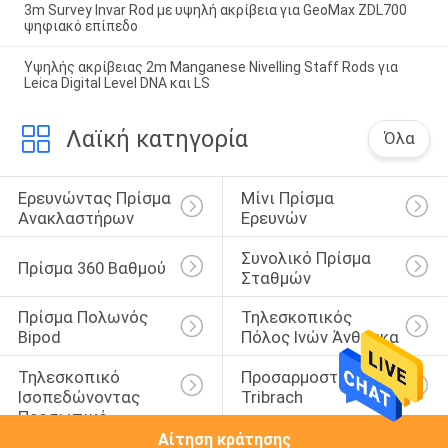
3m Survey Invar Rod με υψηλή ακρίβεια για GeoMax ZDL700
ψηφιακό επίπεδο
Υψηλής ακρίβειας 2m Manganese Nivelling Staff Rods για
Leica Digital Level DNA και LS
Λαϊκή κατηγορία
Όλα
Ερευνώντας Πρίσμα 
Μίνι Πρίσμα 
Ανακλαστήρων
Ερευνών
Συνολικό Πρίσμα 
Πρίσμα 360 Βαθμού
Σταθμών
Πρίσμα Πολωνός 
Τηλεσκοπικός 
Bipod
Πόλος Ινών Άνθρακα
Τηλεσκοπικό 
Προσαρμοστής 
Ισοπεδώνοντας 
Tribrach
Προσωπικό
Αίτηση κράτησης