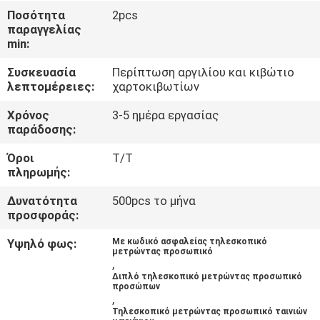
ΈΛΕΓΧΟΣ
Ποσότητα
2pcs
παραγγελίας
min:
ΜΑΣ
Συσκευασία
Περίπτωση αργιλίου και κιβώτιο
ΕΛΆΤΕ
λεπτομέρειες:
χαρτοκιβωτίων
ΣΕ
Χρόνος
3-5 ημέρα εργασίας
ΕΠΑΦΉ
παράδοσης:
ΜΕ
Όροι
T/T
πληρωμής:
ΖΗΤΉΣΤΕ
Δυνατότητα
500pcs το μήνα
προσφοράς:
ΈΝΑ
ΑΠΌΣΠΑΣΜΑ
Υψηλό φως:
Με κωδικό ασφαλείας τηλεσκοπικό
μετρώντας προσωπικό
,
Διπλό τηλεσκοπικό μετρώντας προσωπικό
προσώπων
SITEMAP
,
Τηλεσκοπικό μετρώντας προσωπικό ταινιών