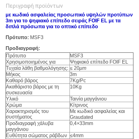
Περιγραφή προϊόντων
με κωδικό ασφαλείας προσωπικό υψηλών προτύπων
3m για το ψηφιακό επίπεδο σειράς FOIF EL με τα
διπλά πρόσωπα για το οπτικό επίπεδο
Πρότυπο:
MSF3
Προδιαγραφή:
Πρότυπο
MSF3
Χρησιμοποιημένος για
Ψηφιακό επίπεδο FOIF EL
Τυχαία λάθη βαθμολόγησης:
≤ 20
μm
Μήκος
3m
Καθαρό βάρος
7Kg/Pc
Ακαθάριστο βάρος με τη
10Kg
συσκευασία
Υλικό
Ταινία μαγγάνιου
Χρώμα
Κίτρινος
Χαρακτηρισμός του
Με κωδικό ασφαλείας και
συστήματος
Graudated
Προδιαγραφή χάλυβα
0,4
×
33mm
μαγγάνιου
Ευθύτητα σώματος ράβδων
≤4mm