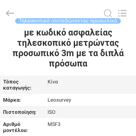
Leo
Survey
Instrument
Co.,Ltd.
All
Τηλεσκοπικό ισοπεδώνοντας προσωπικό
Rights
Reserved.
με κωδικό ασφαλείας
ΣΠΊΤΙ
τηλεσκοπικό μετρώντας
ΠΡΟΪΌΝΤΑ
προσωπικό 3m με τα διπλά
πρόσωπα
ΠΕΡΊΠΟΥ
ΕΜΕΊΣ
Τόπος
Κίνα
καταγωγής:
ΓΎΡΟΣ
Μάρκα:
Leosurvey
ΕΡΓΟΣΤΑΣΊΩΝ
Πιστοποίηση:
ISO
Αριθμό
MSF3
ΠΟΙΟΤΙΚΌΣ
μοντέλου: