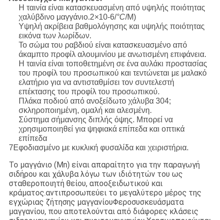
Η ταινία είναι κατασκευασμένη από υψηλής ποιότητας
χαλύβδινο μαγγάνιο.2
×
10-6/
°C
/M)
Υψηλή ακρίβεια βαθμολόγησης και υψηλής ποιότητας
εικόνα των λωρίδων.
Το σώμα του ραβδιού είναι κατασκευασμένο από
άκαμπτο προφίλ αλουμινίου με ανωτισμένη επιφάνεια.
Η ταινία είναι τοποθετημένη σε ένα αυλάκι προστασίας
του προφίλ του προσωπικού και τεντώνεται με μαλακό
ελατήριο για να αντισταθμίσει τον συντελεστή
επέκτασης του προφίλ του προσωπικού.
Πλάκα ποδιού από ανοξείδωτο χάλυβα 304;
σκληροποιημένη, ομαλή και αλεσμένη.
Σύστημα σήμανσης διπλής όψης. Μπορεί να
χρησιμοποιηθεί για ψηφιακά επίπεδα και οπτικά
επίπεδα
7Εφοδιασμένο με κυκλική φυσαλίδα και χειριστήρια.
Το μαγγάνιο (Mn) είναι απαραίτητο για την παραγωγή
σιδήρου και χάλυβα λόγω των ιδιότητών του ως
σταθεροποιητή θείου, αποοξειδωτικού και
κράματος.αντιπροσωπεύει το μεγαλύτερο μέρος της
εγχώριας ζήτησης μαγγανίουΦεροσυσκευάσματα
μαγγανίου, που αποτελούνται από διάφορες κλάσεις