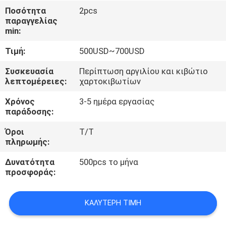
ΈΛΕΓΧΟΣ
Ποσότητα
2pcs
παραγγελίας
min:
ΜΑΣ
Τιμή:
500USD~700USD
ΕΛΆΤΕ
ΣΕ
Συσκευασία
Περίπτωση αργιλίου και κιβώτιο
λεπτομέρειες:
χαρτοκιβωτίων
ΕΠΑΦΉ
Χρόνος
3-5 ημέρα εργασίας
ΜΕ
παράδοσης:
Όροι
T/T
ΖΗΤΉΣΤΕ
πληρωμής:
ΈΝΑ
Δυνατότητα
500pcs το μήνα
ΑΠΌΣΠΑΣΜΑ
προσφοράς:
ΚΑΛΎΤΕΡΗ ΤΙΜΉ
SITEMAP