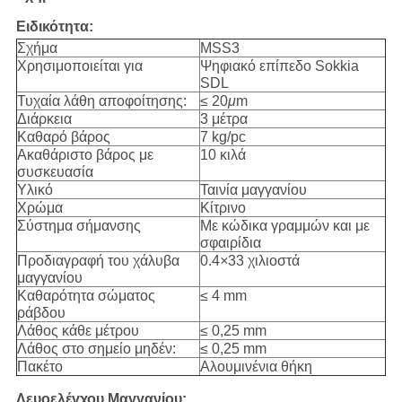
Ειδικότητα:
Σχήμα
MSS3
Χρησιμοποιείται για
Ψηφιακό επίπεδο Sokkia
SDL
Τυχαία λάθη αποφοίτησης:
≤ 20
μ
m
Διάρκεια
3 μέτρα
Καθαρό βάρος
7 kg/pc
Ακαθάριστο βάρος με
10 κιλά
συσκευασία
Υλικό
Ταινία μαγγανίου
Χρώμα
Κίτρινο
Σύστημα σήμανσης
Με κώδικα γραμμών και με
σφαιρίδια
Προδιαγραφή του χάλυβα
0.4
×
33 χιλιοστά
μαγγανίου
Καθαρότητα σώματος
≤ 4 mm
ράβδου
Λάθος κάθε μέτρου
≤ 0,25 mm
Λάθος στο σημείο μηδέν:
≤ 0,25 mm
Πακέτο
Αλουμινένια θήκη
Λευοελέγχου Μαγγανίου: