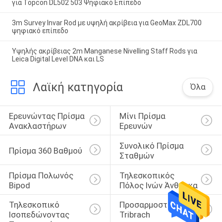
για Topcon DL502 503 Ψηφιακό Επίπεδο
3m Survey Invar Rod με υψηλή ακρίβεια για GeoMax ZDL700
ψηφιακό επίπεδο
Υψηλής ακρίβειας 2m Manganese Nivelling Staff Rods για
Leica Digital Level DNA και LS
Λαϊκή κατηγορία
Όλα
Ερευνώντας Πρίσμα 
Μίνι Πρίσμα 
Ανακλαστήρων
Ερευνών
Συνολικό Πρίσμα 
Πρίσμα 360 Βαθμού
Σταθμών
Πρίσμα Πολωνός 
Τηλεσκοπικός 
Bipod
Πόλος Ινών Άνθρακα
Τηλεσκοπικό 
Προσαρμοστής 
Ισοπεδώνοντας 
Tribrach