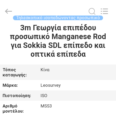
Leo
Survey
Instrument
Co.,Ltd.
All
Τηλεσκοπικό ισοπεδώνοντας προσωπικό
Rights
Reserved.
3m Γεωργία επιπέδου
ΣΠΊΤΙ
προσωπικό Manganese Rod
ΠΡΟΪΌΝΤΑ
για Sokkia SDL επίπεδο και
οπτικά επίπεδα
ΠΕΡΊΠΟΥ
ΕΜΕΊΣ
Τόπος
Κίνα
καταγωγής:
ΓΎΡΟΣ
Μάρκα:
Leosurvey
ΕΡΓΟΣΤΑΣΊΩΝ
Πιστοποίηση:
ISO
Αριθμό
MSS3
ΠΟΙΟΤΙΚΌΣ
μοντέλου: