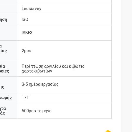
Leosurvey
ηση
ISO
ISBF3
υ
α
ίας
2pcs
σία
Περίπτωση αργιλίου και κιβώτιο
ειες
χαρτοκιβωτίων
3-5 ημέρα εργασίας
ης
ρωμής
T/T
ητα
500pcs το μήνα
άς