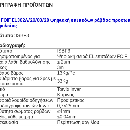
ΡΙΓΡΑΦΉ ΠΡΟΪΌΝΤΩΝ
 FOIF EL302A/20/03/28 ψηφιακή επιπέδων ράβδος προσωπι
φαλείας
ότυπο:
ISBF3
οδιαγραφή:
ότυπο
ISBF3
ησιμοποιημένος για
Ψηφιακή σειρά EL επιπέδων FOIF
χαία λάθη βαθμολόγησης:
≤ 2
μm
κος
3m
θαρό βάρος
13Kg/Pc
αθάριστο βάρος για 2pcs με
33Kg
 συσκευασία
ικό
Ταινία Invar
ώμα
Κίτρινος
αφριά λουρίδα οδηγήσεων
Προαιρετικός
οδιαγραφή ταινιών Invar
0,7
×
25mm
θύτητα σώματος ράβδων
≤4mm
θος κάθε μετρητή
≤0.04mm
σκευασία
Περίπτωση αργιλίου