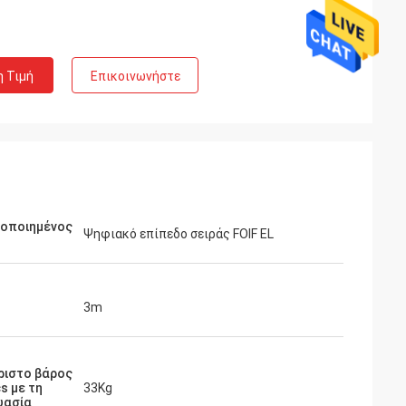
η Τιμή
Επικοινωνήστε
μοποιημένος
Ψηφιακό επίπεδο σειράς FOIF EL
3m
ριστο βάρος
cs με τη
33Kg
υασία