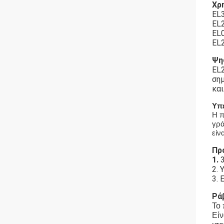
Χρ
EL
EL
EL
EL
Ψη
EL
ση
και
Υπε
Η π
γρά
είν
Πρ
1.
2. 
3. 
Ρά
Το 
Είν