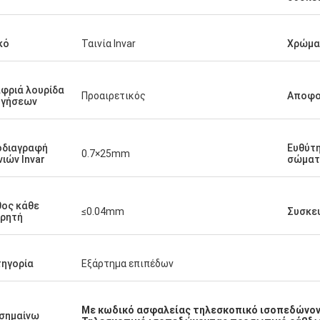
κό
Ταινία Invar
Χρώμα
φριά λουρίδα
Προαιρετικός
Αποφο
ηγήσεων
οδιαγραφή
Ευθύτ
0.7×25mm
νιών Invar
σώματ
ος κάθε
≤0.04mm
Συσκε
ρητή
ηγορία
Εξάρτημα επιπέδων
Με κωδικό ασφαλείας τηλεσκοπικό ισοπεδώνο
σημαίνω