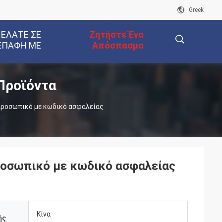
Greek
 ΕΛΆΤΕ ΣΕ
Ζητήστε Ένα
ΕΠΑΦΉ ΜΕ
Απόσπασμα
Προϊόντα
描
ροσωπικό με κωδικό ασφαλείας
述
οσωπικό με κωδικό ασφαλείας
Κίνα
ής