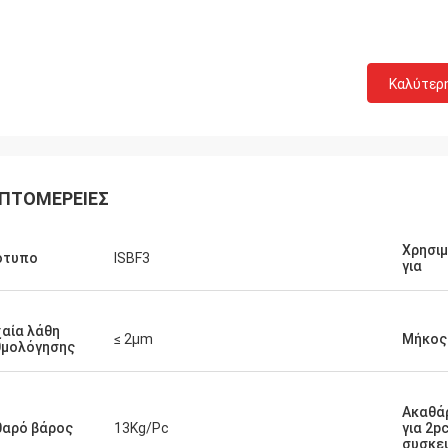
Καλύτερ
ΠΤΟΜΈΡΕΙΕΣ
Χρησι
ότυπο
ISBF3
για
αία λάθη
≤ 2μm
Μήκος
θμολόγησης
Ακαθά
θαρό βάρος
13Kg/Pc
για 2p
συσκε