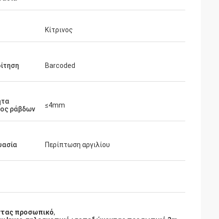
Κίτρινος
ίτηση
Barcoded
ητα
≤4mm
ος ράβδων
υασία
Περίπτωση αργιλίου
ντας προσωπικό
,