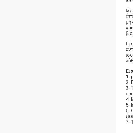
ισο
Με 
από
μήκ
γρα
βιο
Για
αντ
ισο
λάθ
Ει
1.
2. 
3.
συσ
4.
5.
I
6. 
ποι
7. 