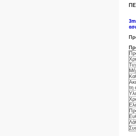
ΠΕ
3m
ασ
Πρ
Πρ
Πρ
Χρ
Τυ
Μή
Κα
Ακ
τη
Υλ
Χρ
Ελ
Πρ
Ευ
Λά
Συ