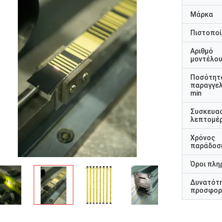
Μάρκα
Πιστοποί
Αριθμό
μοντέλο
Ποσότητ
παραγγελ
min
Συσκευα
λεπτομέρ
Χρόνος
παράδοσ
Όροι πλη
Δυνατότ
προσφορ