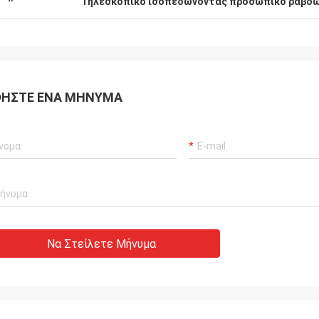
Τηλεσκοπικό ισοπεδώνοντας προσωπικό ράβδων
ΉΣΤΕ ΈΝΑ ΜΉΝΥΜΑ
Να Στείλετε Μήνυμα