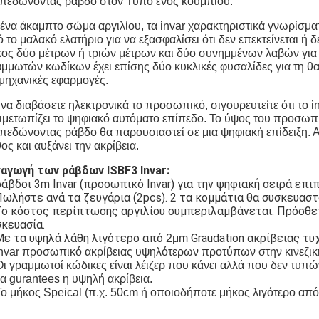
πεδώνοντας ράβδο στον Τύπο ενός κουμπιού.
ένα άκαμπτο σώμα αργιλίου, τα invar χαρακτηριστικά γνωρίσματ
 το μαλακό ελατήριο για να εξασφαλίσει ότι δεν επεκτείνεται ή 
ος δύο μέτρων ή τριών μέτρων και δύο συνημμένων λαβών για
μμωτών κωδίκων έχει επίσης δύο κυκλικές φυσαλίδες για τη θ
μηχανικές εφαρμογές.
 να διαβάσετε ηλεκτρονικά το προσωπικό, σιγουρευτείτε ότι το
ιμετωπίζει το ψηφιακό αυτόματο επίπεδο. Το ύψος του προσωπι
πεδώνοντας ράβδο θα παρουσιαστεί σε μια ψηφιακή επίδειξη. 
ος και αυξάνει την ακρίβεια.
σαγωγή των ράβδων ISBF3 Invar:
ράβδοι 3m Invar (προσωπικό Invar) για την ψηφιακή σειρά επι
Πωλήστε ανά τα ζευγάρια (2pcs). 2 τα κομμάτια θα συσκευαστ
 Το κόστος περίπτωσης αργιλίου συμπεριλαμβάνεται. Πρόσθ
κευασία.
 Με τα υψηλά λάθη λιγότερο από
Graudation ακρίβειας τυ
2
μm
nvar προσωπικό ακρίβειας υψηλότερων προτύπων στην κινεζικ
Οι γραμμωτοί κώδικες είναι λέιζερ που κάνει αλλά που δεν τυπώ
α gurantees η υψηλή ακρίβεια.
Το μήκος Speical (π.χ. 50cm ή οποιοδήποτε μήκος λιγότερο απ