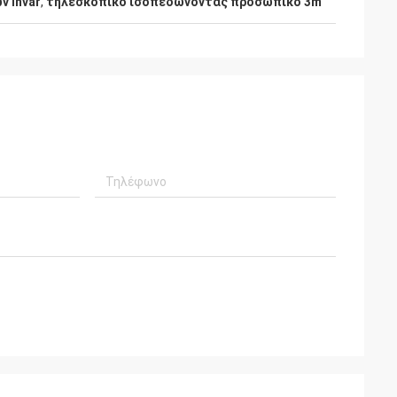
 Invar
,
τηλεσκοπικό ισοπεδώνοντας προσωπικό 3m