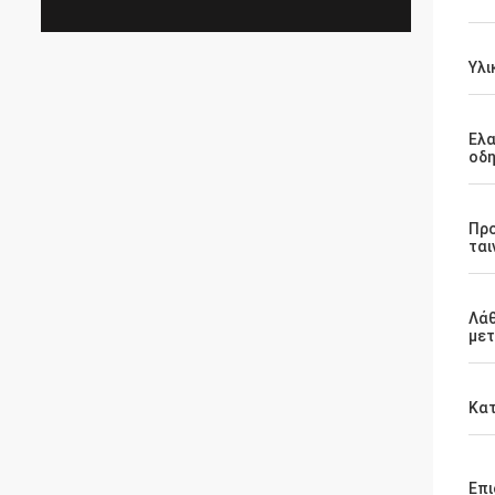
Υλι
Ελα
οδ
Πρ
ται
Λάθ
μετ
Κατ
Επι