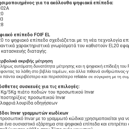
ησιμοποιημένος για τα ακόλουθα ψηφιακά επίπεδα:
302A
20
03
28
φιακό επίπεδο FOIF EL
20 το ψηφιακό επίπεδο σχεδιάζεται με τη νέα τεχνολογία ε
μαντικά χαρακτηριστικά γνωρίσματά του καθιστούν EL20 εφα
 κατασκευής διαταγής.
ρβολικά ακριβής μέτρηση
λήρως αυτόματη δυνατότητα μέτρησης και η ψηφιακή επίδειξη του
φοντας τα λάθη στο βιβλίο τομέων, και άλλα πιθανά ανθρώπινος-γί
αι πάντα ακριβέστερο και περισσότερο relia
ble σε σύγκριση με τη συ
όσθετες συσκευές για τις επιλογές:
3Kg/5Kg πιάτο ποδιών του προσωπικού Invar
Υποστηρίξεις προσωπικού Invar
Ελαφριά λουρίδα οδηγήσεων
βδοι Invar γραμμωτών κωδίκων
προσωπικό Invar με το γραμμωτό κώδικα χρησιμοποιείται για ν
αι ένα ουσιαστικό εξάρτημα στα ψηφιακά επίπεδα και επιτρέπει 