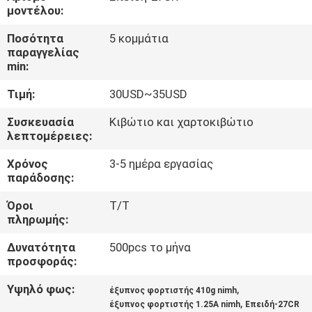
ΈΛΕΓΧΟΣ
μοντέλου:
Ποσότητα
5 κομμάτια
ΜΑΣ
παραγγελίας
min:
ΕΛΆΤΕ
Τιμή:
30USD~35USD
ΣΕ
ΕΠΑΦΉ
Συσκευασία
Κιβώτιο και χαρτοκιβώτιο
λεπτομέρειες:
ΜΕ
Χρόνος
3-5 ημέρα εργασίας
παράδοσης:
ΖΗΤΉΣΤΕ
Όροι
T/T
ΈΝΑ
πληρωμής:
ΑΠΌΣΠΑΣΜΑ
Δυνατότητα
500pcs το μήνα
προσφοράς:
SITEMAP
Υψηλό φως:
,
έξυπνος φορτιστής 410g nimh
,
έξυπνος φορτιστής 1.25A nimh
Επειδή-27CR