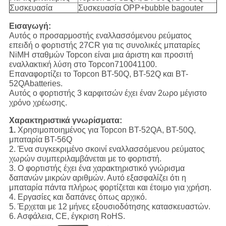
Συσκευασία
Συσκευασία OPP+bubble bagouter
Εισαγωγή:
Αυτός ο προσαρμοστής εναλλασσόμενου ρεύματος
επειδή ο φορτιστής 27CR για τις συνολικές μπαταρίες
NiMH σταθμών Topcon είναι μια άριστη και προσιτή
εναλλακτική λύση στο Topcon710041100.
Επαναφορτίζει το Topcon BT-50Q, BT-52Q και BT-
52QAbatteries.
Αυτός ο φορτιστής 3 καρφιτσών έχει έναν 2ωρο μέγιστο
χρόνο χρέωσης.
Χαρακτηριστικά γνωρίσματα:
1.
Χρησιμοποιημένος για Topcon BT-52QA, BT-50Q,
μπαταρία BT-56Q
2. Ένα συγκεκριμένο σκοινί εναλλασσόμενου ρεύματος
χωρών συμπεριλαμβάνεται με το φορτιστή.
3. Ο φορτιστής έχει ένα χαρακτηριστικό γνώρισμα
δαπανών μικρών αριθμών. Αυτό εξασφαλίζει ότι η
μπαταρία πάντα πλήρως φορτίζεται και έτοιμο για χρήση.
4. Εργασίες και δαπάνες όπως αρχικό.
5. Έρχεται με 12 μήνες εξουσιοδότησης κατασκευαστών.
6. Ασφάλεια, CE, έγκριση RoHS.