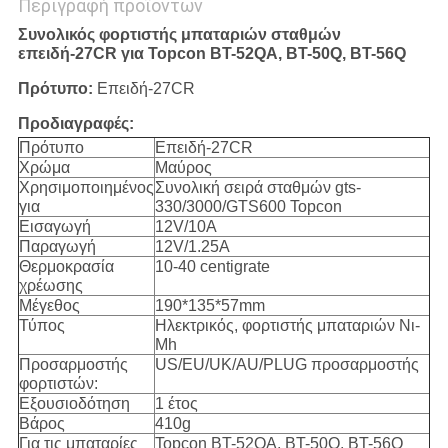
Περιγραφή προϊόντων
Συνολικός φορτιστής μπαταριών σταθμών
επειδή-27CR για Topcon BT-52QA, BT-50Q, BT-56Q
Πρότυπο:
Επειδή-27CR
Προδιαγραφές:
Πρότυπο
Επειδή-27CR
Χρώμα
Μαύρος
Χρησιμοποιημένος
Συνολική σειρά σταθμών gts-
για
330/3000/GTS600 Topcon
Εισαγωγή
12V/10A
Παραγωγή
12V/1.25A
Θερμοκρασία
10-40 centigrate
χρέωσης
Μέγεθος
190*135*57mm
Τύπος
Ηλεκτρικός, φορτιστής μπαταριών Νι-
Mh
Προσαρμοστής
US/EU/UK/AU/PLUG προσαρμοστής
φορτιστών:
Εξουσιοδότηση
1 έτος
Βάρος
410g
Για τις μπαταρίες
Topcon BT-52QA, BT-50Q, BT-56Q