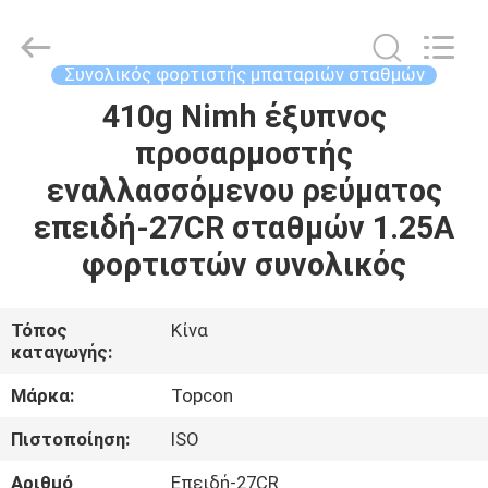
Leo
Survey
Instrument
Co.,Ltd.
All
Συνολικός φορτιστής μπαταριών σταθμών
Rights
Reserved.
410g Nimh έξυπνος
ΣΠΊΤΙ
προσαρμοστής
ΠΡΟΪΌΝΤΑ
εναλλασσόμενου ρεύματος
επειδή-27CR σταθμών 1.25A
ΠΕΡΊΠΟΥ
φορτιστών συνολικός
ΕΜΕΊΣ
Τόπος
Κίνα
καταγωγής:
ΓΎΡΟΣ
ΕΡΓΟΣΤΑΣΊΩΝ
Μάρκα:
Topcon
Πιστοποίηση:
ISO
ΠΟΙΟΤΙΚΌΣ
Αριθμό
Επειδή-27CR