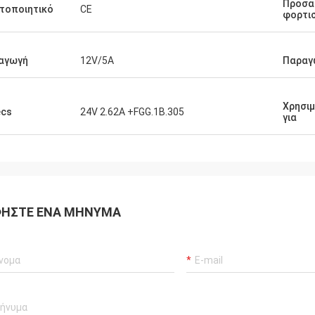
Προσα
τοποιητικό
CE
φορτι
αγωγή
12V/5A
Παραγ
Χρησι
ecs
24V 2.62A +FGG.1B.305
για
ΉΣΤΕ ΈΝΑ ΜΉΝΥΜΑ