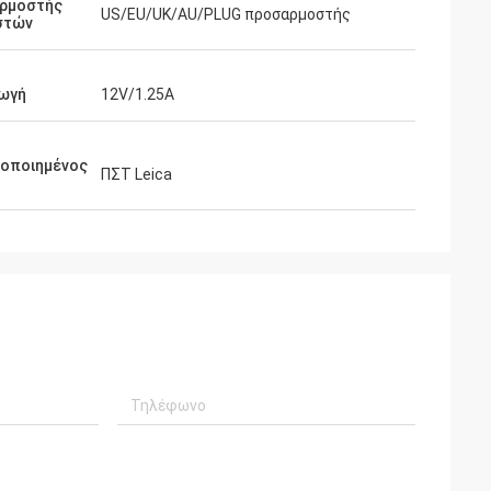
ρμοστής
US/EU/UK/AU/PLUG προσαρμοστής
στών
ωγή
12V/1.25A
μοποιημένος
ΠΣΤ Leica