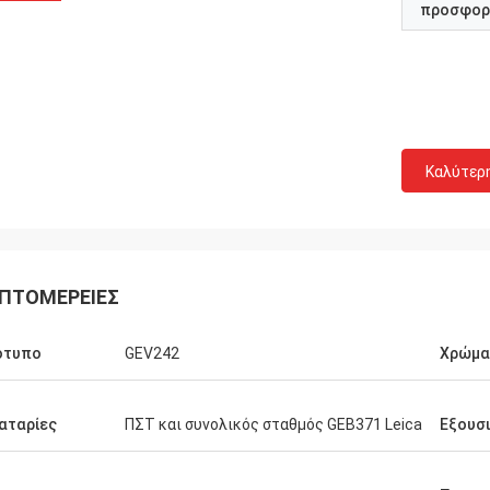
προσφορ
Καλύτερ
ΠΤΟΜΈΡΕΙΕΣ
ότυπο
GEV242
Χρώμα
αταρίες
ΠΣΤ και συνολικός σταθμός GEB371 Leica
Εξουσ