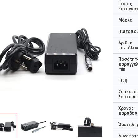
Τόπος
καταγωγ
Μάρκα
Πιστοποί
Αριθμό
μοντέλο
Ποσότητ
παραγγελ
min
Τιμή
Συσκευα
λεπτομέρ
Χρόνος
παράδοσ
Όροι πλη
Δυνατότ