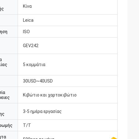
Κίνα
ής
Leica
ηση
ISO
GEV242
υ
α
ίας
5 κομμάτια
30USD~40USD
σία
Κιβώτιο και χαρτοκιβώτιο
ειες
3-5 ημέρα εργασίας
ης
ρωμής
T/T
ητα