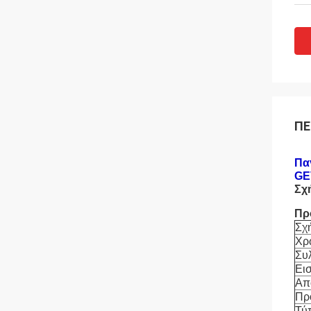
ΠΕ
Πα
GE
Σχ
Πρ
Σχ
Χρ
Συ
Ει
Απ
Πρ
Τύ