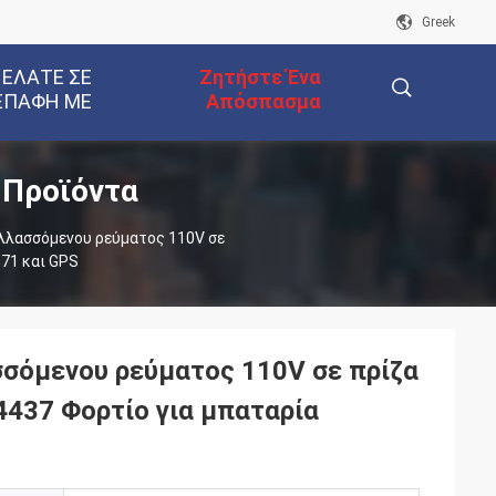
Greek
 ΕΛΆΤΕ ΣΕ
Ζητήστε Ένα
ΕΠΑΦΉ ΜΕ
Απόσπασμα
 Προϊόντα
描
λλασσόμενου ρεύματος 110V σε
71 και GPS
述
σόμενου ρεύματος 110V σε πρίζα
4437 Φορτίο για μπαταρία