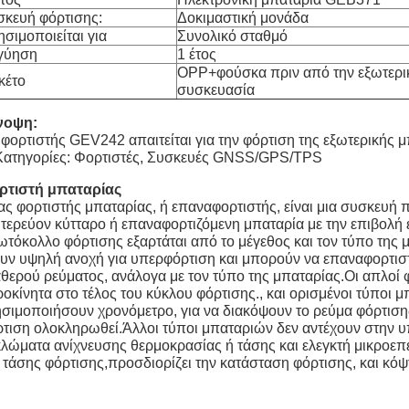
σκευή φόρτισης:
Δοκιμαστική μονάδα
σιμοποιείται για
Συνολικό σταθμό
γύηση
1 έτος
OPP+φούσκα πριν από την εξωτερι
κέτο
συσκευασία
νοψη:
φορτιστής GEV242 απαιτείται για την φόρτιση της εξωτερικής 
 Κατηγορίες: Φορτιστές, Συσκευές GNSS/GPS/TPS
ρτιστή μπαταρίας
ς φορτιστής μπαταρίας, ή επαναφορτιστής, είναι μια συσκευή π
τερεύον κύτταρο ή επαναφορτιζόμενη μπαταρία με την επιβολή 
τόκολλο φόρτισης εξαρτάται από το μέγεθος και τον τύπο της 
υν υψηλή ανοχή για υπερφόρτιση και μπορούν να επαναφορτισ
θερού ρεύματος, ανάλογα με τον τύπο της μπαταρίας.Οι απλοί 
ροκίνητα στο τέλος του κύκλου φόρτισης., και ορισμένοι τύποι
σιμοποιήσουν χρονόμετρο, για να διακόψουν το ρεύμα φόρτιση
τιση ολοκληρωθεί.Άλλοι τύποι μπαταριών δεν αντέχουν στην υ
λώματα ανίχνευσης θερμοκρασίας ή τάσης και ελεγκτή μικροεπ
 τάσης φόρτισης,προσδιορίζει την κατάσταση φόρτισης, και κόψτ