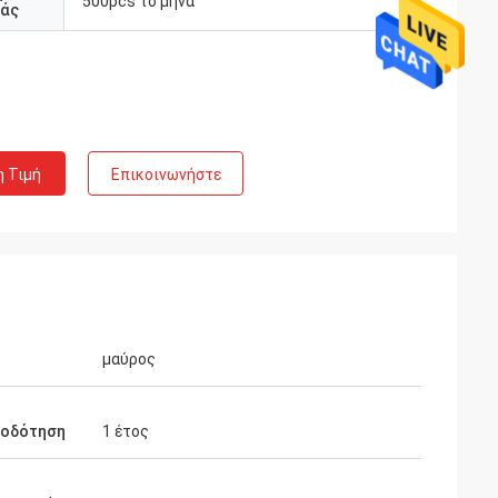
500pcs το μήνα
άς
η Τιμή
Επικοινωνήστε
μαύρος
ιοδότηση
1 έτος