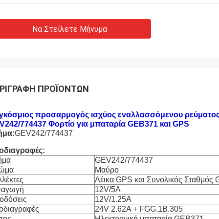
Να Στείλετε Μήνυμα
ΡΙΓΡΑΦΉ ΠΡΟΪΌΝΤΩΝ
γκόσμιος προσαρμογός ισχύος εναλλασσόμενου ρεύματος 1
V242/774437 Φορτίο για μπαταρία GEB371 και GPS
ήμα:
GEV242/774437
οδιαγραφές:
ήμα
GEV242/774437
ώμα
Μαύρο
λλέκτες
Λέικα GPS και Συνολικός Σταθμός
σαγωγή
12V/5A
οδόσεις
12V/1.25A
οδιαγραφές
24V 2.62A + FGG.1B.305
πος
Ηλεκτρονική μπαταρία GEB371