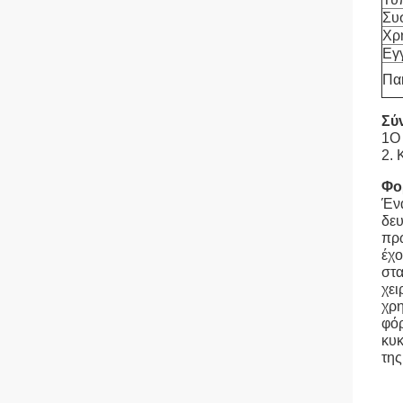
Συ
Χρη
Εγ
Πα
Σύ
1Ο 
2.
Φο
Ένα
δευ
πρω
έχο
στα
χει
χρη
φόρ
κυκ
της