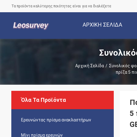
Τα προϊόντα καλύτερης ποιότητας είναι για να διαλέξετε
ΑΡΧΙΚΉ ΣΕΛΊΔΑ
Συνολικό
Αρχική Σελίδα
/
Συνολικός φο
πρίζα 5 π
Όλα Τα Προϊόντα
Π
5
Ερευνώντας πρίσμα ανακλαστήρων
G
Μίνι πρίσμα ερευνών