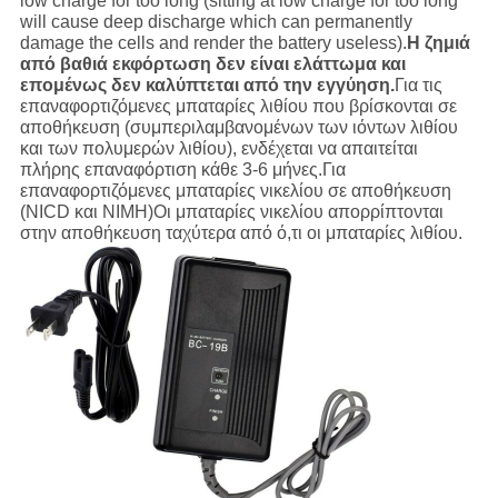
low charge for too long (sitting at low charge for too long
will cause deep discharge which can permanently
damage the cells and render the battery useless).
Η ζημιά
από βαθιά εκφόρτωση δεν είναι ελάττωμα και
επομένως δεν καλύπτεται από την εγγύηση.
Για τις
επαναφορτιζόμενες μπαταρίες λιθίου που βρίσκονται σε
αποθήκευση (συμπεριλαμβανομένων των ιόντων λιθίου
και των πολυμερών λιθίου), ενδέχεται να απαιτείται
πλήρης επαναφόρτιση κάθε 3-6 μήνες.Για
επαναφορτιζόμενες μπαταρίες νικελίου σε αποθήκευση
(NICD και NIMH)Οι μπαταρίες νικελίου απορρίπτονται
στην αποθήκευση ταχύτερα από ό,τι οι μπαταρίες λιθίου.