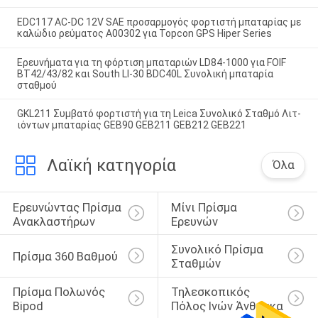
EDC117 AC-DC 12V SAE προσαρμογός φορτιστή μπαταρίας με
καλώδιο ρεύματος A00302 για Topcon GPS Hiper Series
Ερευνήματα για τη φόρτιση μπαταριών LD84-1000 για FOIF
BT42/43/82 και South LI-30 BDC40L Συνολική μπαταρία
σταθμού
GKL211 Συμβατό φορτιστή για τη Leica Συνολικό Σταθμό Λιτ-
ιόντων μπαταρίας GEB90 GEB211 GEB212 GEB221
Λαϊκή κατηγορία
Όλα
Ερευνώντας Πρίσμα 
Μίνι Πρίσμα 
Ανακλαστήρων
Ερευνών
Συνολικό Πρίσμα 
Πρίσμα 360 Βαθμού
Σταθμών
Πρίσμα Πολωνός 
Τηλεσκοπικός 
Bipod
Πόλος Ινών Άνθρακα