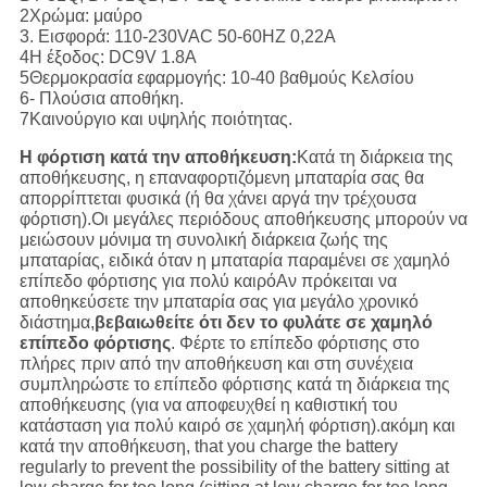
2Χρώμα: μαύρο
3. Εισφορά: 110-230VAC 50-60HZ 0,22A
4Η έξοδος: DC9V 1.8A
5Θερμοκρασία εφαρμογής: 10-40 βαθμούς Κελσίου
6- Πλούσια αποθήκη.
7Καινούργιο και υψηλής ποιότητας.
Η φόρτιση κατά την αποθήκευση:
Κατά τη διάρκεια της
αποθήκευσης, η επαναφορτιζόμενη μπαταρία σας θα
απορρίπτεται φυσικά (ή θα χάνει αργά την τρέχουσα
φόρτιση).Οι μεγάλες περιόδους αποθήκευσης μπορούν να
μειώσουν μόνιμα τη συνολική διάρκεια ζωής της
μπαταρίας, ειδικά όταν η μπαταρία παραμένει σε χαμηλό
επίπεδο φόρτισης για πολύ καιρόΑν πρόκειται να
αποθηκεύσετε την μπαταρία σας για μεγάλο χρονικό
διάστημα,
βεβαιωθείτε ότι δεν το φυλάτε σε χαμηλό
επίπεδο φόρτισης
. Φέρτε το επίπεδο φόρτισης στο
πλήρες πριν από την αποθήκευση και στη συνέχεια
συμπληρώστε το επίπεδο φόρτισης κατά τη διάρκεια της
αποθήκευσης (για να αποφευχθεί η καθιστική του
κατάσταση για πολύ καιρό σε χαμηλή φόρτιση).ακόμη και
κατά την αποθήκευση, that you charge the battery
regularly to prevent the possibility of the battery sitting at