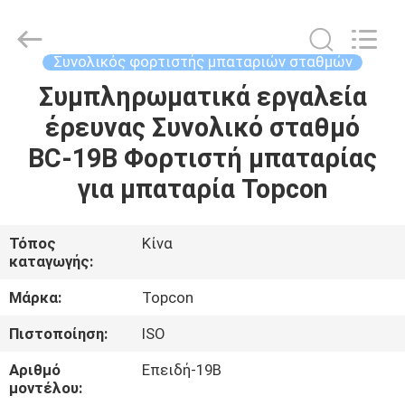
Leo
Survey
Instrument
Co.,Ltd.
All
Συνολικός φορτιστής μπαταριών σταθμών
Rights
Reserved.
Συμπληρωματικά εργαλεία
ΣΠΊΤΙ
έρευνας Συνολικό σταθμό
ΠΡΟΪΌΝΤΑ
BC-19B Φορτιστή μπαταρίας
για μπαταρία Topcon
ΠΕΡΊΠΟΥ
ΕΜΕΊΣ
Τόπος
Κίνα
καταγωγής:
ΓΎΡΟΣ
Μάρκα:
Topcon
ΕΡΓΟΣΤΑΣΊΩΝ
Πιστοποίηση:
ISO
Αριθμό
Επειδή-19B
ΠΟΙΟΤΙΚΌΣ
μοντέλου: