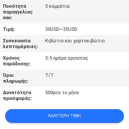
ΈΛΕΓΧΟΣ
Ποσότητα
5 κομμάτια
παραγγελίας
min:
ΜΑΣ
Τιμή:
30USD~35USD
ΕΛΆΤΕ
ΣΕ
Συσκευασία
Κιβώτιο και χαρτοκιβώτιο
λεπτομέρειες:
ΕΠΑΦΉ
Χρόνος
3-5 ημέρα εργασίας
ΜΕ
παράδοσης:
Όροι
T/T
ΖΗΤΉΣΤΕ
πληρωμής:
ΈΝΑ
Δυνατότητα
500pcs το μήνα
ΑΠΌΣΠΑΣΜΑ
προσφοράς:
ΚΑΛΎΤΕΡΗ ΤΙΜΉ
SITEMAP