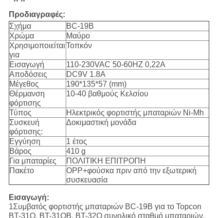
Προδιαγραφές:
Σχήμα
BC-19B
Χρώμα
Μαύρο
Χρησιμοποιείται
Τοπκόν
για
Εισαγωγή
110-230VAC 50-60HZ 0,22A
Αποδόσεις
DC9V 1.8A
Μέγεθος
190*135*57 (mm)
Θέρμανση
10-40 βαθμούς Κελσίου
φόρτισης
Τύπος
Ηλεκτρικός φορτιστής μπαταριών Ni-Mh
Συσκευή
Δοκιμαστική μονάδα
φόρτισης:
Εγγύηση
1 έτος
Βάρος
410 g
Για μπαταρίες
ΠΟΛΙΤΙΚΗ ΕΠΙΤΡΟΠΗ
Πακέτο
OPP+φούσκα πριν από την εξωτερική
συσκευασία
Εισαγωγή:
1Συμβατός φορτιστής μπαταριών BC-19B για το Topcon
BT-31Q, BT-31QB, BT-32Q συνολικό σταθμό μπαταριών.