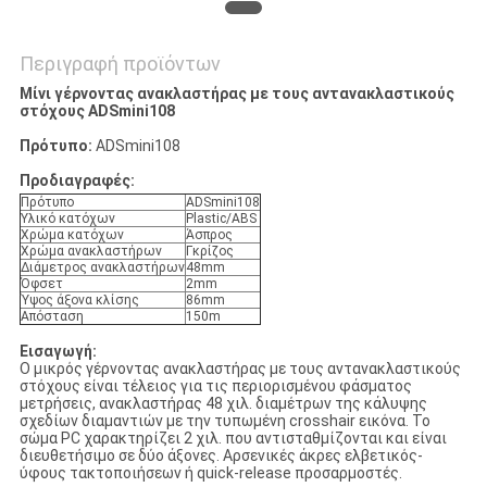
Περιγραφή προϊόντων
Μίνι γέρνοντας ανακλαστήρας με τους αντανακλαστικούς
στόχους ADSmini108
Πρότυπο:
ADSmini108
Προδιαγραφές:
Πρότυπο
ADSmini108
Υλικό κατόχων
Plastic/ABS
Χρώμα κατόχων
Άσπρος
Χρώμα ανακλαστήρων
Γκρίζος
Διάμετρος ανακλαστήρων
48mm
Όφσετ
2mm
Ύψος άξονα κλίσης
86mm
Απόσταση
150m
Εισαγωγή:
Ο μικρός γέρνοντας ανακλαστήρας με τους αντανακλαστικούς
στόχους είναι τέλειος για τις περιορισμένου φάσματος
μετρήσεις, ανακλαστήρας 48 χιλ. διαμέτρων της κάλυψης
σχεδίων διαμαντιών με την τυπωμένη crosshair εικόνα. Το
σώμα PC χαρακτηρίζει 2 χιλ. που αντισταθμίζονται και είναι
διευθετήσιμο σε δύο άξονες. Αρσενικές άκρες ελβετικός-
ύφους τακτοποιήσεων ή quick-release προσαρμοστές.