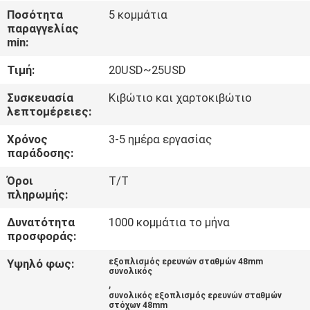
ΈΛΕΓΧΟΣ
Ποσότητα
5 κομμάτια
παραγγελίας
min:
ΜΑΣ
Τιμή:
20USD~25USD
ΕΛΆΤΕ
ΣΕ
Συσκευασία
Κιβώτιο και χαρτοκιβώτιο
λεπτομέρειες:
ΕΠΑΦΉ
Χρόνος
3-5 ημέρα εργασίας
ΜΕ
παράδοσης:
Όροι
T/T
ΖΗΤΉΣΤΕ
πληρωμής:
ΈΝΑ
Δυνατότητα
1000 κομμάτια το μήνα
ΑΠΌΣΠΑΣΜΑ
προσφοράς:
Υψηλό φως:
εξοπλισμός ερευνών σταθμών 48mm
συνολικός
SITEMAP
,
συνολικός εξοπλισμός ερευνών σταθμών
στόχων 48mm