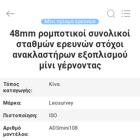
Leo
Survey
Instrument
Co.,Ltd.
All
Μίνι πρίσμα ερευνών
Rights
Reserved.
48mm ρομποτικοί συνολικοί
ΣΠΊΤΙ
σταθμών ερευνών στόχοι
ΠΡΟΪΌΝΤΑ
ανακλαστήρων εξοπλισμού
μίνι γέρνοντας
ΠΕΡΊΠΟΥ
ΕΜΕΊΣ
Τόπος
Κίνα
καταγωγής:
ΓΎΡΟΣ
Μάρκα:
Leosurvey
ΕΡΓΟΣΤΑΣΊΩΝ
Πιστοποίηση:
ISO
Αριθμό
ADSmini108
ΠΟΙΟΤΙΚΌΣ
μοντέλου: