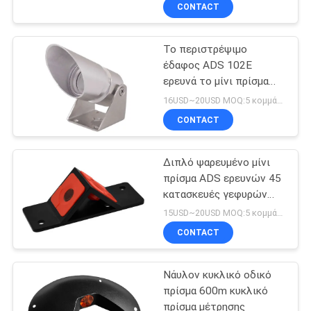
αντανακλαστικό πρίσμα
ΈΛΕΓΧΟΣ
CONTACT
Το περιστρέψιμο
ΜΑΣ
έδαφος ADS 102E
ΕΛΆΤΕ
ερευνά το μίνι πρίσμα
ΣΕ
12.7mm μίνι πρίσμα
16USD~20USD MOQ:5 κομμάτια
Πολωνός
ΕΠΑΦΉ
CONTACT
ΜΕ
Διπλό ψαρευμένο μίνι
πρίσμα ADS ερευνών 45
ΖΗΤΉΣΤΕ
κατασκευές γεφυρών
πρισμάτων βαθμού
ΈΝΑ
15USD~20USD MOQ:5 κομμάτια
CONTACT
ΑΠΌΣΠΑΣΜΑ
Νάυλον κυκλικό οδικό
SITEMAP
πρίσμα 600m κυκλικό
πρίσμα μέτρησης