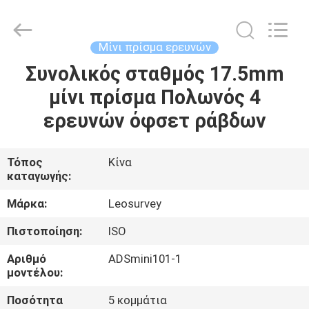
Leo
Survey
Instrument
Co.,Ltd.
All
Μίνι πρίσμα ερευνών
Rights
Reserved.
Συνολικός σταθμός 17.5mm
ΣΠΊΤΙ
μίνι πρίσμα Πολωνός 4
ΠΡΟΪΌΝΤΑ
ερευνών όφσετ ράβδων
ΠΕΡΊΠΟΥ
Τόπος
Κίνα
καταγωγής:
ΕΜΕΊΣ
Μάρκα:
Leosurvey
ΓΎΡΟΣ
Πιστοποίηση:
ISO
ΕΡΓΟΣΤΑΣΊΩΝ
Αριθμό
ADSmini101-1
μοντέλου:
ΠΟΙΟΤΙΚΌΣ
Ποσότητα
5 κομμάτια