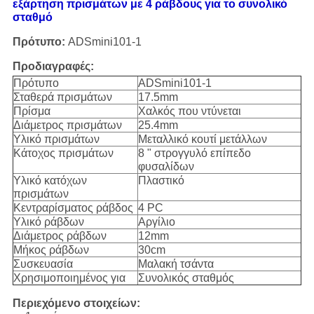
εξάρτηση πρισμάτων με 4 ράβδους για το συνολικό
σταθμό
Πρότυπο:
ADSmini101-1
Προδιαγραφές:
Πρότυπο
ADSmini101-1
Σταθερά πρισμάτων
17.5mm
Πρίσμα
Χαλκός που ντύνεται
Διάμετρος πρισμάτων
25.4mm
Υλικό πρισμάτων
Μεταλλικό κουτί μετάλλων
Κάτοχος πρισμάτων
8 " στρογγυλό επίπεδο
φυσαλίδων
Υλικό κατόχων
Πλαστικό
πρισμάτων
Κεντραρίσματος ράβδος
4 PC
Υλικό ράβδων
Αργίλιο
Διάμετρος ράβδων
12mm
Μήκος ράβδων
30cm
Συσκευασία
Μαλακή τσάντα
Χρησιμοποιημένος για
Συνολικός σταθμός
Περιεχόμενο στοιχείων: