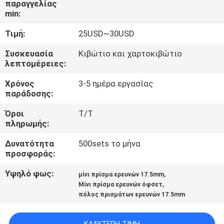
παραγγελίας
ΈΛΕΓΧΟΣ
min:
Τιμή:
25USD~30USD
ΜΑΣ
ΕΛΆΤΕ
Συσκευασία
Κιβώτιο και χαρτοκιβώτιο
λεπτομέρειες:
ΣΕ
Χρόνος
3-5 ημέρα εργασίας
ΕΠΑΦΉ
παράδοσης:
ΜΕ
Όροι
T/T
πληρωμής:
ΖΗΤΉΣΤΕ
Δυνατότητα
500sets το μήνα
ΈΝΑ
προσφοράς:
ΑΠΌΣΠΑΣΜΑ
Υψηλό φως:
,
μίνι πρίσμα ερευνών 17.5mm
,
Μίνι πρίσμα ερευνών όφσετ
πόλος πρισμάτων ερευνών 17.5mm
SITEMAP