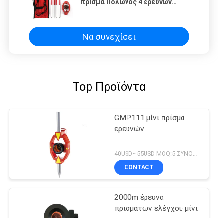
πρίσμα Πολωνός 4 ερευνών
όφσετ ράβδων
Να συνεχίσει
Top Προϊόντα
GMP111 μίνι πρίσμα
ερευνών
40USD~55USD MOQ:5 ΣΥΝΟΛΑ
CONTACT
2000m έρευνα
πρισμάτων ελέγχου μίνι