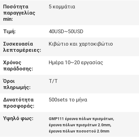
ΈΛΕΓΧΟΣ
Ποσότητα
5 κομμάτια
παραγγελίας
min:
ΜΑΣ
Τιμή:
40USD~50USD
ΕΛΆΤΕ
ΣΕ
Συσκευασία
Κιβώτιο και χαρτοκιβώτιο
λεπτομέρειες:
ΕΠΑΦΉ
Χρόνος
Ημέρα 10~20 εργασίας
ΜΕ
παράδοσης:
Όροι
T/T
ΖΗΤΉΣΤΕ
πληρωμής:
ΈΝΑ
Δυνατότητα
500sets το μήνα
ΑΠΌΣΠΑΣΜΑ
προσφοράς:
Υψηλό φως:
,
GMP111 έρευνα πόλων πρισμάτων
,
SITEMAP
έρευνα πόλων πρισμάτων 2.0mm
έρευνα πόλων ποσοστού 2.0mm