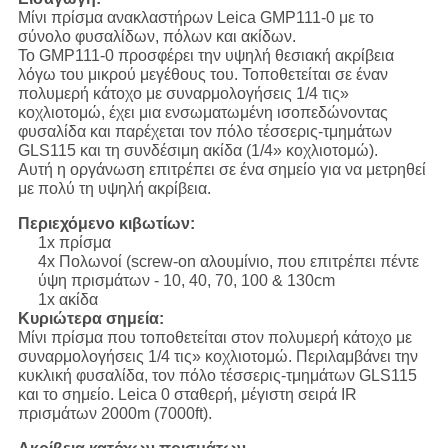
Μίνι πρίσμα ανακλαστήρων Leica GMP111-0 με το
σύνολο φυσαλίδων, πόλων και ακίδων.
Το GMP111-0 προσφέρει την υψηλή θεσιακή ακρίβεια
λόγω του μικρού μεγέθους του. Τοποθετείται σε έναν
πολυμερή κάτοχο με συναρμολογήσεις 1/4 τις»
κοχλιοτομώ, έχει μια ενσωματωμένη ισοπεδώνοντας
φυσαλίδα και παρέχεται τον πόλο τέσσερις-τμημάτων
GLS115 και τη συνδέσιμη ακίδα (1/4» κοχλιοτομώ).
Αυτή η οργάνωση επιτρέπει σε ένα σημείο για να μετρηθεί
με πολύ τη υψηλή ακρίβεια.
Περιεχόμενο κιβωτίων:
1x πρίσμα
4x Πολωνοί (screw-on αλουμίνιο, που επιτρέπει πέντε
ύψη πρισμάτων - 10, 40, 70, 100 & 130cm
1x ακίδα
Κυριώτερα σημεία:
Μίνι πρίσμα που τοποθετείται στον πολυμερή κάτοχο με
συναρμολογήσεις 1/4 τις» κοχλιοτομώ. Περιλαμβάνει την
κυκλική φυσαλίδα, τον πόλο τέσσερις-τμημάτων GLS115
και το σημείο. Leica 0 σταθερή, μέγιστη σειρά IR
πρισμάτων 2000m (7000ft).