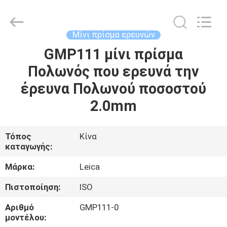
Leo
Survey
Instrument
Co.,Ltd.
All
Μίνι πρίσμα ερευνών
Rights
Reserved.
GMP111 μίνι πρίσμα
ΣΠΊΤΙ
Πολωνός που ερευνά την
ΠΡΟΪΌΝΤΑ
έρευνα Πολωνού ποσοστού
2.0mm
ΠΕΡΊΠΟΥ
ΕΜΕΊΣ
Τόπος
Κίνα
καταγωγής:
ΓΎΡΟΣ
Μάρκα:
Leica
ΕΡΓΟΣΤΑΣΊΩΝ
Πιστοποίηση:
ISO
Αριθμό
GMP111-0
ΠΟΙΟΤΙΚΌΣ
μοντέλου: