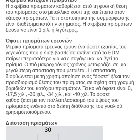
Ακρίβεια κατόχων πρισμάτων
Η ακρίβεια πρισμάτων καθορίζεται από τη φυσική θέση
του πρίσματος στο μεταλλικό κουτί της και έπειτα στον
κάτοχο πρισμάτων. Τα πιστοποιητικά της συμμόρφωσης
είναι διαθέσιμα κατόπιν αιτήματος. Η ακρίβεια πρισμάτων
Leosurve είναι 1 χιλ. ή λιγότερος.
Όφσετ πρισμάτων ερευνών
Μερικά πρίσματα έρευνας έχουν ένα όφσετ εξαιτίας του
γεγονότος που η διαβιβασθείσα ακτίνα από το EDM
παίρνει περισσότερο για να εισαγάγει και να βγεί το
πρίσμα. Ο πιό μακροχρόνιος χρόνος μεταφράζει σε μια
μεγαλύτερη απόσταση που μετριέται. Η απόσταση
διορθώνεται με τη χρησιμοποίηση ενός “όφσετ” ή/και τον
προσδιορισμό θέσης του πρίσματος σε σχέση στη γραμμή
βαριδιών του κατόχου πρισμάτων. Τα κοινά όφσετ είναι 0,
-17,5 χιλ., -30 χιλ., -34 χιλ., και -40 χιλ. Το όφσετ
καθορίζεται με τον πολλαπλασιασμό του ύψους του
πρίσματος ενάντια στο δείκτη διάθλασης του γυαλιού
χρησιμοποιούμενου.
Διάσταση πρισμάτων