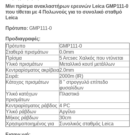
Μίνι πρίσμα ανακλαστήρων ερευνών Leica GMP111-0
που τίθεται με 4 Πολωνούς για το συνολικό σταθμό
Leica
Πρότυπο:
GMP111-0
Προδιαγραφές:
Πρότυπο
GMP111-0
Σταθερά πρισμάτων
0.0mm
Πρίσμα
5 Arcsec Χαλκός που ντύνεται
Υλικό πρισμάτων
Μεταλλικό κουτί μετάλλων
Κεντραρίσματος ακρίβεια
2.0mm
Σειρά:
2000m (IR)
Κάτοχος πρισμάτων
8 " στρογγυλό επίπεδο
φυσαλίδων
Υλικό κατόχων
Πλαστικό
πρισμάτων
Κεντραρίσματος ράβδος
4 PC
Υλικό ράβδων
Αργίλιο
Μήκος ράβδων
30cm
Χρησιμοποιημένος για
Συνολικός σταθμός Leica
Εισαγωγή: