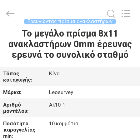
Leo
Survey
Instrument
Co.,Ltd.
All
Ερευνώντας πρίσμα ανακλαστήρων
Rights
Reserved.
Το μεγάλο πρίσμα 8x11
ΣΠΊΤΙ
ανακλαστήρων 0mm έρευνας
ΠΡΟΪΌΝΤΑ
ερευνά το συνολικό σταθμό
ΠΕΡΊΠΟΥ
Τόπος
Κίνα
καταγωγής:
ΕΜΕΊΣ
Μάρκα:
Leosurvey
ΓΎΡΟΣ
Αριθμό
Ak10-1
μοντέλου:
ΕΡΓΟΣΤΑΣΊΩΝ
Ποσότητα
10 κομμάτια
παραγγελίας
ΠΟΙΟΤΙΚΌΣ
min: