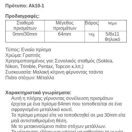
Πρότυπο: Ak10-1
Προδιαγραφές:
Σταθερά
Μέγεθος
Βάρος
Νήμα
πρισμάτων
πρισμάτων
0mm/30mm
64mm
5/8x11
1Kg
θηλυκό
Τύπος: Ενιαίο πρίσμα
Χρώμα: Γραπτός
Χρησιμοποιημένος για: Συνολικός σταθμός (Sokkia,
Nikon, Trimble, Pentax, Topcon κ.λπ.)
Συσκευασία: Μαλακή κίτρινη φέρνοντας τσάντα
Πιάτο στόχων: Μέταλλο
Χαρακτηριστικά γνωρίσματα:
Αυτή η πλήρης γέρνοντας συνέλευση πρισμάτων
έρχεται με ένα πρίσμα 64mm που τοποθετείται σε ένα
σφραγισμένο μεταλλικό κουτί.
Το πρίσμα μπορεί είτε να τοποθετηθεί σε μια 30mm είτε
μηά αντισταθμισμένη θέση.
Με το μετακινούμενο πιάτο στόχων μετάλλων.
Το γέρνοντας εξόγκωμα μπορεί να καθορίσει τη γωνία