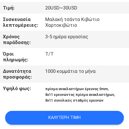
ΈΛΕΓΧΟΣ
Τιμή:
20USD~30USD
Συσκευασία
Μαλακή τσάντα Κιβώτιο
ΜΑΣ
λεπτομέρειες:
Χαρτοκιβώτιο
ΕΛΆΤΕ
Χρόνος
3-5 ημέρα εργασίας
ΣΕ
παράδοσης:
ΕΠΑΦΉ
Όροι
T/T
πληρωμής:
ΜΕ
Δυνατότητα
1000 κομμάτια το μήνα
προσφοράς:
ΖΗΤΉΣΤΕ
ΈΝΑ
Υψηλό φως:
,
πρίσμα ανακλαστήρων έρευνας 0mm
,
8x11 ερευνώντας πρίσμα ανακλαστήρων
ΑΠΌΣΠΑΣΜΑ
8x11 συνολικός σταθμός ερευνών
SITEMAP
ΚΑΛΎΤΕΡΗ ΤΙΜΉ