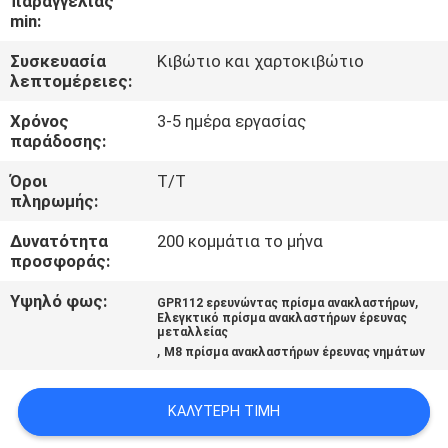
παραγγελίας
ΈΛΕΓΧΟΣ
min:
Συσκευασία
Κιβώτιο και χαρτοκιβώτιο
ΜΑΣ
λεπτομέρειες:
ΕΛΆΤΕ
Χρόνος
3-5 ημέρα εργασίας
ΣΕ
παράδοσης:
ΕΠΑΦΉ
Όροι
T/T
πληρωμής:
ΜΕ
Δυνατότητα
200 κομμάτια το μήνα
προσφοράς:
ΖΗΤΉΣΤΕ
Υψηλό φως:
,
GPR112 ερευνώντας πρίσμα ανακλαστήρων
ΈΝΑ
Ελεγκτικό πρίσμα ανακλαστήρων έρευνας
μεταλλείας
ΑΠΌΣΠΑΣΜΑ
,
M8 πρίσμα ανακλαστήρων έρευνας νημάτων
SITEMAP
ΚΑΛΎΤΕΡΗ ΤΙΜΉ