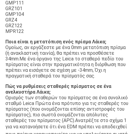
GMP111
GRZ101
GMP104
GRZ4
GRZ122
MPR122
Ποια είναι η μετατόπιση ενός πρίσμα Λάικα;
Ομοίως, αν εργάζεστε με ένα 0mm μετατόπιση πρίσμα
(ή ανακλαστική ταινία), θα πρέπει να προσθέσετε
34mm.Με ένα όργανο της Leica το σταθερό πεδίο του
πρίσματος είναι στην πραγματικότητα η διόρθωση που
πρέπει να εισάγετε σε σχέση με -34mm, Όχι η
πραγματική σταθερά του πρίσματός σας.
Πώς να ρυθμίσεις σταθερές πρίσματος σε ένα
ανελκυστήρα Λάικα;
Ορισμός των σταθερών του πρίσματος σε ένα συνολικό
σταθμό Leica Πρώτα ένα πρότυπο για τις σταθερές του
πρίσματος (που ονομάζονται επίσης αντιστροφές του
πρίσματος), πιο σωστά ονομάζονται απόλυτες
σταθερές του πρίσματος (APC).Ανατρέξτε στο σχήμα 1
για να κατανοήσετε ότι ένα EDM πρέπει να αποδειχθεί