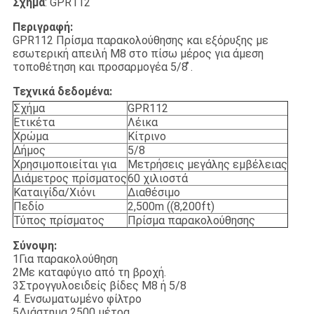
Σχήμα
: GPR112
Περιγραφή:
GPR112 Πρίσμα παρακολούθησης και εξόρυξης με
εσωτερική απειλή M8 στο πίσω μέρος για άμεση
τοποθέτηση και προσαρμογέα 5/8 ̊.
Τεχνικά δεδομένα:
Σχήμα
GPR112
Ετικέτα
Λέικα
Χρώμα
Κίτρινο
Δήμος
5/8
Χρησιμοποιείται για
Μετρήσεις μεγάλης εμβέλειας
Διάμετρος πρίσματος
60 χιλιοστά
Καταιγίδα/Χιόνι
Διαθέσιμο
Πεδίο
2,500m ((8,200ft)
Τύπος πρίσματος
Πρίσμα παρακολούθησης
Σύνοψη:
1Για παρακολούθηση
2Με καταφύγιο από τη βροχή.
3Στρογγυλοειδείς βίδες M8 ή 5/8
4. Ενσωματωμένο φίλτρο
5Διάστημα 2500 μέτρα