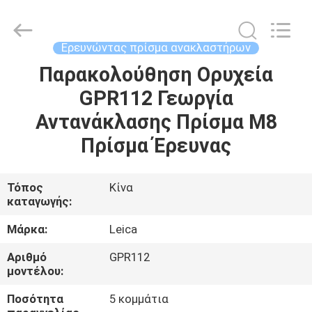
Leo
Survey
Instrument
Co.,Ltd.
All
Ερευνώντας πρίσμα ανακλαστήρων
Rights
Reserved.
Παρακολούθηση Ορυχεία
ΣΠΊΤΙ
GPR112 Γεωργία
ΠΡΟΪΌΝΤΑ
Αντανάκλασης Πρίσμα M8
Πρίσμα Έρευνας
ΠΕΡΊΠΟΥ
ΕΜΕΊΣ
Τόπος
Κίνα
καταγωγής:
ΓΎΡΟΣ
Μάρκα:
Leica
ΕΡΓΟΣΤΑΣΊΩΝ
Αριθμό
GPR112
μοντέλου:
ΠΟΙΟΤΙΚΌΣ
Ποσότητα
5 κομμάτια