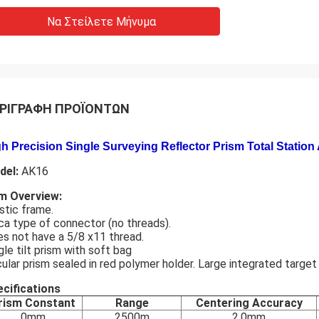
Να Στείλετε Μήνυμα
ΡΙΓΡΑΦΉ ΠΡΟΪΌΝΤΩΝ
h Precision Single Surveying Reflector Prism Total Statio
del:
AK16
m Overview:
stic frame.
ca type of connector (no threads).
s not have a 5/8 x11 thread.
gle tilt prism with soft bag
cular prism sealed in red polymer holder. Large integrated target 
cifications
rism Constant
Range
Centering Accuracy
0mm
2500m
2.0mm