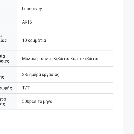
Leosurvey
AK16
υ
α
ίας
10 κομμάτια
σία
Μαλακή τσάντα Κιβώτιο Χαρτοκιβώτιο
ειες
3-5 ημέρα εργασίας
ης
ρωμής
T/T
ητα
500pcs το μήνα
άς