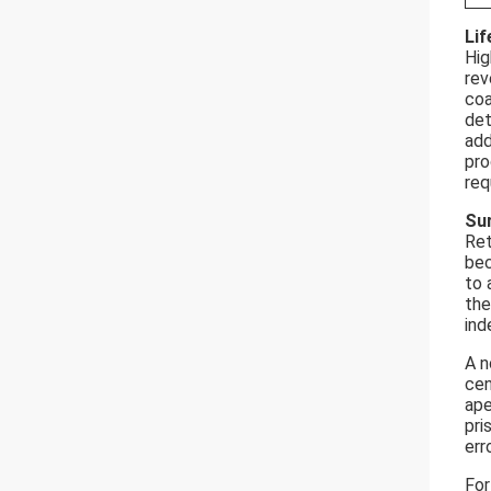
Lif
Hig
rev
coa
det
add
pro
req
Su
Ret
bec
to 
the
ind
A n
cen
ape
pri
err
For