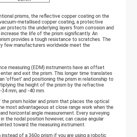
ntional prisms, the reflective copper coating on the
a vacuum-metallised copper coating, a protective
uer protects the underlying layers from corrosion and
crease the life of the prism significantly. An
e prism provides a tough resistance to scratches. The
ery few manufacturers worldwide meet the
tance measuring (EDM) instruments have an offset
nter and exit the prism. This longer time translates
n 'offset' and positioning the prism in relationship to
iplying the height of the prism by the refractive
 -34 mm, and -40 mm.
f the prism holder and prism that places the optical
s the most advantageous at close range work when the
al and horizontal angle measurement. Every surveying
 in the nodal position however, can cause angular
 pointed toward the measuring instrument.
instead of a 360o prism if you are using a robotic