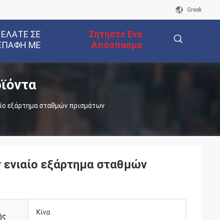
Greek
 ΕΛΆΤΕ ΣΕ
Ζητήστε Ένα
ΕΠΑΦΉ ΜΕ
Απόσπασμα
ϊόντα
描
αίο εξάρτημα σταθμών πρισμάτων
述
 ενιαίο εξάρτημα σταθμών
Κίνα
ής