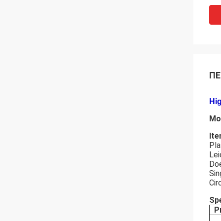
ΠΕ
Hig
Mo
Ite
Pla
Lei
Doe
Sin
Cir
Spe
P