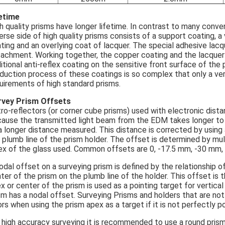
etime
h quality prisms have longer lifetime. In contrast to many conve
erse side of high quality prisms consists of a support coating, 
ting and an overlying coat of lacquer. The special adhesive lacq
achment. Working together, the copper coating and the lacquer in
itional anti-reflex coating on the sensitive front surface of th
duction process of these coatings is so complex that only a v
uirements of high standard prisms.
rvey Prism Offsets
ro-reflectors (or corner cube prisms) used with electronic dis
ause the transmitted light beam from the EDM takes longer to e
a longer distance measured. This distance is corrected by using a
 plumb line of the prism holder. The offset is determined by mult
ex of the glass used. Common offsets are 0, -17.5 mm, -30 mm,
odal offset on a surveying prism is defined by the relationship o
ter of the prism on the plumb line of the holder. This offset i
x or center of the prism is used as a pointing target for vertic
sm has a nodal offset. Surveying Prisms and holders that are not
ors when using the prism apex as a target if it is not perfectly
 high accuracy surveying it is recommended to use a round prism 