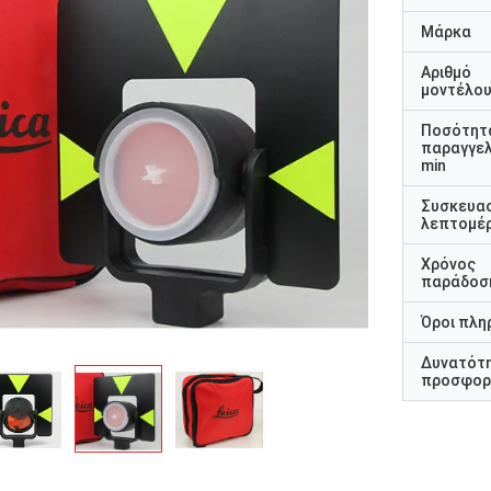
Μάρκα
Αριθμό
μοντέλο
Ποσότητ
παραγγελ
min
Συσκευα
λεπτομέρ
Χρόνος
παράδοσ
Όροι πλη
Δυνατότ
προσφορ