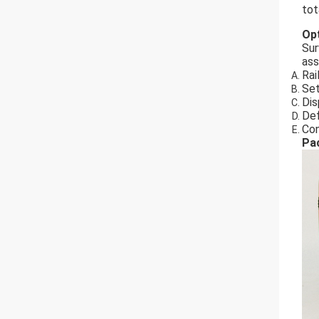
tot
Opt
Sur
ass
Rai
Set
Dis
Def
Con
Pac