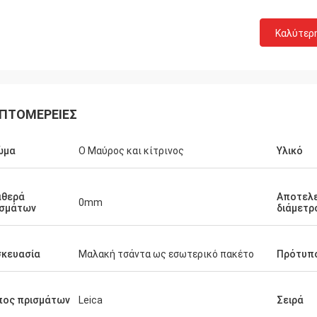
Καλύτερ
ΠΤΟΜΈΡΕΙΕΣ
ώμα
Ο Μαύρος και κίτρινος
Υλικό
αθερά
Αποτελε
0mm
ισμάτων
διάμετρ
σκευασία
Μαλακή τσάντα ως εσωτερικό πακέτο
Πρότυπ
πος πρισμάτων
Leica
Σειρά