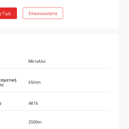
η Τιμή
Επικοινωνήστε
Μέταλλο
σματική
65mm
ος
ο
AK16
2500m