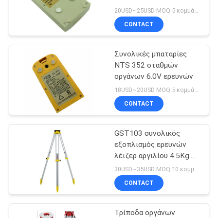
σταθμός
PRIVACY
20USD~25USD MOQ:5 κομμάτια
CONTACT
POLICY
11
Πρίσμα Πολωνός
Συνολικές μπαταρίες
NTS 352 σταθμών
Bipod
οργάνων 6.0V ερευνών
18USD~20USD MOQ:5 κομμάτια
CONTACT
GST103 συνολικός
11
εξοπλισμός ερευνών
τηλεσκοπικός
λέιζερ αργιλίου 4.5Kg
στάσεων σταθμών
30USD~35USD MOQ:10 κομμάτια
πόλος ινών
CONTACT
άνθρακα
Τρίποδα οργάνων