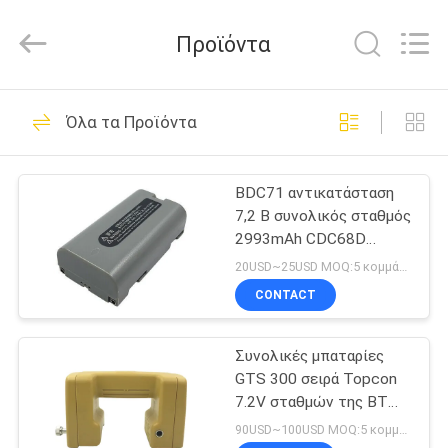
Leo
Survey
Instrument
Προϊόντα
Co.,Ltd.
All
Rights
Reserved.
ΣΠΊΤΙ
23
Όλα τα Προϊόντα
Ερευνώντας
ΠΡΟΪΌΝΤΑ
πρίσμα
BDC71 αντικατάσταση
7,2 Β συνολικός σταθμός
ανακλαστήρων
ΠΕΡΊΠΟΥ
2993mAh CDC68D
ΕΜΕΊΣ
μπαταριών λι ιονικός
20USD~25USD MOQ:5 κομμάτια
CONTACT
33
ΓΎΡΟΣ
Μίνι πρίσμα
Συνολικές μπαταρίες
ΕΡΓΟΣΤΑΣΊΩΝ
GTS 300 σειρά Topcon
ερευνών
7.2V σταθμών της BT
ΠΟΙΟΤΙΚΌΣ
24Q
90USD~100USD MOQ:5 κομμάτια