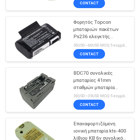
ΈΛΕΓΧΟΣ
CONTACT
Φορητός Topcon
ΜΑΣ
13
μπαταριών πακέτων
ΕΛΆΤΕ
Ps236 ελεγκτής
Πρίσμα 360 βαθμού
ΣΕ
στοιχείων μπαταριών
50USD~60USD MOQ:5 κομμάτια
φορητός
ΕΠΑΦΉ
CONTACT
ΜΕ
BDC70 συνολικές
μπαταρίες 41mm
ΖΗΤΉΣΤΕ
σταθμών μπαταρία
11
Topcon Bdc70
ΈΝΑ
30USD~35USD MOQ:5 κομμάτια
συνολικό πρίσμα
CONTACT
ΑΠΌΣΠΑΣΜΑ
σταθμών
Επαναφορτιζόμενη
SITEMAP
ιονική μπαταρία kts-400
λίθιου KB 6v συνολικός