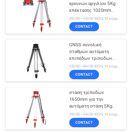
ερευνών αργιλίου 5Kg
επέκτασης 1020mm
53
τρίποδο Πολωνού
30USD~35USD MOQ:10 κομμάτια
πρισμάτων
Τηλεσκοπικό
CONTACT
ισοπεδώνοντας
GNSS συνολική
προσωπικό
σταθμών αυτόματη
επιπέδων τρίποδων
ερευνών κλειδαριά
55USD~60USD MOQ:10 κομμάτια
σφιγκτηρών συστροφής
CONTACT
46
εξοπλισμού 10Kg διπλή
Προσαρμοστής
στάση τρίποδων
1650mm για την
Tribrach
αυτόματη στάση 5Kg
τρίποδων αργιλίου
30USD~35USD MOQ:10 κομμάτια
σφιγκτηρών συστροφής
CONTACT
επιπέδων