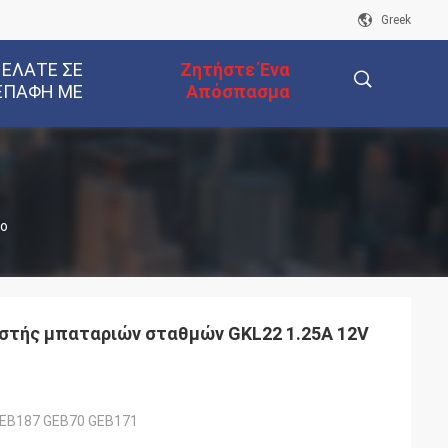
Greek
 ΕΛΆΤΕ ΣΕ
Ζητήστε Ένα
ΕΠΑΦΉ ΜΕ
Απόσπασμα
描
υο
述
στής μπαταριών σταθμών GKL22 1.25A 12V
GEB187 GEB70 GEB171