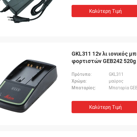
Καλύτερη Τιμή
GKL311 12v λι ιονικός 
φορτιστών GEB242 520g 
Πρότυπο:
GKL311
Χρώμα:
μαύρος
Μπαταρίες:
Μπαταρία GEB
Καλύτερη Τιμή