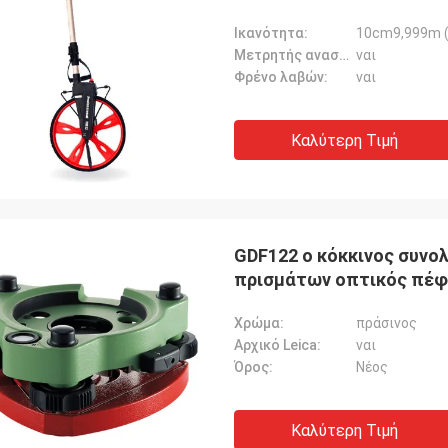
Ικανότητα:
10cm9,999m (
Μετρητής αναστοιχειοθέτησης:
ναι
Φρένο λαβών:
ναι
Καλύτερη Τιμή
GDF122 ο κόκκινος συνο
πρισμάτων οπτικός πέφ
Χρώμα:
πράσινος
Αρχικό Leica:
ναι
Όρος:
Νέος
Καλύτερη Τιμή