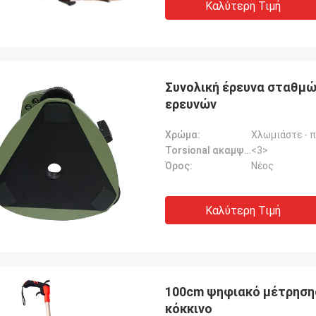
Καλύτερη Τιμή
Συνολική έρευνα σταθμώ
ερευνών
Χρώμα:
Χλωμιάστε - 
Torsional ακαμψία:
<3>
Όρος:
Νέος
Καλύτερη Τιμή
100cm ψηφιακό μέτρηση
κόκκινο