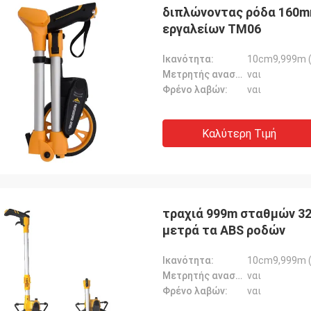
διπλώνοντας ρόδα 160m
εργαλείων TM06
Ικανότητα:
10cm9,999m (
Μετρητής αναστοιχειοθέτησης:
ναι
Φρένο λαβών:
ναι
Καλύτερη Τιμή
τραχιά 999m σταθμών 3
μετρά τα ABS ροδών
Ικανότητα:
10cm9,999m (
Μετρητής αναστοιχειοθέτησης:
ναι
Φρένο λαβών:
ναι