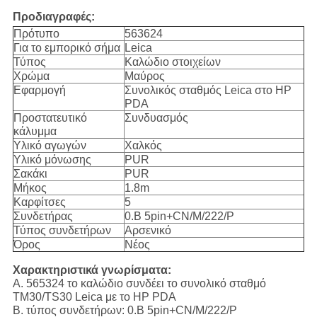
Προδιαγραφές:
Πρότυπο
563624
Για το εμπορικό σήμα
Leica
Τύπος
Καλώδιο στοιχείων
Χρώμα
Μαύρος
Εφαρμογή
Συνολικός σταθμός Leica στο HP
PDA
Προστατευτικό
Συνδυασμός
κάλυμμα
Υλικό αγωγών
Χαλκός
Υλικό μόνωσης
PUR
Σακάκι
PUR
Μήκος
1.8m
Καρφίτσες
5
Συνδετήρας
0.B 5pin+CN/M/222/P
Τύπος συνδετήρων
Αρσενικό
Όρος
Νέος
Χαρακτηριστικά γνωρίσματα:
Α. 565324 το καλώδιο συνδέει το συνολικό σταθμό
TM30/TS30 Leica με το HP PDA
Β. τύπος συνδετήρων: 0.B 5pin+CN/M/222/P