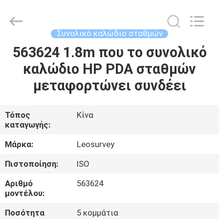
Leo
Survey
Instrument
Co.,Ltd.
All
Συνολικό καλώδιο σταθμών
Rights
Reserved.
563624 1.8m που το συνολικό
ΣΠΊΤΙ
καλώδιο HP PDA σταθμών
ΠΡΟΪΌΝΤΑ
μεταφορτώνει συνδέει
ΠΕΡΊΠΟΥ
Τόπος
Κίνα
καταγωγής:
ΕΜΕΊΣ
Μάρκα:
Leosurvey
ΓΎΡΟΣ
Πιστοποίηση:
ISO
ΕΡΓΟΣΤΑΣΊΩΝ
Αριθμό
563624
μοντέλου:
ΠΟΙΟΤΙΚΌΣ
Ποσότητα
5 κομμάτια