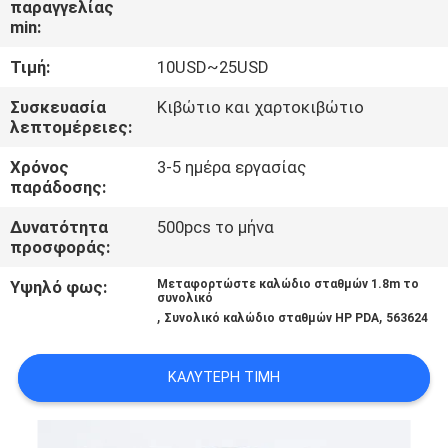
παραγγελίας
ΈΛΕΓΧΟΣ
min:
Τιμή:
10USD~25USD
ΜΑΣ
ΕΛΆΤΕ
Συσκευασία
Κιβώτιο και χαρτοκιβώτιο
λεπτομέρειες:
ΣΕ
Χρόνος
3-5 ημέρα εργασίας
ΕΠΑΦΉ
παράδοσης:
ΜΕ
Δυνατότητα
500pcs το μήνα
προσφοράς:
ΖΗΤΉΣΤΕ
Υψηλό φως:
Μεταφορτώστε καλώδιο σταθμών 1.8m το
συνολικό
ΈΝΑ
,
,
Συνολικό καλώδιο σταθμών HP PDA
563624
ΑΠΌΣΠΑΣΜΑ
ΚΑΛΎΤΕΡΗ ΤΙΜΉ
SITEMAP