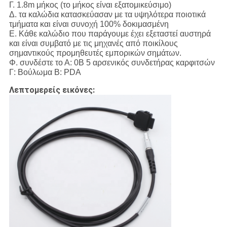
Γ. 1.8m μήκος (το μήκος είναι εξατομικεύσιμο)
Δ. τα καλώδια κατασκεύασαν με τα υψηλότερα ποιοτικά
τμήματα και είναι συνοχή 100% δοκιμασμένη
Ε. Κάθε καλώδιο που παράγουμε έχει εξεταστεί αυστηρά
και είναι συμβατό με τις μηχανές από ποικίλους
σημαντικούς προμηθευτές εμπορικών σημάτων.
Φ. συνδέστε το Α: 0B 5 αρσενικός συνδετήρας καρφιτσών
Γ: Βούλωμα Β: PDA
Λεπτομερείς εικόνες: