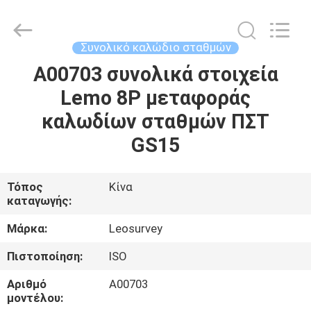
Leo
Survey
Instrument
Co.,Ltd.
All
Συνολικό καλώδιο σταθμών
Rights
Reserved.
A00703 συνολικά στοιχεία
ΣΠΊΤΙ
Lemo 8P μεταφοράς
ΠΡΟΪΌΝΤΑ
καλωδίων σταθμών ΠΣΤ
GS15
ΠΕΡΊΠΟΥ
ΕΜΕΊΣ
Τόπος
Κίνα
καταγωγής:
ΓΎΡΟΣ
Μάρκα:
Leosurvey
ΕΡΓΟΣΤΑΣΊΩΝ
Πιστοποίηση:
ISO
Αριθμό
A00703
ΠΟΙΟΤΙΚΌΣ
μοντέλου: