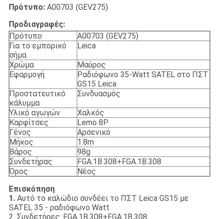
Πρότυπο:
A00703 (GEV275)
Προδιαγραφές:
Πρότυπο
A00703 (GEV275)
Για το εμπορικό
Leica
σήμα
Χρώμα
Μαύρος
Εφαρμογή
Ραδιόφωνο 35-Watt SATEL στο ΠΣΤ
GS15 Leica
Προστατευτικό
Συνδυασμός
κάλυμμα
Υλικό αγωγών
Χαλκός
Καρφίτσες
Lemo 8P
Γένος
Αρσενικό
Μήκος
1.8m
Βάρος
98g
Συνδετήρας
FGA.1B.308+FGA.1B.308
Όρος
Νέος
Επισκόπηση
1.
Αυτό το καλώδιο συνδέει το ΠΣΤ Leica GS15 με
SATEL 35 - ραδιόφωνο Watt
2. Συνδετήρες: FGA.1B.308+FGA.1B.308