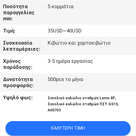
ΈΛΕΓΧΟΣ
Ποσότητα
5 κομμάτια
παραγγελίας
min:
ΜΑΣ
Τιμή:
35USD~40USD
ΕΛΆΤΕ
ΣΕ
Συσκευασία
Κιβώτιο και χαρτοκιβώτιο
λεπτομέρειες:
ΕΠΑΦΉ
Χρόνος
3-5 ημέρα εργασίας
ΜΕ
παράδοσης:
Δυνατότητα
500pcs το μήνα
ΖΗΤΉΣΤΕ
προσφοράς:
ΈΝΑ
Υψηλό φως:
,
Συνολικό καλώδιο σταθμών Lemo 8P
ΑΠΌΣΠΑΣΜΑ
,
Συνολικό καλώδιο σταθμών ΠΣΤ GS15
A00703
SITEMAP
ΚΑΛΎΤΕΡΗ ΤΙΜΉ