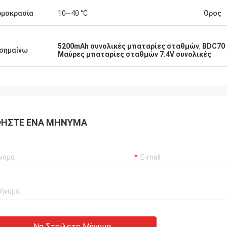
ρμοκρασία
10~40 °C
Όρος
5200mAh συνολικές μπαταρίες σταθμών
,
BDC70 
σημαίνω
Μαύρες μπαταρίες σταθμών 7.4V συνολικές
ΉΣΤΕ ΈΝΑ ΜΉΝΥΜΑ
Να Στείλετε Μήνυμα