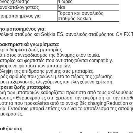
όνος χρέωσης
4 ώρες
ανακαταλογηστέος
Ναι
Topcon και συνολικός
ησιμοποιημένος για
σταθμός Sokkia
ησιμοποιημένος για:
ολικοί σταθμός και Sokkia ES, συνολικός σταθμός του CX FX 
ρακτηριστικά γνωρίσματα:
ριά διάρκεια ζωής μπαταρίας.
όπιστος ανεφοδιασμός της δύναμης στον τομέα.
ταρίες και φορτιστές που αντιστοιχούνται compatibly.
γορα να φορτίσει των μπαταριών.
ληψη της επίδρασης μνήμης στις μπαταρίες.
ρός αριθμός που χρεώνει μετά το πέρας της χρέωσης.
ροεπεξεργαστής ελεγχόμενος και ελεγχόμενη χρέωση.
άρκεια ζωής μπαταρίας
ωή των μπαταριών καθορίζεται πρώτιστα από τους ακόλουθους
ωσης • Θερμοκρασίες στη χρέωση, την εκφόρτιση και την απο
νότητα που προκαλείται από το ανακριβές chargingReduction σ
κία. Εντούτοις μπορεί επίσης να είναι το αποτέλεσμα της αποθ
μοκρασίες.
οθήκευση