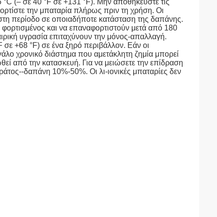
°C (– σε 40 °F σε +131 °F). Μην αποθηκεύστε τις
ορτίστε την μπαταρία πλήρως πριν τη χρήση. Οι
στη περίοδο σε οποιαδήποτε κατάσταση της δαπάνης.
φορτισμένος και να επαναφορτιστούν μετά από 180
αιρική υγρασία επιταχύνουν την μόνος-απαλλαγή.
 σε +68 °F) σε ένα ξηρό περιβάλλον. Εάν οι
άλο χρονικό διάστημα που αμετάκλητη ζημία μπορεί
νωθεί από την κατασκευή. Για να μειώσετε την επίδραση
ράτος--δαπάνη 10%-50%. Οι λι-ιονικές μπαταρίες δεν