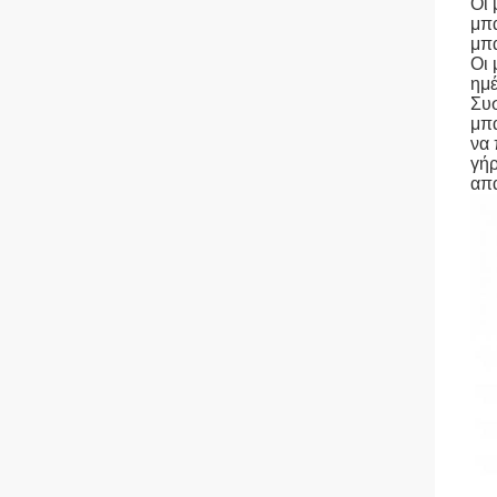
Οι 
μπα
μπα
Οι 
ημέ
Συσ
μπα
να 
γήρ
απα