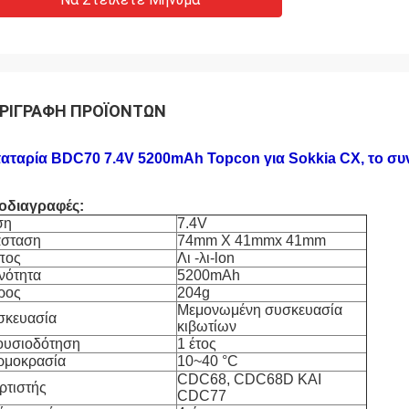
ΡΙΓΡΑΦΉ ΠΡΟΪΌΝΤΩΝ
αταρία BDC70 7.4V 5200mAh Topcon για Sokkia CX, το συν
οδιαγραφές:
ση
7.4V
άσταση
74mm Χ 41mmx 41mm
πος
Λι -λι-lon
νότητα
5200mAh
ρος
204g
Μεμονωμένη συσκευασία
σκευασία
κιβωτίων
ουσιοδότηση
1 έτος
ρμοκρασία
10~40 °C
CDC68, CDC68D ΚΑΙ
ρτιστής
CDC77