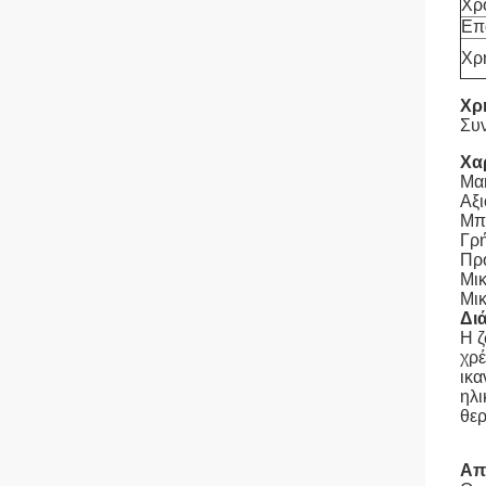
Χρ
Επ
Χρ
Χρ
Συν
Χα
Μακ
Αξι
Μπα
Γρή
Πρό
Μικ
Μικ
Δι
Η ζ
χρέ
ικα
ηλι
θερ
Απ