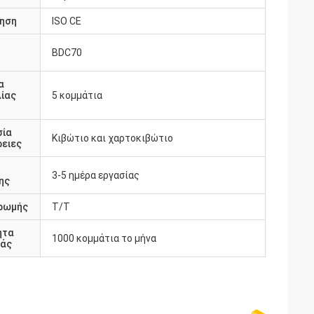
ηση
ISO CE
BDC70
υ
α
ίας
5 κομμάτια
σία
Κιβώτιο και χαρτοκιβώτιο
ειες
3-5 ημέρα εργασίας
ης
ρωμής
T/T
ητα
1000 κομμάτια το μήνα
άς