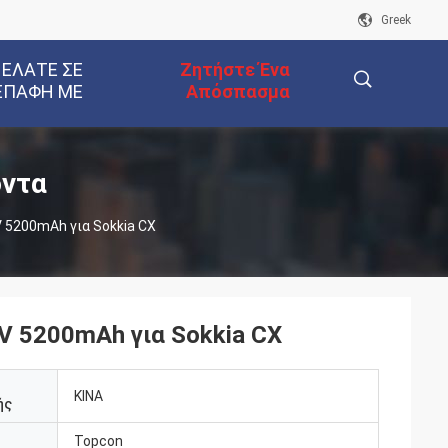
Greek
 ΕΛΆΤΕ ΣΕ
Ζητήστε Ένα
ΕΠΑΦΉ ΜΕ
Απόσπασμα
描
όντα
 5200mAh για Sokkia CX
述
V 5200mAh για Sokkia CX
ΚΙΝΑ
ής
Topcon