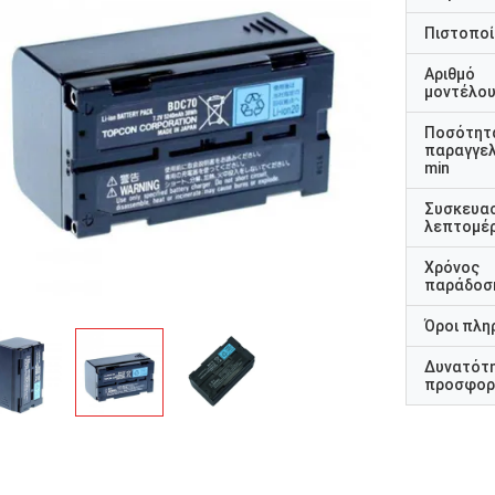
Πιστοποί
Αριθμό
μοντέλο
Ποσότητ
παραγγελ
min
Συσκευα
λεπτομέρ
Χρόνος
παράδοσ
Όροι πλη
Δυνατότ
προσφορ