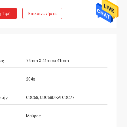
η Τιμή
Επικοινωνήστε
ος
74mm Χ 41mmx 41mm
204g
στής
CDC68, CDC68D ΚΑΙ CDC77
Μαύρος