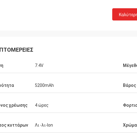
Καλύτερ
ΠΤΟΜΈΡΕΙΕΣ
ση
7.4V
Μέγεθ
νότητα
5200mAh
Βάρος
όνος χρέωσης
4 ώρες
Φορτι
πος κυττάρων
Λι -λι-lon
Χρώμα