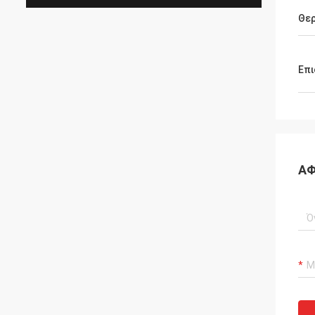
Θε
Επι
ΑΦ