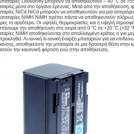
μπαταρίες Leosurvey μπορούν να αποθηκευτούν – 40 °C σε +55 
ταρίες μέσα στο όργανο έρευνας. Μετά από την αποθήκευση, φ
ταρίες NiCd NiCd μπορούν να αποθηκευτούν για μια απεριόρι
μπαταρίες NiMH NiMH πρέπει πάντα να αποθηκευτούν πλήρως 
ρες το αργότερο. Οι υψηλές θερμοκρασίες και η υψηλή ατμοσφ
τήνουμε την αποθήκευση στη σειρά από 0 °C σε +20 °C (+32 °F
ταρίες NiMH αποθηκεύονται στο απαλλαγμένο κράτος η για μεγ
προκληθεί. Λι-ιονική λι-ιονική έναρξη μπαταριών για να επιδει
ανσης, αποθηκεύστε την μπαταρία σε μια δροσερή θέση στην κ
ιτούν την κανονική φόρτιση ενώ στην αποθήκευση.