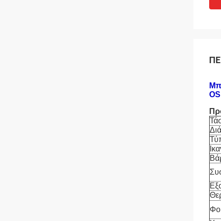
ΠΕ
Μπ
OS
Πρ
Τά
Δι
Τύ
Ικα
Βά
Συ
Εξ
Θε
Φο