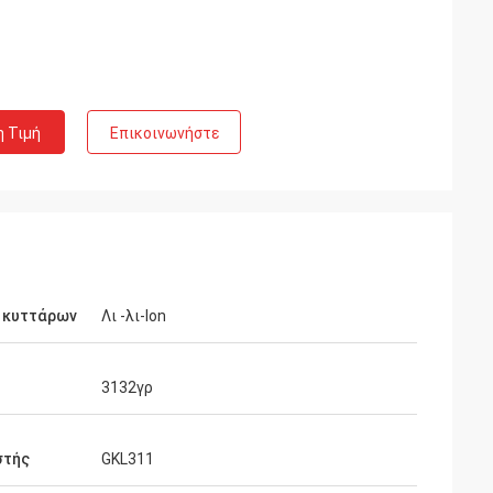
η Τιμή
Επικοινωνήστε
 κυττάρων
Λι -λι-lon
3132γρ
στής
GKL311