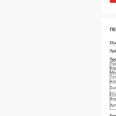
ΠΕ
Εξω
Πρ
Πρ
Τά
Βά
Μέ
Τύ
Ικα
Συ
Εξ
Φο
Χρη
Εγκ