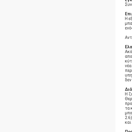
Συν
Επι
Η ε
μπα
ενό
Αντ
Ελ
Ακό
απο
κύτ
νέα
περ
υπη
δεν
Διά
Η ζ
Θερ
προ
τα 
μπο
2.6
και
Προ