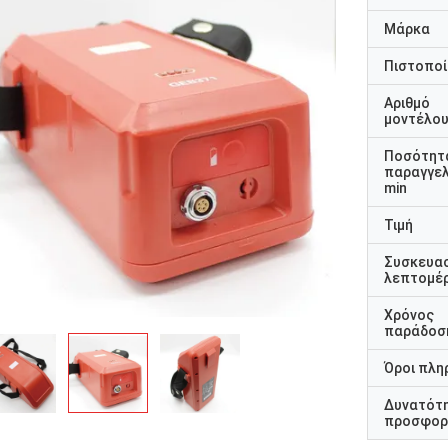
Μάρκα
Πιστοποί
Αριθμό
μοντέλο
Ποσότητ
παραγγελ
min
Τιμή
Συσκευα
λεπτομέρ
Χρόνος
παράδοσ
Όροι πλη
Δυνατότ
προσφορ