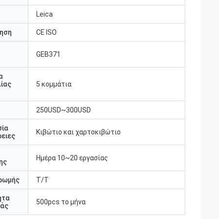
Leica
ηση
CE ISO
GEB371
υ
α
ίας
5 κομμάτια
250USD~300USD
σία
Κιβώτιο και χαρτοκιβώτιο
ειες
Ημέρα 10~20 εργασίας
ης
ρωμής
T/T
ητα
500pcs το μήνα
άς