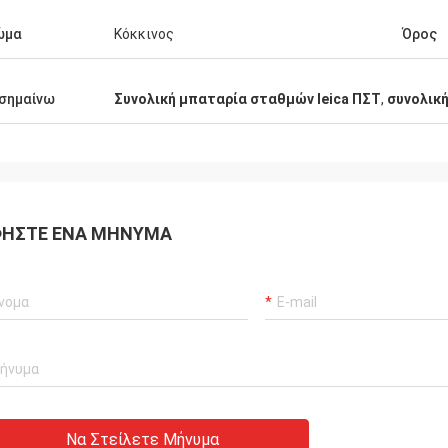
ώμα
Κόκκινος
Όρος
σημαίνω
Συνολική μπαταρία σταθμών leica ΠΣΤ
,
συνολική
ΉΣΤΕ ΈΝΑ ΜΉΝΥΜΑ
Να Στείλετε Μήνυμα