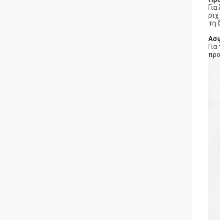
Για
ριχ
τη 
Ασ
Για
προ