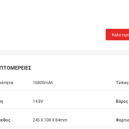
Καλύτερ
ΠΤΟΜΈΡΕΙΕΣ
νότητα
16800mAh
Τύπος
ση
14.8V
Βάρος
γεθος
245 X 108 X 84mm
Φορτι