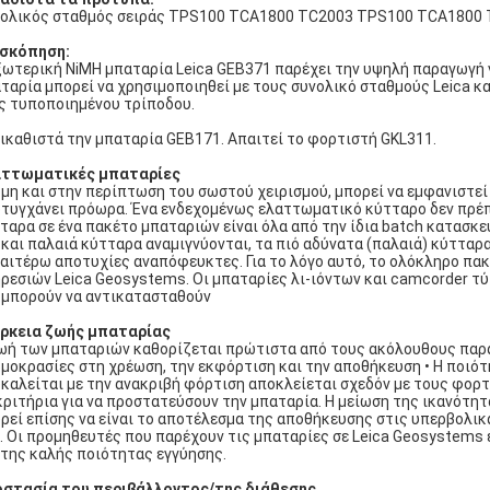
ολικός σταθμός σειράς TPS100 TCA1800 TC2003 TPS100 TCA1800 T
σκόπηση:
ξωτερική NiMH μπαταρία Leica GEB371 παρέχει την υψηλή παραγωγή γ
ταρία μπορεί να χρησιμοποιηθεί με τους συνολικό σταθμούς Leica κ
ς τυποποιημένου τρίποδου.
ικαθιστά την μπαταρία GEB171. Απαιτεί το φορτιστή GKL311.
αττωματικές μπαταρίες
μη και στην περίπτωση του σωστού χειρισμού, μπορεί να εμφανιστεί
τυγχάνει πρόωρα. Ένα ενδεχομένως ελαττωματικό κύτταρο δεν πρέπε
ταρα σε ένα πακέτο μπαταριών είναι όλα από την ίδια batch κατασκευ
 και παλαιά κύτταρα αναμιγνύονται, τα πιό αδύνατα (παλαιά) κύττα
αιτέρω αποτυχίες αναπόφευκτες. Για το λόγο αυτό, το ολόκληρο πα
ρεσιών Leica Geosystems. Οι μπαταρίες λι-ιόντων και camcorder τύ
 μπορούν να αντικατασταθούν
ρκεια ζωής μπαταρίας
ωή των μπαταριών καθορίζεται πρώτιστα από τους ακόλουθους παρά
μοκρασίες στη χρέωση, την εκφόρτιση και την αποθήκευση • Η ποι
καλείται με την ανακριβή φόρτιση αποκλείεται σχεδόν με τους φορτ
κριτήρια για να προστατεύσουν την μπαταρία. Η μείωση της ικανότητ
ρεί επίσης να είναι το αποτέλεσμα της αποθήκευσης στις υπερβολι
). Οι προμηθευτές που παρέχουν τις μπαταρίες σε Leica Geosystem
 της καλής ποιότητας εγγύησης.
στασία του περιβάλλοντος/της διάθεσης