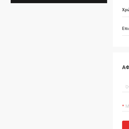
Χρ
Επι
ΑΦ