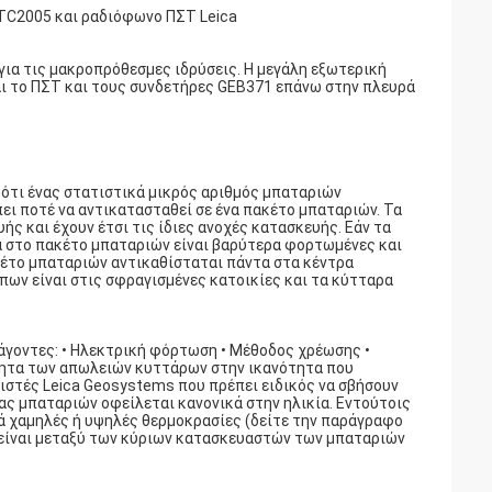
C2005 και ραδιόφωνο ΠΣΤ Leica
ια τις μακροπρόθεσμες ιδρύσεις. Η μεγάλη εξωτερική
αι το ΠΣΤ και τους συνδετήρες GEB371 επάνω στην πλευρά
 ότι ένας στατιστικά μικρός αριθμός μπαταριών
ι ποτέ να αντικατασταθεί σε ένα πακέτο μπαταριών. Τα
ής και έχουν έτσι τις ίδιες ανοχές κατασκευής. Εάν τα
ρα στο πακέτο μπαταριών είναι βαρύτερα φορτωμένες και
κέτο μπαταριών αντικαθίσταται πάντα στα κέντρα
πων είναι στις σφραγισμένες κατοικίες και τα κύτταρα
γοντες: • Ηλεκτρική φόρτωση • Μέθοδος χρέωσης •
ότητα των απωλειών κυττάρων στην ικανότητα που
ιστές Leica Geosystems που πρέπει ειδικός να σβήσουν
ας μπαταριών οφείλεται κανονικά στην ηλικία. Εντούτοις
κά χαμηλές ή υψηλές θερμοκρασίες (δείτε την παράγραφο
s είναι μεταξύ των κύριων κατασκευαστών των μπαταριών