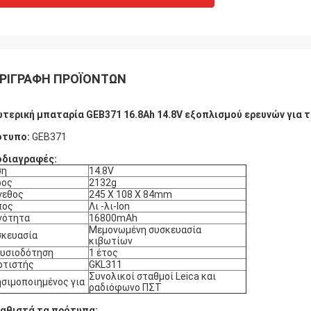
ΡΙΓΡΑΦΉ ΠΡΟΪΌΝΤΩΝ
τερική μπαταρία GEB371 16.8Ah 14.8V εξοπλισμού ερευνών για 
ότυπο:
GEB371
οδιαγραφές:
ση
14.8V
ρος
2132g
γεθος
245 X 108 X 84mm
πος
Λι -λι-lon
νότητα
16800mAh
Μεμονωμένη συσκευασία
σκευασία
κιβωτίων
ουσιοδότηση
1 έτος
ρτιστής
GKL311
Συνολικοί σταθμοί Leica και
σιμοποιημένος για
ραδιόφωνο ΠΣΤ
αθιστά τα πρότυπα: