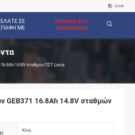
Greek
 ΕΛΆΤΕ ΣΕ
Ζητήστε Ένα
ΕΠΑΦΉ ΜΕ
Απόσπασμα
όντα
描
16.8Ah 14.8V σταθμών ΠΣΤ Leica
述
ών GEB371 16.8Ah 14.8V σταθμών
Κίνα
ής