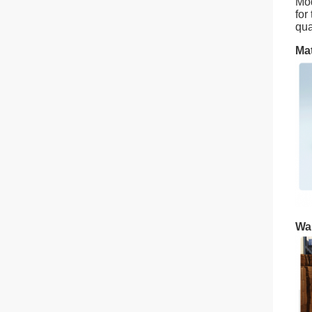
Mod
for
qua
Mat
Wa