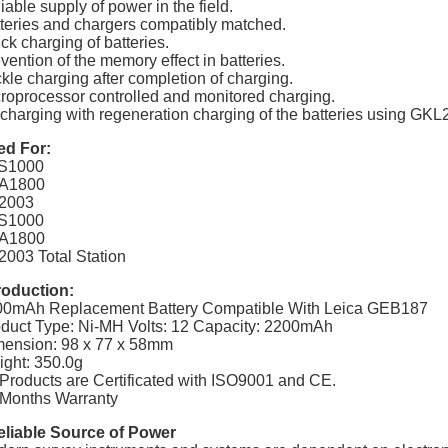
iable supply of power in the field.
teries and chargers compatibly matched.
ck charging of batteries.
vention of the memory effect in batteries.
ckle charging after completion of charging.
roprocessor controlled and monitored charging.
charging with regeneration charging of the batteries using GKL
ed For:
S1000
A1800
2003
S1000
A1800
003 Total Station
roduction:
00mAh Replacement Battery Compatible With Leica GEB187
duct Type: Ni-MH Volts: 12 Capacity: 2200mAh
ension: 98 x 77 x 58mm
ght: 350.0g
 Products are Certificated with ISO9001 and CE.
Months Warranty
eliable Source of Power