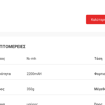
Καλύτερ
ΠΤΟΜΈΡΕΙΕΣ
πος
Νι-mh
Τάση
νότητα
2200mAH
Φορτι
ρος
350g
Μέγεθ
ώμα
μαύρος
Όρος