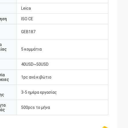
Leica
ηση
ISO CE
GEB187
υ
α
ίας
5 κομμάτια
40USD~50USD
σία
1pc ανά κιβώτιο
ειες
3-5 ημέρα εργασίας
ης
ητα
500pcs το μήνα
άς