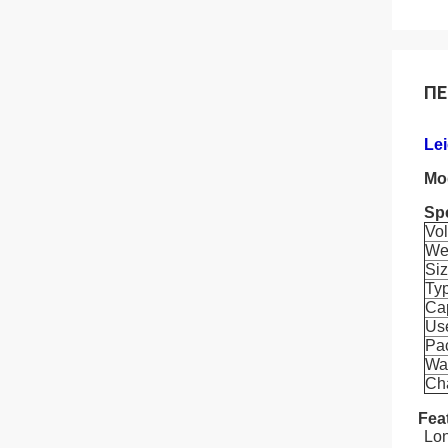
ΠΕ
Le
Mo
Spe
Vo
We
Si
Ty
Ca
Us
Pa
Wa
Ch
Fea
Lon