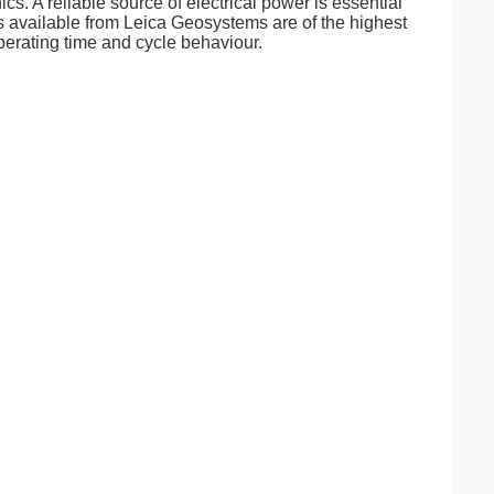
. A reliable source of electrical power is essential
es available from Leica Geosystems are of the highest
operating time and cycle behaviour.