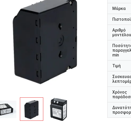
Μάρκα
Πιστοποί
Αριθμό
μοντέλο
Ποσότητ
παραγγελ
min
Τιμή
Συσκευα
λεπτομέρ
Χρόνος
παράδοσ
Δυνατότ
προσφορ