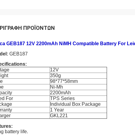
ΡΙΓΡΑΦΉ ΠΡΟΪΌΝΤΩΝ
ica GEB187 12V 2200mAh NiMH Compatible Battery For Leic
del:
GEB187
cifications:
ltage
12V
ight
350g
ze
98*77*58mm
pe
Ni-Mh
pacity
2200mAh
ed For
TPS Series
ckage
Individual Box Package
rranty
1 Year
arger
GKL221
tures:
g battery life.