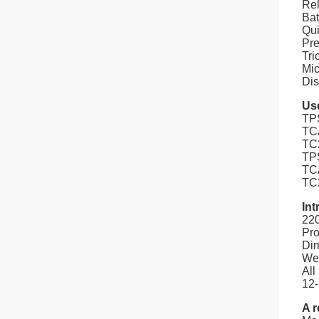
Rel
Bat
Qui
Pre
Tri
Mic
Dis
Us
TP
TC
TC
TP
TC
TC2
Int
22
Pro
Dim
Wei
All
12-
A r