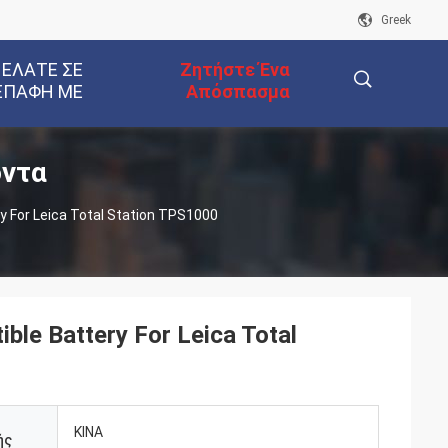
Greek
 ΕΛΆΤΕ ΣΕ
Ζητήστε Ένα
ΕΠΑΦΉ ΜΕ
Απόσπασμα
όντα
描
 For Leica Total Station TPS1000
述
e Battery For Leica Total
ΚΙΝΑ
ής