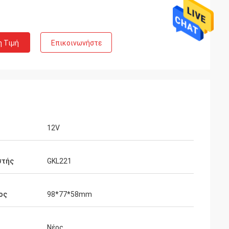
η Τιμή
Επικοινωνήστε
12V
στής
GKL221
ος
98*77*58mm
Νέος