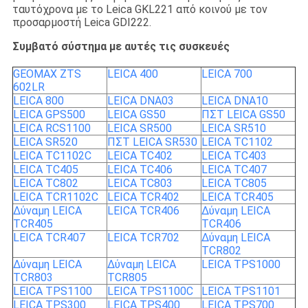
ταυτόχρονα με το Leica GKL221 από κοινού με τον
προσαρμοστή Leica GDI222.
Συμβατό σύστημα με αυτές τις συσκευές
GEOMAX ZTS
LEICA 400
LEICA 700
602LR
LEICA 800
LEICA DNA03
LEICA DNA10
LEICA GPS500
LEICA GS50
ΠΣΤ LEICA GS50
LEICA RCS1100
LEICA SR500
LEICA SR510
LEICA SR520
ΠΣΤ LEICA SR530
LEICA TC1102
LEICA TC1102C
LEICA TC402
LEICA TC403
LEICA TC405
LEICA TC406
LEICA TC407
LEICA TC802
LEICA TC803
LEICA TC805
LEICA TCR1102C
LEICA TCR402
LEICA TCR405
Δύναμη LEICA
LEICA TCR406
Δύναμη LEICA
TCR405
TCR406
LEICA TCR407
LEICA TCR702
Δύναμη LEICA
TCR802
Δύναμη LEICA
Δύναμη LEICA
LEICA TPS1000
TCR803
TCR805
LEICA TPS1100
LEICA TPS1100C
LEICA TPS1101
LEICA TPS300
LEICA TPS400
LEICA TPS700