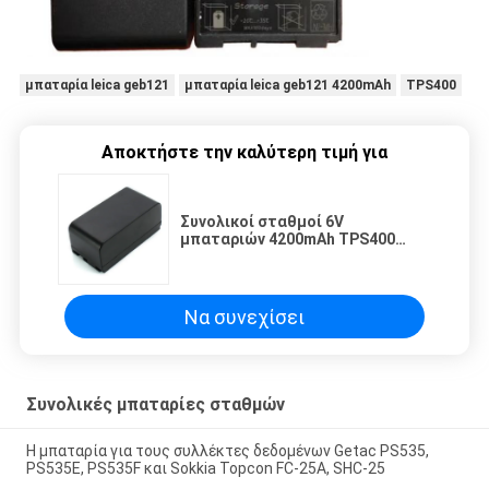
μπαταρία leica geb121
μπαταρία leica geb121 4200mAh
TPS400
Αποκτήστε την καλύτερη τιμή για
Συνολικοί σταθμοί 6V
μπαταριών 4200mAh TPS400
Leica Geb121
Να συνεχίσει
Συνολικές μπαταρίες σταθμών
Η μπαταρία για τους συλλέκτες δεδομένων Getac PS535,
PS535E, PS535F και Sokkia Topcon FC-25A, SHC-25