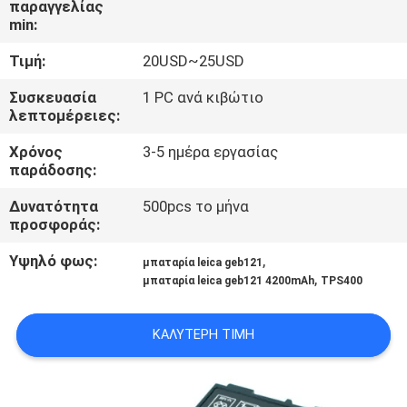
παραγγελίας
ΈΛΕΓΧΟΣ
min:
Τιμή:
20USD~25USD
ΜΑΣ
ΕΛΆΤΕ
Συσκευασία
1 PC ανά κιβώτιο
λεπτομέρειες:
ΣΕ
Χρόνος
3-5 ημέρα εργασίας
ΕΠΑΦΉ
παράδοσης:
ΜΕ
Δυνατότητα
500pcs το μήνα
προσφοράς:
ΖΗΤΉΣΤΕ
Υψηλό φως:
,
μπαταρία leica geb121
ΈΝΑ
,
μπαταρία leica geb121 4200mAh
TPS400
ΑΠΌΣΠΑΣΜΑ
ΚΑΛΎΤΕΡΗ ΤΙΜΉ
SITEMAP