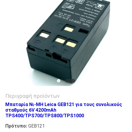
PRIVACY
POLICY
Περιγραφή προϊόντων
Μπαταρία Νι-MH Leica GEB121 για τους συνολικούς
σταθμούς 6V 4200mAh
TPS400/TPS700/TPS800/TPS1000
Πρότυπο:
GEB121