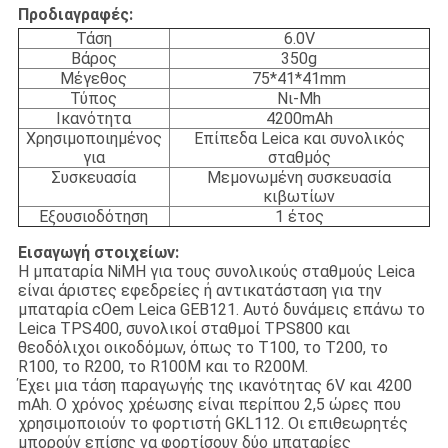
Προδιαγραφές:
Τάση
6.0V
Βάρος
350g
Μέγεθος
75*41*41mm
Τύπος
Νι-Mh
Ικανότητα
4200mAh
Χρησιμοποιημένος
Επίπεδα Leica και συνολικός
για
σταθμός
Συσκευασία
Μεμονωμένη συσκευασία
κιβωτίων
Εξουσιοδότηση
1 έτος
Εισαγωγή στοιχείων:
Η μπαταρία NiMH για τους συνολικούς σταθμούς Leica
είναι άριστες εφεδρείες ή αντικατάσταση για την
μπαταρία cOem Leica GEB121. Αυτό δυνάμεις επάνω το
Leica TPS400, συνολικοί σταθμοί TPS800 και
θεοδόλιχοι οικοδόμων, όπως το T100, το T200, το
R100, το R200, το R100M και το R200M.
Έχει μια τάση παραγωγής της ικανότητας 6V και 4200
mAh. Ο χρόνος χρέωσης είναι περίπου 2,5 ώρες που
χρησιμοποιούν το φορτιστή GKL112. Οι επιθεωρητές
μπορούν επίσης να φορτίσουν δύο μπαταρίες