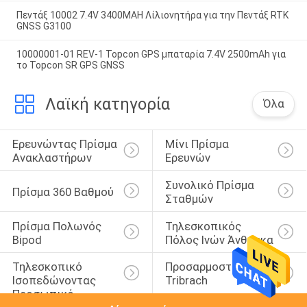
Πεντάξ 10002 7.4V 3400MAH Λίλιονητήρα για την Πεντάξ RTK
GNSS G3100
10000001-01 REV-1 Topcon GPS μπαταρία 7.4V 2500mAh για
το Topcon SR GPS GNSS
Λαϊκή κατηγορία
Όλα
Ερευνώντας Πρίσμα 
Μίνι Πρίσμα 
Ανακλαστήρων
Ερευνών
Συνολικό Πρίσμα 
Πρίσμα 360 Βαθμού
Σταθμών
Πρίσμα Πολωνός 
Τηλεσκοπικός 
Bipod
Πόλος Ινών Άνθρακα
Τηλεσκοπικό 
Προσαρμοστής 
Ισοπεδώνοντας 
Tribrach
Προσωπικό