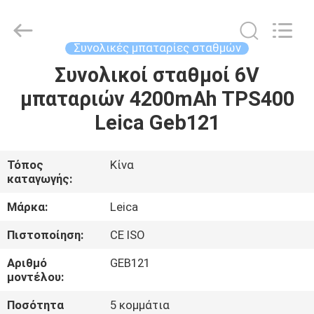
Leo
Survey
Instrument
Co.,Ltd.
All
Συνολικές μπαταρίες σταθμών
Rights
Reserved.
Συνολικοί σταθμοί 6V
ΣΠΊΤΙ
μπαταριών 4200mAh TPS400
ΠΡΟΪΌΝΤΑ
Leica Geb121
ΠΕΡΊΠΟΥ
Τόπος
Κίνα
καταγωγής:
ΕΜΕΊΣ
Μάρκα:
Leica
ΓΎΡΟΣ
Πιστοποίηση:
CE ISO
ΕΡΓΟΣΤΑΣΊΩΝ
Αριθμό
GEB121
μοντέλου:
ΠΟΙΟΤΙΚΌΣ
Ποσότητα
5 κομμάτια