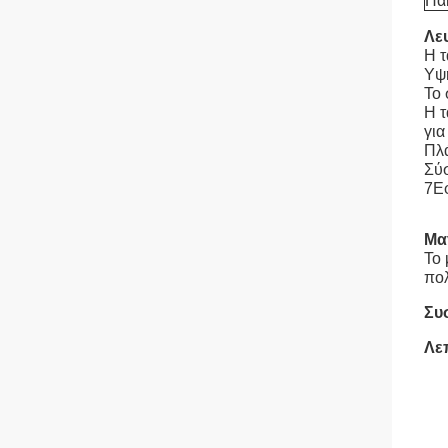
Πα
Λε
Η τ
Υψη
Το 
Η τ
για
Πλά
Σύσ
7Εφ
Μα
Το 
πολ
Συ
Λε