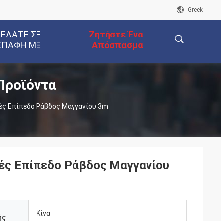
Greek
 ΕΛΆΤΕ ΣΕ
Ζητήστε Ένα
ΕΠΑΦΉ ΜΕ
Απόσπασμα
Προϊόντα
描
ές Επίπεδο Ράβδος Μαγγανίου 3m
述
ές Επίπεδο Ράβδος Μαγγανίου
Κίνα
ής