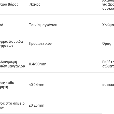
Ακαθά
θαρό βάρος
7kg/pc
για 2p
συσκε
κό
Ταινία μαγγάνιου
Χρώμα
φριά λουρίδα
Προαιρετικός
Όρος
ηγήσεων
οδιαγραφή
Ευθύτ
0.4×33mm
νιών μαγγάνιου
σώματ
ος κάθε
≤0.04mm
συσκε
ρητή
ος στο σημείο
≤0.25mm
έν