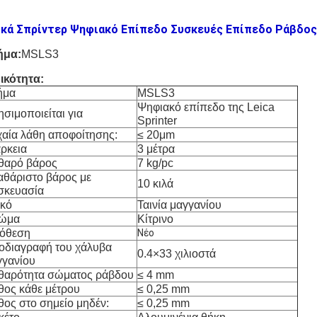
ικά Σπρίντερ Ψηφιακό Επίπεδο Συσκευές Επίπεδο Ράβδος
ήμα:
MSLS3
ικότητα:
ήμα
MSLS3
Ψηφιακό επίπεδο της Leica
σιμοποιείται για
Sprinter
χαία λάθη αποφοίτησης:
≤ 20
μ
m
ρκεια
3 μέτρα
θαρό βάρος
7 kg/pc
αθάριστο βάρος με
10 κιλά
σκευασία
ικό
Ταινία μαγγανίου
ώμα
Κίτρινο
όθεση
Νέο
οδιαγραφή του χάλυβα
0.4
×
33 χιλιοστά
γγανίου
θαρότητα σώματος ράβδου
≤ 4 mm
θος κάθε μέτρου
≤ 0,25 mm
θος στο σημείο μηδέν:
≤ 0,25 mm