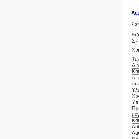
Λε
Σχ
Ειδ
Σχ
Χρη
Τυ
Διά
Κα
Ακ
συ
Υλ
Χρ
Υπ
Πρ
μα
Κα
Λά
Λά