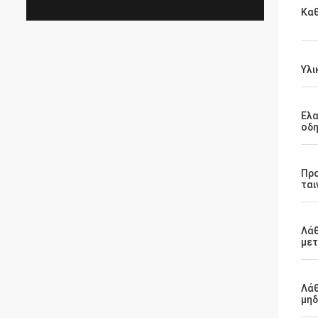
Κα
Υλι
Ελα
οδ
Πρ
ται
Λάθ
μετ
Λάθ
μηδ