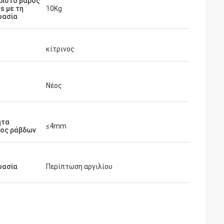
ριστο βάρος
cs με τη
10Kg
υασία
κίτρινος
Νέος
ητα
≤4mm
ος ράβδων
υασία
Περίπτωση αργιλίου