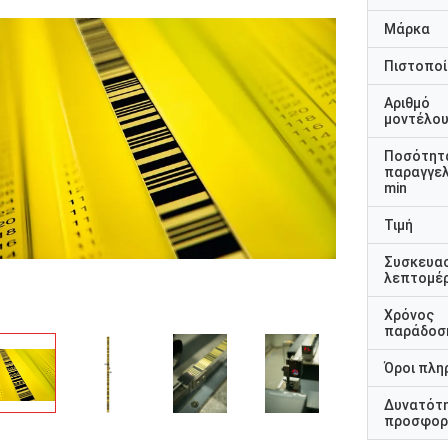
Μάρκα
Πιστοποί
Αριθμό
μοντέλο
Ποσότητ
παραγγελ
min
Τιμή
Συσκευα
λεπτομέρ
Χρόνος
παράδοσ
Όροι πλη
Δυνατότ
προσφορ