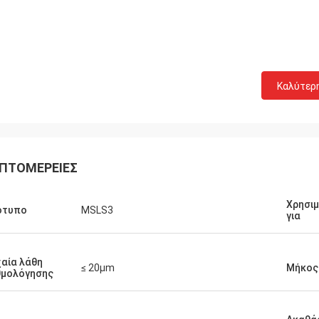
Καλύτερ
ΠΤΟΜΈΡΕΙΕΣ
Χρησι
ότυπο
MSLS3
για
αία λάθη
≤ 20μm
Μήκος
θμολόγησης