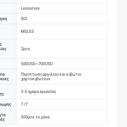
Leosurvey
ηση
ISO
MSLS3
υ
α
ίας
2pcs
500USD~700USD
σία
Περίπτωση αργιλίου και κιβώτιο
ειες
χαρτοκιβωτίων
3-5 ημέρα εργασίας
ης
ρωμής
T/T
ητα
500pcs το μήνα
άς