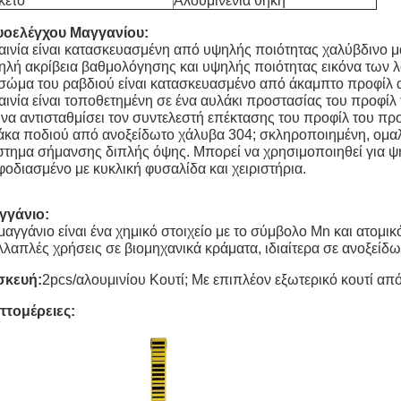
κέτο
Αλουμινένια θήκη
υοελέγχου Μαγγανίου:
αινία είναι κατασκευασμένη από υψηλής ποιότητας χαλύβδινο μ
λή ακρίβεια βαθμολόγησης και υψηλής ποιότητας εικόνα των 
σώμα του ραβδιού είναι κατασκευασμένο από άκαμπτο προφίλ α
αινία είναι τοποθετημένη σε ένα αυλάκι προστασίας του προφίλ
 να αντισταθμίσει τον συντελεστή επέκτασης του προφίλ του π
κα ποδιού από ανοξείδωτο χάλυβα 304; σκληροποιημένη, ομαλ
τημα σήμανσης διπλής όψης. Μπορεί να χρησιμοποιηθεί για ψη
οδιασμένο με κυκλική φυσαλίδα και χειριστήρια.
γγάνιο:
μαγγάνιο είναι ένα χημικό στοιχείο με το σύμβολο Mn και ατομικ
λαπλές χρήσεις σε βιομηχανικά κράματα, ιδιαίτερα σε ανοξείδ
σκευή:
2pcs/αλουμινίου Κουτί; Με επιπλέον εξωτερικό κουτί από
πτομέρειες: