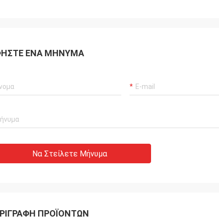
ΉΣΤΕ ΈΝΑ ΜΉΝΥΜΑ
Να Στείλετε Μήνυμα
ΡΙΓΡΑΦΉ ΠΡΟΪΌΝΤΩΝ