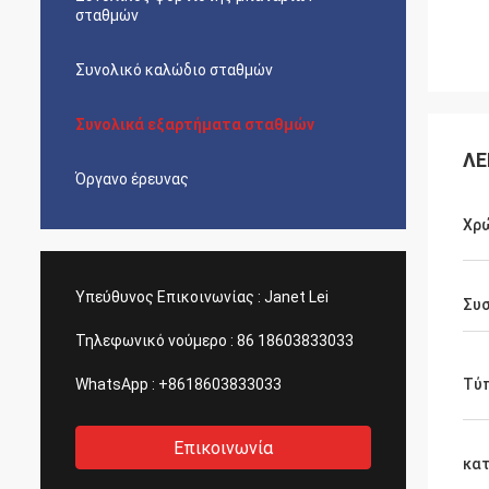
σταθμών
Συνολικό καλώδιο σταθμών
Συνολικά εξαρτήματα σταθμών
ΛΕ
Όργανο έρευνας
Χρ
Υπεύθυνος Επικοινωνίας :
Janet Lei
Συ
Τηλεφωνικό νούμερο :
86 18603833033
WhatsApp :
+8618603833033
Τύ
Επικοινωνία
κατ