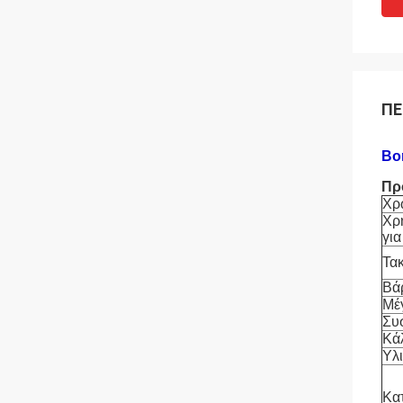
ΠΕ
Βο
Πρ
Χρ
Χρ
για
Τα
Βά
Μέ
Συ
Κά
Υλ
Κα