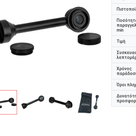
Πιστοποί
Ποσότητ
παραγγελ
min
Τιμή
Συσκευα
λεπτομέρ
Χρόνος
παράδοσ
Όροι πλη
Δυνατότ
προσφορ