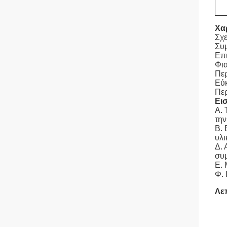
Χα
Σχε
Συ
Επι
Φια
Περ
Εύκ
Περ
Ει
Α. 
την
Β. 
υλι
Δ. 
συ
Ε. 
Φ. 
Λε