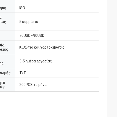
ηση
ISO
α
ίας
5 κομμάτια
70USD~90USD
σία
Κιβώτιο και χαρτοκιβώτιο
ειες
3-5 ημέρα εργασίας
ης
ρωμής
T/T
ητα
200PCS το μήνα
άς