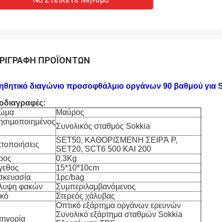
ΡΙΓΡΑΦΉ ΠΡΟΪΌΝΤΩΝ
ηθητικό διαγώνιο προσοφθάλμιο οργάνων 90 βαθμού για S
οδιαγραφές:
ώμα
Μαύρος
ησιμοποιημένος
Συνολικός σταθμός Sokkia
SET50, ΚΑΘΟΡΙΣΜΕΝΗ ΣΕΙΡΆ Ρ,
κτοποιήσεις
SET20, SCT6 500 ΚΑΙ 200
ρος
0.3Kg
γεθος
15*10*10cm
σκευασία
1pc/bag
λυψη φακών
Συμπεριλαμβανόμενος
ικό
Στερεός χάλυβας
Οπτικό εξάρτημα οργάνων ερευνών
Συνολικό εξάρτημα σταθμών Sokkia
τηγορία