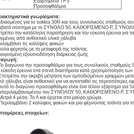
Εξαρτήματα TPS
Προσοφθάλμια
ρακτηριστικά γνωρίσματα:
διασμένος για το sokkia 30R και τους συνολικούς σταθμούς σ
μβατό σύστημα με το ΣΥΝΟΛΟ 50, ΚΑΘΟΡΙΣΜΕΝΟ Ρ, ΣΎΝΟΛΟ 2
τρέπει την κατάλληλη παρατήρηση και την εύκολη έρευνα για τ
γμένος από ανθεκτικό υλικό χάλυβα
ιλαμβάνει τις καλύψεις φακών
ολα φορητός με τη μεταφορά της τσάντας
ιορισμένη εξουσιοδότηση διάρκειας ζωής
σαγωγή:
Το διαγώνιο την προσοφθάλμιο για τους συνολικούς σταθμούς S
 εύκολη έρευνα στα στενά διαστήματα κατά χρησιμοποίηση τω
Επιτρέπει την ακριβή μέτρηση των εμποδισμένων γραμμών μεταξ
κό χάλυβα, είναι ανθεκτικό για να αντισταθεί τις περισσότερες 
Αυτό το διαγώνιο προσοφθάλμιο είναι ένα τέλειο εξάρτημα για 
μπεριλαμβανομένου του ΣΥΝΌΛΟΥ 50, ΚΑΘΟΡΙΣΜΈΝΟ Ρ, ΣΎΝΟ
Μετρά 4 μέσα. Το Λ και έρχεται στο μαύρο χρώμα.
Περιλαμβάνει 2 καλύψεις φακών και μια φέρνοντας τσάντα για 
πτομέρειες στοιχείων: