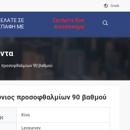
Greek
 ΕΛΆΤΕ ΣΕ
Ζητήστε Ένα
ΕΠΑΦΉ ΜΕ
Απόσπασμα
描
όντα
ς προσοφθαλμίων 90 βαθμού
述
ώνιος προσοφθαλμίων 90 βαθμού
Κίνα
ής
Leosurvey