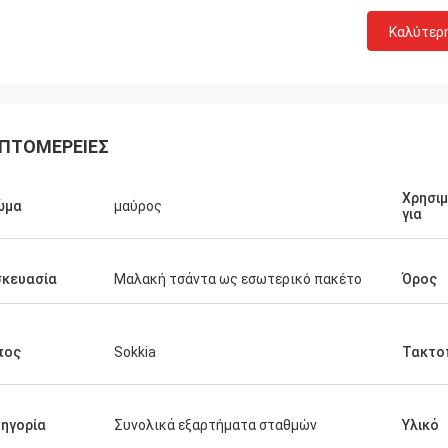
Καλύτερ
ΠΤΟΜΈΡΕΙΕΣ
Χρησι
ώμα
μαύρος
για
σκευασία
Μαλακή τσάντα ως εσωτερικό πακέτο
Όρος
πος
Sokkia
Τακτο
ηγορία
Συνολικά εξαρτήματα σταθμών
Υλικό