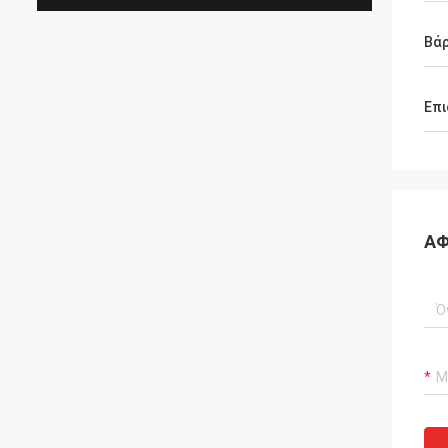
Βά
Επι
ΑΦ