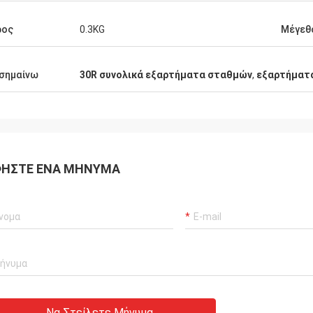
ρος
0.3KG
Μέγεθ
σημαίνω
30R συνολικά εξαρτήματα σταθμών
,
εξαρτήματα
ΉΣΤΕ ΈΝΑ ΜΉΝΥΜΑ
Να Στείλετε Μήνυμα