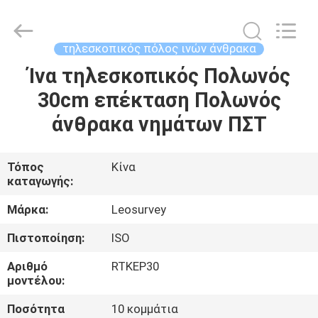
Leo
Survey
Instrument
Co.,Ltd.
All
τηλεσκοπικός πόλος ινών άνθρακα
Rights
Reserved.
Ίνα τηλεσκοπικός Πολωνός
ΣΠΊΤΙ
30cm επέκταση Πολωνός
ΠΡΟΪΌΝΤΑ
άνθρακα νημάτων ΠΣΤ
ΠΕΡΊΠΟΥ
Τόπος
Κίνα
καταγωγής:
ΕΜΕΊΣ
Μάρκα:
Leosurvey
ΓΎΡΟΣ
Πιστοποίηση:
ISO
ΕΡΓΟΣΤΑΣΊΩΝ
Αριθμό
RTKEP30
μοντέλου:
ΠΟΙΟΤΙΚΌΣ
Ποσότητα
10 κομμάτια