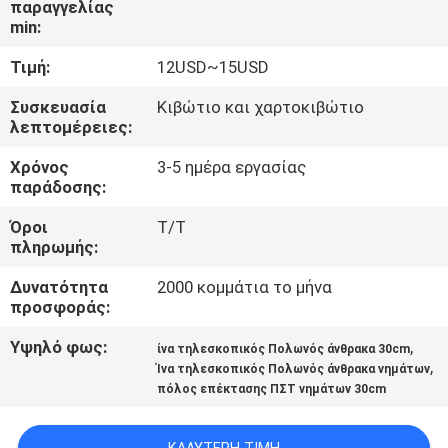
παραγγελίας
ΈΛΕΓΧΟΣ
min:
Τιμή:
12USD~15USD
ΜΑΣ
ΕΛΆΤΕ
Συσκευασία
Κιβώτιο και χαρτοκιβώτιο
λεπτομέρειες:
ΣΕ
Χρόνος
3-5 ημέρα εργασίας
ΕΠΑΦΉ
παράδοσης:
ΜΕ
Όροι
T/T
πληρωμής:
ΖΗΤΉΣΤΕ
Δυνατότητα
2000 κομμάτια το μήνα
ΈΝΑ
προσφοράς:
ΑΠΌΣΠΑΣΜΑ
Υψηλό φως:
,
ίνα τηλεσκοπικός Πολωνός άνθρακα 30cm
,
Ίνα τηλεσκοπικός Πολωνός άνθρακα νημάτων
πόλος επέκτασης ΠΣΤ νημάτων 30cm
SITEMAP