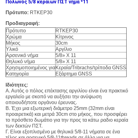
Πολωνός 5/8 κεραιών ΠΣΤ νήμα *11
Πρότυπο:
RTKEP30
Προδιαγραφή:
Πρότυπο
RTKEP30
Χρώμα
Κίτρινος
Μήκος
30cm
Υλικό
Αργίλιο
Αρσενικό νήμα
5/8» Χ 11
Θηλυκό νήμα
5/8» Χ 11
Χρησιμοποιημένος για
Κεραία/Tribrachs/τρίποδα GNSS
Κατηγορία
Εξάρτημα GNSS
Ιδιότητες:
Α. Αυτός ο πόλος επέκτασης αργιλίου είναι ένα πρακτικό
εργαλείο με σκοπό να αυξήσει την ανύψωση
οποιουδήποτε οργάνου έρευνας.
Β. Έχει μια εξωτερική διάμετρο 25mm (32mm είναι
προαιρετικά) και μετρά 30cm στο μήκος, που προσφέρει
το πρόσθετο δωμάτιο για την προς τα κάτω ραδιο κεραία
των δεκτών ΠΣΤ.
Γ. Είναι εξοπλισμένο με θηλυκά 5/8-11 νήματα σε ένα
τέλος και αρσενικό 5/8-11threads σε άλλο για να