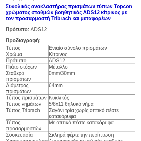
Συνολικός ανακλαστήρας πρισμάτων τύπων Topcon
χρώματος σταθμών βοηθητικός ADS12 κίτρινος με
τον προσαρμοστή Tribrach και μεταφορέων
Πρότυπο:
ADS12
Προδιαγραφή:
Τύπος
Ενιαίο σύνολο πρισμάτων
Χρώμα
Κίτρινος
Πρότυπο
ADS12
Πιάτο στόχων
Μέταλλο
Σταθερά
0mm/30mm
πρισμάτων
Διάμετρος
64mm
πρισμάτων
Τύπος πρισμάτων
Κυκλικός
Τύπος νημάτων
5/8x11 θηλυκό νήμα
Τύπος Tribrach
Σαγόνι τρία χωρίς οπτικό πέστε
κατακόρυφα
Τύπος
Με οπτικό πέστε κατακόρυφα
προσαρμοστών
Συσκευασία
Σκληρά φέρτε την περίπτωση