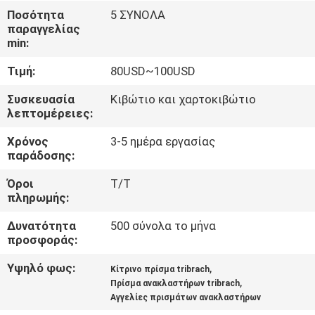
ΈΛΕΓΧΟΣ
Ποσότητα
5 ΣΥΝΟΛΑ
παραγγελίας
min:
ΜΑΣ
Τιμή:
80USD~100USD
ΕΛΆΤΕ
ΣΕ
Συσκευασία
Κιβώτιο και χαρτοκιβώτιο
λεπτομέρειες:
ΕΠΑΦΉ
Χρόνος
3-5 ημέρα εργασίας
ΜΕ
παράδοσης:
Όροι
T/T
ΖΗΤΉΣΤΕ
πληρωμής:
ΈΝΑ
Δυνατότητα
500 σύνολα το μήνα
ΑΠΌΣΠΑΣΜΑ
προσφοράς:
Υψηλό φως:
,
Κίτρινο πρίσμα tribrach
,
SITEMAP
Πρίσμα ανακλαστήρων tribrach
Αγγελίες πρισμάτων ανακλαστήρων