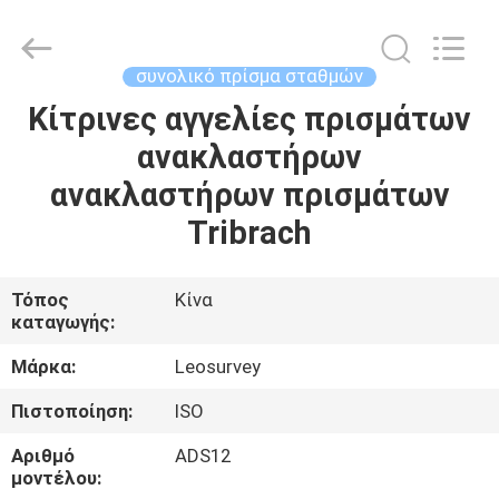
Leo
Survey
Instrument
Co.,Ltd.
All
συνολικό πρίσμα σταθμών
Rights
Reserved.
Κίτρινες αγγελίες πρισμάτων
ΣΠΊΤΙ
ανακλαστήρων
ΠΡΟΪΌΝΤΑ
ανακλαστήρων πρισμάτων
Tribrach
ΠΕΡΊΠΟΥ
ΕΜΕΊΣ
Τόπος
Κίνα
καταγωγής:
ΓΎΡΟΣ
Μάρκα:
Leosurvey
ΕΡΓΟΣΤΑΣΊΩΝ
Πιστοποίηση:
ISO
Αριθμό
ADS12
ΠΟΙΟΤΙΚΌΣ
μοντέλου: