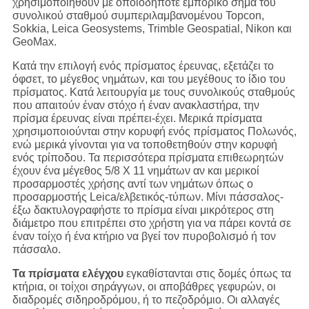
χρησιμοποιηθούν με οποιοδήποτε εμπορικό σήμα του
συνολικού σταθμού συμπεριλαμβανομένου Topcon,
Sokkia, Leica Geosystems, Trimble Geospatial, Nikon και
GeoMax.
Κατά την επιλογή ενός πρίσματος έρευνας, εξετάζει το
όφσετ, το μέγεθος νημάτων, και του μεγέθους το ίδιο του
πρίσματος. Κατά λειτουργία με τους συνολικούς σταθμούς
που απαιτούν έναν στόχο ή έναν ανακλαστήρα, την
πρίσμα έρευνας είναι πρέπει-έχει. Μερικά πρίσματα
χρησιμοποιούνται στην κορυφή ενός πρίσματος Πολωνός,
ενώ μερικά γίνονται για να τοποθετηθούν στην κορυφή
ενός τρίποδου. Τα περισσότερα πρίσματα επιθεωρητών
έχουν ένα μέγεθος 5/8 X 11 νημάτων αν και μερικοί
προσαρμοστές χρήσης αντί των νημάτων όπως ο
προσαρμοστής Leica/ελβετικός-τύπων. Μίνι πάσσαλος-
έξω δακτυλογραφήστε το πρίσμα είναι μικρότερος στη
διάμετρο που επιτρέπει στο χρήστη για να πάρει κοντά σε
έναν τοίχο ή ένα κτήριο να βγεί τον πυροβολισμό ή τον
πάσσαλο.
Τα πρίσματα ελέγχου
εγκαθίστανται στις δομές όπως τα
κτήρια, οι τοίχοι σηράγγων, οι αποβάθρες γεφυρών, οι
διαδρομές σιδηροδρόμου, ή το πεζοδρόμιο. Οι αλλαγές