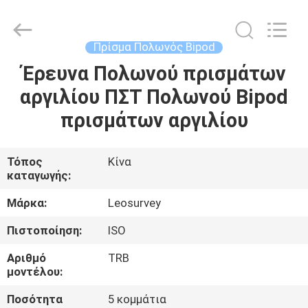
Leo
Survey
Instrument
Co.,Ltd.
All
Πρίσμα Πολωνός Bipod
Rights
Reserved.
Έρευνα Πολωνού πρισμάτων
ΣΠΊΤΙ
αργιλίου ΠΣΤ Πολωνού Bipod
ΠΡΟΪΌΝΤΑ
πρισμάτων αργιλίου
ΠΕΡΊΠΟΥ
Τόπος
Κίνα
καταγωγής:
ΕΜΕΊΣ
Μάρκα:
Leosurvey
ΓΎΡΟΣ
Πιστοποίηση:
ISO
ΕΡΓΟΣΤΑΣΊΩΝ
Αριθμό
TRB
μοντέλου:
ΠΟΙΟΤΙΚΌΣ
Ποσότητα
5 κομμάτια