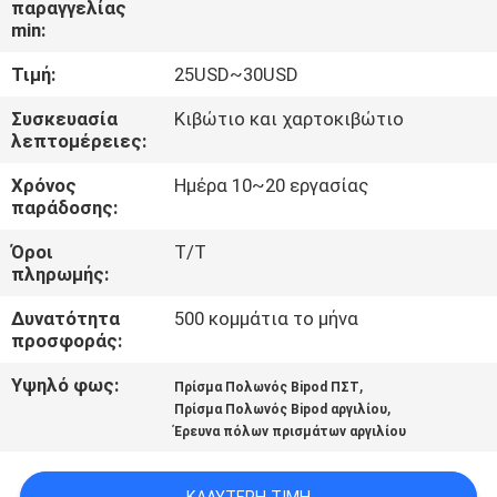
παραγγελίας
ΈΛΕΓΧΟΣ
min:
Τιμή:
25USD~30USD
ΜΑΣ
ΕΛΆΤΕ
Συσκευασία
Κιβώτιο και χαρτοκιβώτιο
λεπτομέρειες:
ΣΕ
Χρόνος
Ημέρα 10~20 εργασίας
ΕΠΑΦΉ
παράδοσης:
ΜΕ
Όροι
T/T
πληρωμής:
ΖΗΤΉΣΤΕ
Δυνατότητα
500 κομμάτια το μήνα
ΈΝΑ
προσφοράς:
ΑΠΌΣΠΑΣΜΑ
Υψηλό φως:
,
Πρίσμα Πολωνός Bipod ΠΣΤ
,
Πρίσμα Πολωνός Bipod αργιλίου
Έρευνα πόλων πρισμάτων αργιλίου
SITEMAP