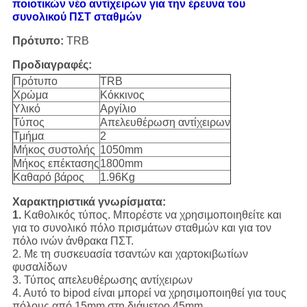
ποιοτικών νέο αντίχειρων για την έρευνα του
συνολικού ΠΣΤ σταθμών
Πρότυπο:
TRB
Προδιαγραφές:
Πρότυπο
TRB
Χρώμα
Κόκκινος
Υλικό
Αργίλιο
Τύπος
Απελευθέρωση αντίχειρων
Τμήμα
2
Μήκος συστολής
1050mm
Μήκος επέκτασης
1800mm
Καθαρό βάρος
1.96Kg
Χαρακτηριστικά γνωρίσματα:
1.
Καθολικός τύπος. Μπορέστε να χρησιμοποιηθείτε και
για το συνολικό πόλο πρισμάτων σταθμών και για τον
πόλο ινών άνθρακα ΠΣΤ.
2. Με τη συσκευασία τσαντών και χαρτοκιβωτίων
φυσαλίδων
3. Τύπος απελευθέρωσης αντίχειρων
4. Αυτό το bipod είναι μπορεί να χρησιμοποιηθεί για τους
πόλους από 15mm στη διάμετρο 45mm.