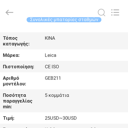
Leo
Survey
Instrument
Co.,Ltd.
All
Συνολικές μπαταρίες σταθμών
Rights
Reserved.
ΣΠΊΤΙ
Τόπος
ΚΙΝΑ
καταγωγής:
ΠΡΟΪΌΝΤΑ
Μάρκα:
Leica
ΠΕΡΊΠΟΥ
Πιστοποίηση:
CE ISO
ΕΜΕΊΣ
Αριθμό
GEB211
μοντέλου:
ΓΎΡΟΣ
Ποσότητα
5 κομμάτια
παραγγελίας
ΕΡΓΟΣΤΑΣΊΩΝ
min:
Τιμή:
25USD~30USD
ΠΟΙΟΤΙΚΌΣ